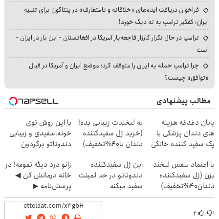
فراخوان دریافت ایده‌های «خلاقانه و نامتعارف» در پنتاگون برای تنبیه
ایران؛ کفگیر ترامپ به ته دیگ خورد!
ترامپ در حال تکرار کارزار فاجعه‌بار آمریکا در افغانستان - این بار در ایران -
است
چرا ترامپ حمله به ایران را متوقف کرد؛ موضع ایران و آمریکا در قبال
«توافق» چیست؟
مطالب پیشنهادی
پایان دغدغه هزینه
به لبخندت زیبایی بده!
با این روش توی
های دندان پزشکی با
(خرید ژل سفیدکننده
خونه،سفیدی و زیبایی
پک سفید کننده خانگی
دندان با40%تخفیف)
دندوناتو برگردون
(40%off)
با اعتماد بنفس لبخند
این ژل سفیدکننده
زانو درد دیگه تمومه! در
بزن (ژل سفیدکننده
دندوناتو در حد لمینت
خانه درمانش کن ◀
دندان40%تخفیف)
سفید میکنه
پرسش‌نامه ▶
(40%تخفیف)
۲
۱