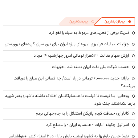
پربازدیدترین
پربحث‌ترین
آمریکا برخی از تحریم‌های مربوط به سپاه را لغو کرد
جزئیات عملیات فرامرزی نیروهای ویژه ایران برای ترور سران گروه‌های تروریستی
ارزش سهام عدالت ۵۳۲هزار تومانی امروز چهارشنبه ۱۴ مرداد
حساب‌ شرکت ملی نفت ایران بسته شد +جزییات
یارانه جدید ۶.۰۰۰.۰۰۰ تومانی در راه است/ چه کسانی این مبلغ را دریافت
می‌کنند؟
روحانی: بنا نیست تا قیامت با همسایگانمان اختلاف داشته باشیم/ رهبر شهید
بارها نگذاشتند جنگ شود
کاناوارو: حماقت کردم بازیکن استقلال را به جام‌جهانی بردم
اسرائیل چگونه امارات - همسایه ایران - را مسلح کرد
نفوذ جریان بارش‌زا به کشور؛ امشب بارش باران در ۲ استان کشور +هواشناسی