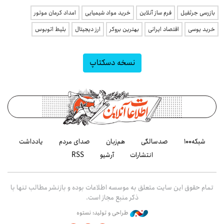
بازرسی جرثقیل
فرم ساز آنلاین
خرید مواد شیمیایی
امداد کرمان موتور
خرید یوسی
اقتصاد ایرانی
بهترین بروکر
ارز دیجیتال
بلیط اتوبوس
نسخه دسکتاپ
شبکه۱۰۰
صدسالگی
هم‌زبان
صدای مردم
یادداشت
انتشارات
آرشیو
RSS
تمام حقوق این سایت متعلق به موسسه اطلاعات بوده و بازنشر مطالب تنها با
ذکر منبع مجاز است.
طراحی و تولید: نستوه