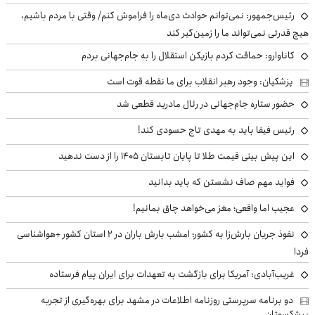
رئیس‌جمهور: نمی‌توانم حوادث دی‌ماه را فراموش کنم/ وقتی با مردم باشیم،
هیچ قدرتی نمی‌تواند ما را زمین‌گیر کند
کاناوارو: حماقت کردم بازیکن استقلال را به جام‌جهانی بردم
پزشکیان: وجود رهبر انقلاب برای ما نقطه قوت است
حضور ستاره جام‌جهانی در رئال مادرید قطعی شد
رئیس فیفا باید به مهدی تاج حسودی کند!
این پیش بینی قیمت طلا تا پایان تابستان ۱۴۰۵ را از دست ندهید
فواید مهم صاف نشستن که باید بدانید
عجیب اما واقعی؛ مغز می‌خواهد چاق بمانیم!
نفوذ جریان بارش‌زا به کشور؛ امشب بارش باران در ۲ استان کشور +هواشناسی
فردا
غریب‌آبادی: آمریکا برای بازگشت به تعهدات برای ایران پیام فرستاده
دو برنامه سرپرستی روزنامه اطلاعات در مشهد برای بهره‌گیری از تجربه
پیشکسوتان