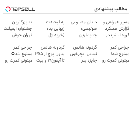
مطالب پیشنهادی
مسیر همراهی و
دندان مصنوعی
به لبخندت
به بزرگترین
گزارش عملکرد
سوئیسی:
زیبایی بده!
جشنواره ایمپلنت
گروه اسنپ در
جدیدترین
(خرید ژل
تهران خوش
۱۴۰۴
فناوری اروپا،
سفیدکننده
اومدید! | فقط
جراحی کمر
گردونه شانس
گردونه شانس
جراحی کمر
سبک و مقاوم |
دندان
۲۵ میلیون !
ممنوع شد!
تبدیل، بچرخون
بدون پوچ از PS5
ممنوع شد⛔
پرداخت قسطی
با40%تخفیف)
میتونی کمرت رو
جایزه ببر
تا آیفون17 و بیت
میتونی کمرت رو
در منزل درمان
کوین 🔥
در منزل درمان
کنی!
کنی! 👈🏻
((پرسش‌نامه))
پرسش‌نامه