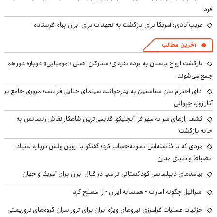
فردا
غریب‌آبادی: آمریکا برای بازگشت به تعهدات برای ایران پیام فرستاده
آخرین مطالب
بازگشت ارواح باستان به پرده نقره‌ای؛ ستارگان اصلی «مومیایی» دوباره دور هم
جمع می‌شوند
ادای احترام سن سباستین به پدرخوانده سینمای جنایی فرانسه؛ مروری جامع بر
آثار ژوزه جووانی
کشف رازهای سر به مهر فرا آنجلیکو؛ قدیمی‌ترین شاهکار نقاش رنسانس به
خانه بازگشت
مردی که با گذشته‌اش تسویه‌حساب کرد؛ گفتگو با اروین ولش درباره اعتیاد،
انضباط و دنیای مدرن
پیامدهای دیپلماسی کودکستانی ترامپ در قبال ایران برای آمریکا و جهان
اسرائیل چگونه امارات - همسایه ایران - را مسلح کرد
جزئیات عملیات فرامرزی نیروهای ویژه ایران برای ترور سران گروه‌های تروریستی