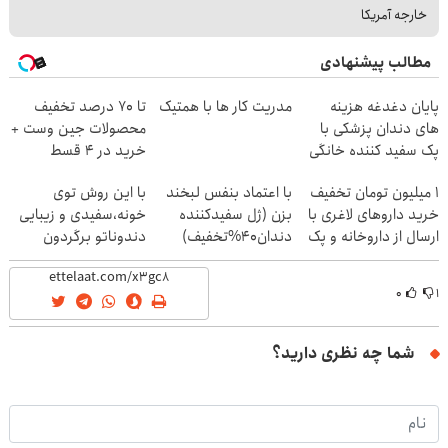
خارجه آمریکا
مطالب پیشنهادی
پایان دغدغه هزینه
مدریت کار ها با همتیک
تا 70 درصد تخفیف
های دندان پزشکی با
محصولات جین وست +
پک سفید کننده خانگی
خرید در 4 قسط
1 میلیون تومان تخفیف
با اعتماد بنفس لبخند
با این روش توی
خرید داروهای لاغری با
بزن (ژل سفیدکننده
خونه،سفیدی و زیبایی
ارسال از داروخانه و پک
دندان40%تخفیف)
دندوناتو برگردون
یخ!
(40%off)
۰
۱
شما چه نظری دارید؟