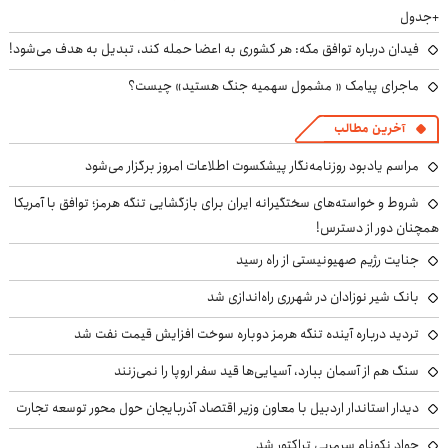
+جدول
فیدان درباره توافق مکه: هر کشوری به اعضا حمله کند، تبدیل به هدف می‌شود!
ماجرای پیامک « مشمول سهمیه جنگ هستید» چیست؟
آخرین مطالب
مراسم یادبود روزنامه‌نگار پیشکسوت اطلاعات امروز برگزار می‌شود
شروط و خواسته‌های سختگیرانه ایران برای بازگشایی تنگه هرمز؛ توافق با آمریکا
همچنان دور از دسترس!
جنایت رژیم صهیونیستی از راه رسید
بانک شیر نوزادان در شهرری راه‌اندازی شد
تردید درباره آینده تنگه هرمز دوباره سوخت افزایش قیمت نفت شد
سنگ هم از آسمان ببارد، آسیایی‌ها قید سفر اروپا را نمی‌زنند
دیدار استاندار اردبیل با معاون وزیر اقتصاد آذربایجان حول محور توسعه تجارت
جواد نکونام سرمربی تراکتور شد