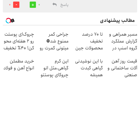
پاسخ
0
0
مطالب پیشنهادی
مسیر همراهی و
تا 70 درصد
جراحی کمر
چروک‌ای پوستت
گزارش عملکرد
تخفیف
ممنوع شد⛔
رو ۲ هفته‌ای محو
گروه اسنپ در
محصولات جین
میتونی کمرت رو
کن! ۴۰٪ تخفیف
۱۴۰۴
وست + خرید در
در منزل درمان
قیمت روز آهن
با این نوشیدنی
این کرم
خرید مطمئن
4 قسط
کنی! 👈🏻
آلات ساختمانی و
گیاهی کبدت
گیاهی،مثل اتو
انواع آهن و فولاد
پرسش‌نامه
صنعتی
همیشه
چروکای پوستتو
پرقدرته55%تخفیف
صاف
میکنه!+تخفیف
ویژه