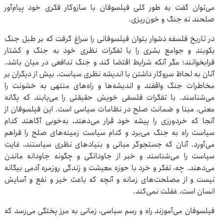
می‌توان گفت به طور کلی فیلسوفان با سازوکار فکری خود پیام‌آور
صلحند نه جنگ و خون‌ریزی.
در تاریخ فلسفه دشوار بتوان فیلسوفانی را سراغ گرفت که بر طبل جنگ
بکوبند و جوامع بشری را با تفکرات نظری خود به جنگ و کشتار
فرابخوانند؛ مگر آنکه شرایط اقتضا کند و جنگ تدافعی در میان باشد.
آنان به لحاظ سروکار داشتن با اندیشه نظری سیاست، بیش از دیگران بر
مخاطرات جنگ واقفند و اندیشه‌ها و راه‌های منتهی به خشونت را
می‌شناسند. با تفکرات فلسفی خویش حقیقتی را می‌یابند که یگانه
معنی، مبنا و ضمانت صلح در نظامات سیاسی است. این فیلسوفان از
آنجا که خردورزی را پیشه خود قرار می‌دهند، به‌خوبی آگاهند کدام
سیاست راه به جنگ می‌برد و کدام سیاست زمینه‌های صلح را فراهم
می‌آورد. آنان که جستجوگر مبانی و بنیادهای نظری سیاستند، غایت
سیاست را می‌شناسند و خبر از جاودانگی و چگونه جاودانه ماندن
می‌دهند. چه، تفکر و خرد با حوزه معیشت و زندگی روزمره آدمی بیگانه
نیست و از مصلحت‌های زمانه و آنچه که باعث خیر و نفع و آسایش
انسان است، غفلت نمی‌کند.
فیلسوفان می‌آموزند راه و رسم سیاسی، زمانی به مرز پختگی می‌رسد که