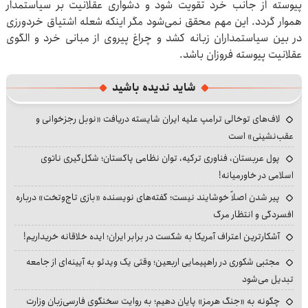
پیوسته از جانب خرد تقویت شود و دشواری عقلانیت بر سیاستمدار
هموار گردد. این مهم محقق نمی‌شود مگر اینکه شعله اشتیاق خردورزی
در بین سیاستمداران زبانه کشد و چراغ پیروی از مبانی خرد و الگوی
عقلانیت پیوسته فروزان باشد.
شاید ندیده باشید
لاف‌های توخالی ترامپ علیه ایران شایسته دریافت «نوبل رجزخوانی و
عقب‌نشینی» است
پول عربستان، فناوری ترکیه، توان نظامی پاکستان؛ شکل‌گیری ناتوی
اسلامی در خاورمیانه!
پیر شدن اصلاً خوشایند نیست؛ گفته‌های نویسنده «بازی تاج‌وتخت» درباره
افسردگی و انتظار مرگ
آشکارترین اعتراف آمریکا به شکست در برابر ایران؛ ایده خلاقانه خریداریم!
مجتبی شکوری در راهپیمایی اربعین؛ وقتی یک ویدئو به آیینه‌ای از جامعه
تبدیل می‌شود
چگونه به «جنگ هرمز» پایان دهیم؛ به روایت سخنگوی فارسی‌زبان وزارت