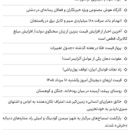
کارگاه هوش مصنوعی ویژه خبرنگاران و فعالان رسانه‌ای در دشتی
انهدام باند سرقت ۱۸۰ میلیاردی سیم و کابل برق در رفسنجان
آخرین اخبار از افزایش قیمت بنزین از زبان سخنگوی دولت/ افزایش مبلغ
کالابرگ قطعی است
پرواز قیمت طلا در هفته گذشته +جدول تغییرات
عفونت دهان یکی از عوامل آلزایمر است!
راه نجات فوتبال ایران: توقف پول‌پاشی!
قیمت ارزهای دیجیتال امروز یکشنبه ۱۸ مرداد ۱۴۰۵
روستای پـِیمُد؛ آرمیده در میان رودخانه، جنگل و کوهستان
خالق «هزارپای انسانی» زمین‌گیر شد؛ اعتراف تکان‌دهنده به ام‌اس و اشتهای
سیری‌ناپذیر به خودتخریبی
بازگشت تمساح‌های مرگبار به شهر؛ میسن گودینگ و امیلی راد ستاره‌های دنباله
«خزش» شدند