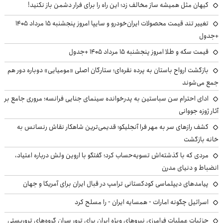
کیهان مثل همیشه ساز مخالف زد؛ این راه را برای فرار دشمن باز نکنید!
تغییر تند قیمت محصولات ایران‌خودرو و سایپا امروز پنجشنبه ۱۵ مرداد ۱۴۰۵
+جدول
قیمت سکه و طلا امروز پنجشنبه ۱۵ مرداد ۱۴۰۵ +جدول
بازگشت ارواح باستان به پرده نقره‌ای؛ ستارگان اصلی «مومیایی» دوباره دور هم
جمع می‌شوند
ادای احترام سن سباستین به پدرخوانده سینمای جنایی فرانسه؛ مروری جامع بر
آثار ژوزه جووانی
کشف رازهای سر به مهر فرا آنجلیکو؛ قدیمی‌ترین شاهکار نقاش رنسانس به
خانه بازگشت
مردی که با گذشته‌اش تسویه‌حساب کرد؛ گفتگو با اروین ولش درباره اعتیاد،
انضباط و دنیای مدرن
پیامدهای دیپلماسی کودکستانی ترامپ در قبال ایران برای آمریکا و جهان
اسرائیل چگونه امارات - همسایه ایران - را مسلح کرد
جزئیات عملیات فرامرزی نیروهای ویژه ایران برای ترور سران گروه‌های تروریستی