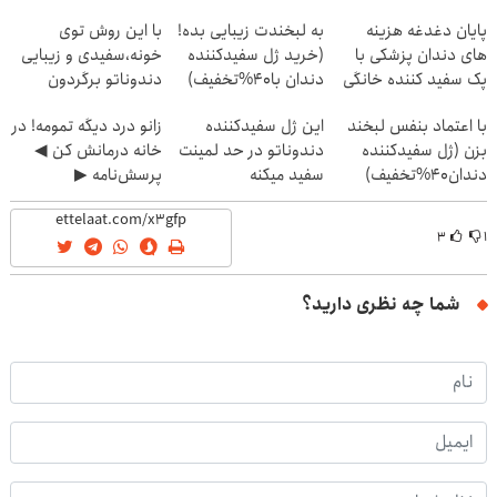
پایان دغدغه هزینه
به لبخندت زیبایی بده!
با این روش توی
های دندان پزشکی با
(خرید ژل سفیدکننده
خونه،سفیدی و زیبایی
پک سفید کننده خانگی
دندان با40%تخفیف)
دندوناتو برگردون
(40%off)
با اعتماد بنفس لبخند
این ژل سفیدکننده
زانو درد دیگه تمومه! در
بزن (ژل سفیدکننده
دندوناتو در حد لمینت
خانه درمانش کن ◀
دندان40%تخفیف)
سفید میکنه
پرسش‌نامه ▶
(40%تخفیف)
۳
۱
شما چه نظری دارید؟