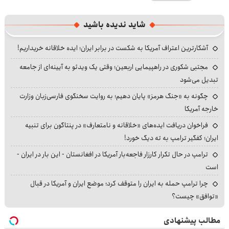
شاید ندیده باشید
آشکارترین اعتراف آمریکا به شکست در برابر ایران؛ ایده خلاقانه خریداریم!
مجتبی شکوری در راهپیمایی اربعین؛ وقتی یک ویدئو به آیینه‌ای از جامعه
تبدیل می‌شود
چگونه به «جنگ هرمز» پایان دهیم؛ به روایت سخنگوی فارسی‌زبان وزارت
خارجه آمریکا
فراخوان دریافت ایده‌های «خلاقانه و نامتعارف» در پنتاگون برای تنبیه
ایران؛ کفگیر ترامپ به ته دیگ خورد!
ترامپ در حال تکرار کارزار فاجعه‌بار آمریکا در افغانستان - این بار در ایران -
است
چرا ترامپ حمله به ایران را متوقف کرد؛ موضع ایران و آمریکا در قبال
«توافق» چیست؟
مطالب پیشنهادی