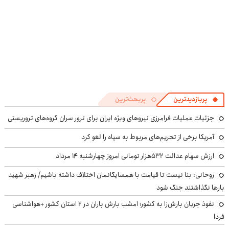
پربازدیدترین
پربحث‌ترین
جزئیات عملیات فرامرزی نیروهای ویژه ایران برای ترور سران گروه‌های تروریستی
آمریکا برخی از تحریم‌های مربوط به سپاه را لغو کرد
ارزش سهام عدالت ۵۳۲هزار تومانی امروز چهارشنبه ۱۴ مرداد
روحانی: بنا نیست تا قیامت با همسایگانمان اختلاف داشته باشیم/ رهبر شهید
بارها نگذاشتند جنگ شود
نفوذ جریان بارش‌زا به کشور؛ امشب بارش باران در ۲ استان کشور +هواشناسی
فردا