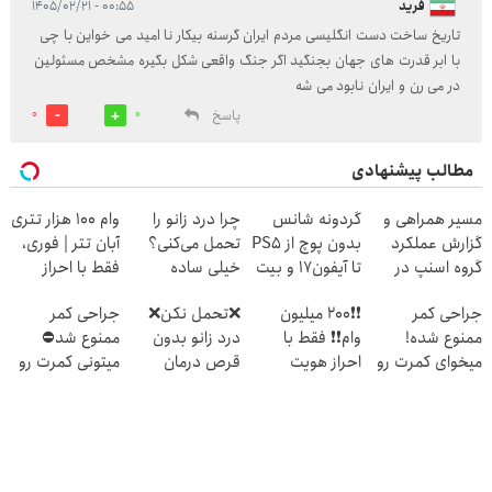
فرید
۰۰:۵۵ - ۱۴۰۵/۰۲/۲۱
تاریخ ساخت دست انگلیسی مردم ایران گرسنه بیکار نا امید می خواین با چی
با ابر قدرت های جهان بجنگید اگر جنگ واقعی شکل بگیره مشخص مسئولین
در می رن و ایران نابود می شه
پاسخ
0
0
مطالب پیشنهادی
مسیر همراهی و
گردونه شانس
چرا درد زانو را
وام 100 هزار تتری
گزارش عملکرد
بدون پوچ از PS5
تحمل می‌کنی؟
آبان تتر | فوری،
گروه اسنپ در
تا آیفون17 و بیت
خیلی ساده
فقط با احراز
۱۴۰۴
کوین 🔥
درمنزل درمانش
هویت🔥
جراحی کمر
❗❗200 میلیون
❌تحمل نکن❌
جراحی کمر
کن
ممنوع شده!
وام❗❗ فقط با
درد زانو بدون
ممنوع شد⛔
میخوای کمرت رو
احراز هویت
قرص درمان
میتونی کمرت رو
در منزل درمان
میشه (پرسشنامه
در منزل درمان
کنی؟
رو پر کن)
کنی! 👈🏻
((پرسش‌نامه))
پرسش‌نامه