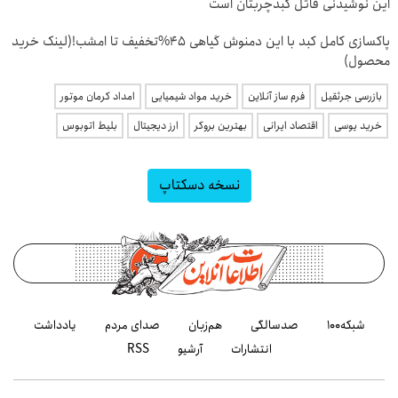
این نوشیدنی قاتل کبدچربتان است
پاکسازی کامل کبد با این دمنوش گیاهی 45%تخفیف تا امشب!(لینک خرید
محصول)
بازرسی جرثقیل
فرم ساز آنلاین
خرید مواد شیمیایی
امداد کرمان موتور
خرید یوسی
اقتصاد ایرانی
بهترین بروکر
ارز دیجیتال
بلیط اتوبوس
نسخه دسکتاپ
شبکه۱۰۰
صدسالگی
هم‌زبان
صدای مردم
یادداشت
انتشارات
آرشیو
RSS