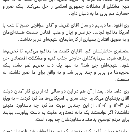
هیچ مشکلی از مشکلات جمهوری اسلامی را حل نمی‌کند، بلکه ضرر و
خسارت هم برای ما به دنبال دارد.
وی افزود: ما دیدیم دو سال آقای ظریف و آقای عراقچی صبح تا شب با
آمریکا مذاکره کردند. جز ضرر و زیان و عقب افتادن صنعت هسته‌ای‌مان
و به تعویق افتادن بسیاری از کارهایمان، نتیجه‌ای در بر نداشت.
غضنفری خاطرنشان کرد: آقایان گفتند ما مذاکره می‌کنیم تا تحریم‌ها
برطرف شود، سرمایه‌گذاری خارجی جذب کنیم و مشکلات اقتصادی حل
شود. نتیجه‌اش چی شد؟ نه تنها یک دانه تحریم لغو نشد، بلکه
تحریم‌ها دو برابر و چند برابر شد و به واقع برای ما ضرر داشت، نه
منفعت.
وی ادامه داد: بعد از آن هم در این دو سالی که از روی کار آمدن دولت
آقای پزشکیان می‌گذرد، چند سری با آمریکایی‌ها مذاکره کردند – به ویژه
در ۱۴۰۳ و ۱۴۰۴. از این چندین نوبت مذاکره چه دستاورد مثبتی
داشتند؟ اگر توانستند یک دانه دستاورد مثبت به دست بیاورند، بیایند
برای مردم توضیح بدهند دستاوردشان چه بوده است.
نماینده تهران تأکید کرد: نتیجه یک دور مذاکره‌اش شد قصه از دست