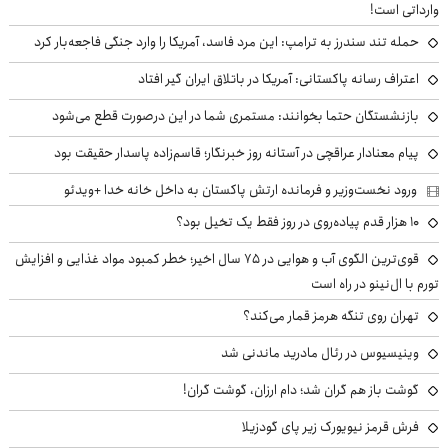
وارداتی است!
حمله تند سندرز به ترامپ: این مرد فاسد، آمریکا را وارد جنگی فاجعه‌بار کرد
اعتراف رسانه پاکستانی: آمریکا در باتلاق ایران گیر افتاد
بازنشستگان حتما بخوانند: مستمری شما در این درصورت قطع می‌شود
پیام معنادار عراقچی در آستانه روز خبرنگار؛ قاسم‌زاده پاسدار حقیقت بود
ورود نخست‌وزیر و فرمانده ارتش پاکستان به داخل خانه خدا +ویدئو
۱۰ هزار قدم پیاده‌روی در روز فقط یک تخیل بود؟
قوی‌ترین الگوی آب و هوایی در ۷۵ سال اخیر؛ خطر کمبود مواد غذایی و افزایش
تورم با ال‌نینو در راه است
تهران روی تنگه هرمز قمار می‌کند؟
وینیسیوس در رئال مادرید ماندنی شد
گوشت باز هم گران شد؛ دام ارزان، گوشت گران!
فرش قرمز نیویورک زیر پای گودزیلا