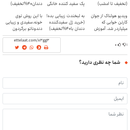
(تخفیف تا امشب)
پک سفید کننده خانگی
دندان40%تخفیف)
ویدیو هولناک از جوان
به لبخندت زیبایی بده!
با این روش توی
کارتن خوابی که
(خرید ژل سفیدکننده
خونه،سفیدی و زیبایی
میلیاردر شد. آموزش
دندان با40%تخفیف)
دندوناتو برگردون
رایگان
(40%off)
۰
۱
شما چه نظری دارید؟