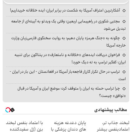
آشکارترین اعتراف آمریکا به شکست در برابر ایران؛ ایده خلاقانه خریداریم!
مجتبی شکوری در راهپیمایی اربعین؛ وقتی یک ویدئو به آیینه‌ای از جامعه
تبدیل می‌شود
چگونه به «جنگ هرمز» پایان دهیم؛ به روایت سخنگوی فارسی‌زبان وزارت
خارجه آمریکا
فراخوان دریافت ایده‌های «خلاقانه و نامتعارف» در پنتاگون برای تنبیه
ایران؛ کفگیر ترامپ به ته دیگ خورد!
ترامپ در حال تکرار کارزار فاجعه‌بار آمریکا در افغانستان - این بار در ایران -
است
چرا ترامپ حمله به ایران را متوقف کرد؛ موضع ایران و آمریکا در قبال
«توافق» چیست؟
مطالب پیشنهادی
لبخند جذاب تر،
پایان دغدغه هزینه
با اعتماد بنفس لبخند
اعتمادبنفس بیشتر
های دندان پزشکی با
بزن (ژل سفیدکننده