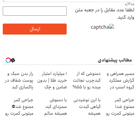
0
/
400
لطفا عدد مقابل را در جعبه متن
وارد کنید
ارسال
مطالب پیشنهادی
مسیر همراهی و
دمنوشی که از
۱ میلیارد اعتبار
راز بدن سبک و
گزارش عملکرد
کبدچرب نجاتت
خرید طلا | بدون
پوست شفاف در
گروه اسنپ در
میده رو با 55%
ضامن و چک
پاکسازی کبد
۱۴۰۴
تخفیف بخر!
نهفته است!
جراحی کمر
با این نوشیدنی
با دمنوش
جراحی کمر
ممنوع شد!
گیاهی کبدت
سمزدای کبد
ممنوع شد⛔
میتونی کمرت رو
همیشه
همیشه سالم
میتونی کمرت رو
در منزل درمان
پرقدرته55%تخفیف
باش
در منزل درمان
کنی!
کنی! 👈🏻
((پرسش‌نامه))
پرسش‌نامه