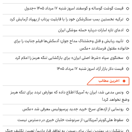
قیمت گوشت گوساله و گوسفند امروز شنبه ۱۷ مرداد ۱۴۰۵ +جدول
ترکیه نخستین بمب سنگرشکن خود را با قابلیت پرتاب از پهپاد آزمایش کرد
ادعای تازه امارات درباره حمله موشکی ایران
تأیید ربایش و قتل وحشتناک مداح جوان؛ آدمکش‌ها فیلم جنایت را برای
خانواده مقتول فرستادند +عکس
سخنگوی سپاه «شرط اصلی ایران» برای بازگشایی تنگه هرمز را اعلام کرد
قیمت دلار بازار آزاد امروز شنبه ۱۷ مرداد ۱۴۰۵
آخرین مطالب
ونس مدعی شد: ایران به آمریکا اطلاع داده که عوارض تردد برای تنگه هرمز
وضع نخواهد کرد!
رونمایی از اژدهای سرخ؛ خرید جدید پرسپولیس معرفی شد +عکس
سقوط هلی‌کوپتر آمریکایی؛ از سرنوشت خلبان خبری در دسترس نیست
پزشکیان‌: در بهترین زمان برای رسیدن به توافق قرار داریم/ تعیین تکلیف جنگ