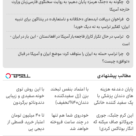
چگونه به «جنگ هرمز» پایان دهیم؛ به روایت سخنگوی فارسی‌زبان وزارت
خارجه آمریکا
فراخوان دریافت ایده‌های «خلاقانه و نامتعارف» در پنتاگون برای تنبیه
ایران؛ کفگیر ترامپ به ته دیگ خورد!
ترامپ در حال تکرار کارزار فاجعه‌بار آمریکا در افغانستان - این بار در ایران -
است
چرا ترامپ حمله به ایران را متوقف کرد؛ موضع ایران و آمریکا در قبال
«توافق» چیست؟
مطالب پیشنهادی
پایان دغدغه هزینه
با اعتماد بنفس لبخند
با این روش توی
های دندان پزشکی با
بزن (ژل سفیدکننده
خونه،سفیدی و زیبایی
پک سفید کننده خانگی
دندان40%تخفیف)
دندوناتو برگردون
(40%off)
این کرم جلبک، جوری
خودروی شما هم تنها
تا ۴۰ میلیون تومان
چروکاتو صاف میکنه که
در چند ساعت فروخته
اعتبار خرید قسطی از
انگار بوتاکس کردی!
خواهد شد
دیجی پی
(تخفیف ویژه)