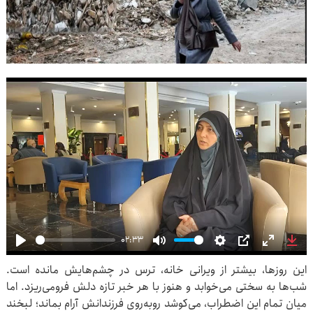
02:33
Play
Mute
Settings
PIP
Enter
Dow
این روزها، بیشتر از ویرانی خانه، ترس در چشم‌هایش مانده است.
fullscre
شب‌ها به سختی می‌خوابد و هنوز با هر خبر تازه دلش فرومی‌ریزد. اما
میان تمام این اضطراب، می‌کوشد روبه‌روی فرزندانش آرام بماند؛ لبخند