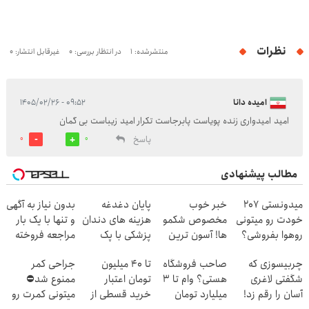
نظرات
منتشرشده: 1
در انتظار بررسی: 0
غیرقابل انتشار: 0
امیده دانا
۰۹:۵۲ - ۱۴۰۵/۰۲/۲۶
امید امیدواری زنده پویاست پابرجاست تکرار امید زیباست بی گمان
پاسخ
0
0
مطالب پیشنهادی
میدونستی 207
خبر خوب
پایان دغدغه
بدون نیاز به آگهی
خودت رو میتونی
مخصوص شکمو
هزینه های دندان
و تنها با یک بار
روهوا بفروشی؟
ها! آسون ترین
پزشکی با پک
مراجعه فروخته
اینجا سریع و
روش لاغری
سفید کننده
شد
چربیسوزی که
صاحب فروشگاه
تا ۴۰ میلیون
جراحی کمر
راحت بفروش
معرفی شد
خانگی
شگفتی لاغری
هستی؟ وام تا ۳
تومان اعتبار
ممنوع شد⛔
آسان را رقم زد!
میلیارد تومان
خرید قسطی از
میتونی کمرت رو