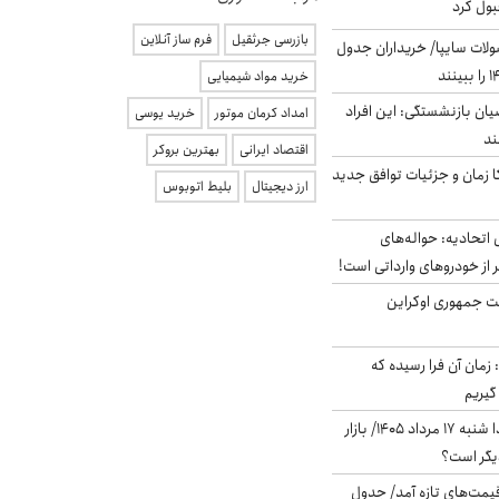
بول کرد
بازرسی جرثقیل
فرم ساز آنلاین
لات سایپا/ خریداران جدول
خرید مواد شیمیایی
یان بازنشستگی: این افراد
امداد کرمان موتور
خرید یوسی
اقتصاد ایرانی
بهترین بروکر
کا زمان و جزئیات توافق جدید
ارز دیجیتال
بلیط اتوبوس
تحادیه: حواله‌های
 از خودروهای وارداتی است!
ست جمهوری اوکراین
 زمان آن فرا رسیده که
گیریم
پیش‌بینی بورس فردا شنبه ۱۷ مرداد ۱۴۰۵/ بازار
یگر است؟
 قیمت‌های تازه آمد/ جدول