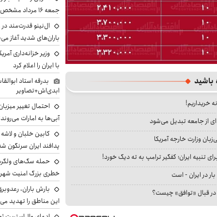
جمعه ۱۶ مرداد مشخص شد
ال‌نینو قدرت‌مند در 
باران‌های شدید آغاز می
وزیر خزانه‌داری آمری
با ایران را اعلام کرد
 باشید
بدرقه استاد ابوالقا
ابدی‌اش+تصاویر
نه خریداریم!
احتمال تغییر میزبان
آبی‌ها به امارات می‌روند
ای از جامعه تبدیل می‌شود
بان وزارت خارجه آمریکا
پدافند ایران سرنگون شد
ای تنبیه ایران؛ کفگیر ترامپ به ته دیگ خورد!
خطری بزرگ امنیت شهرون
بار در ایران - است
بارش باران، رعدوبر
ا در قبال «توافق» چیست؟
این مناطق را تهدید می‌
ادعای وال‌استریت ژو