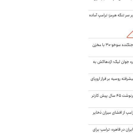
ر سر تنگه هرمز؛ ترامپ آماده
بُرد ۳۰۰۰ کیلومتری جنگنده سوخو-۳۰ با مخزن
ره جوان لیگ؛ اژدهاکش به
گنده پیشرفته روسیه بر فراز اروپای
ایران، ترامپ را به سرنوشت ۴۵ سال پیش کارتر
مپ از افشای میزان ذخایر
ران در قاهره: ترامپ برای