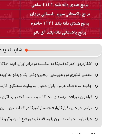
شاید ندیده
آشکارترین اعتراف آمریکا به شکست در برابر ایران؛ ایده خلاقا
مجتبی شکوری در راهپیمایی اربعین؛ وقتی یک ویدئو به آیینه‌
چگونه به «جنگ هرمز» پایان دهیم؛ به روایت سخنگوی فارسی‌ز
فراخوان دریافت ایده‌های «خلاقانه و نامتعارف» در پنتاگون بر
ترامپ در حال تکرار کارزار فاجعه‌بار آمریکا در افغانستان - این 
چرا ترامپ حمله به ایران را متوقف کرد؛ موضع ایران و آمریک