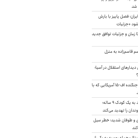
ایران؛ فصل پاییز با بارش
‌شود +جزئیات
کا زمان و جزئیات توافق جدید
سم قاسم‌زاده به منزل
 دیدارهای استقلال در آسیا؛
؟
کابین خلبان و لاشه جنگنده اف-۱۵ آمریکایی که با
حمله سگ‌های ولگرد به یک کودک ۹ ساله؛
دان را تهدید می‌کند
ق و طوفان شدید؛ خطر سیل
کند
رنال: حمله روسیه به یکی از