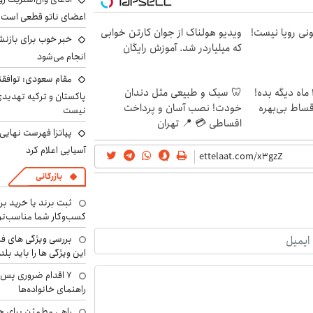
اعضای ناتو قطعی است
هی 800 میلیونی رویا نیست!
ویدیو هولناک از جوان کارتن خوابی
خبر خوب برای بازنش
که میلیاردر شد. آموزش رایگان
انجام می‌شود
مقام سعودی: توافقن
الان طلا بخر پولشو 4 ماه دیگه بده!
🦷 سبک و طبیعی مثل دندان
پاکستان و ترکیه تهدید
اقساط بی‌بهره
خودت! نصب آسان و پرداخت
نیست
اقساطی 💳 📍 تهران
پیاتزا فهرست نهایی 
آسیایی اعلام کرد
بازرگانی
ثبت برند یا خرید برن
کسب‌وکار شما مناسب‌ت
بررسی ویژگی های فن
این ویژگی ها را باید بلد
۷ اقدام ضروری پس 
راهنمای خانواده‌ها
راهی مطمئن برای ح