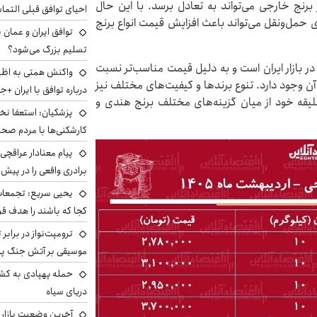
 برنج خارجی می‌تواند به تعادل برسد. با این حال
احیای توافق قبلی التما
ی حمل‌ونقل می‌تواند باعث افزایش قیمت انواع برنج
توافق ایران و عمان ب
تسلیم بزرگ می‌شود؟
ر بازار ایران است و به دلیل قیمت مناسب‌تر نسبت
واکنش همتی به اظهار
 آن وجود دارد. تنوع برندها و کیفیت‌های مختلف نیز
درباره توافق با ایران +ج
یقه خود از میان گزینه‌های مختلف برنج هندی و
پزشکیان: استعفا نخوا
کارشکنی‌ها با مردم صح
پیام معنادار عراقچی:
برادری واقعی را در پیش 
یحیی سریع: تجمعات 
کجا که باشند را هدف قر
ترومپت‌نواز در برابر 
موسیقی بر آتش جنگ پیر
حمله پهپادی به کشت
دریای سیاه
آخرین وضعیت بازار ار