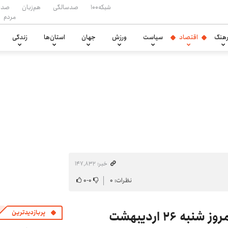
شبکه۱۰۰
صدسالگی
هم‌زبان
صدا
مردم
هنگ
اقتصاد
سیاست
ورزش
جهان
استان‌ها
زندگی
خبر: ۱۴۷٬۸۳۲
نظرات: ۰
۰
-
۰
۲۶ اردیبهشت
پربازدیدترین