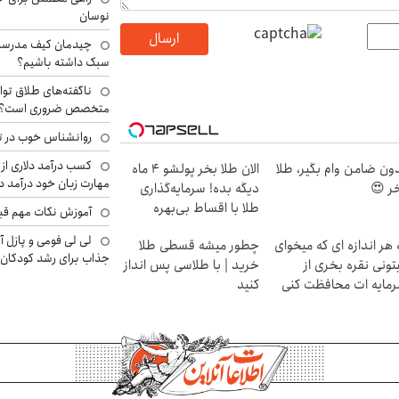
نوسان
ارسال
چیدمان کیف مدرسه؛
سبک داشته باشیم؟
ناگفته‌های طلاق توا
متخصص ضروری است؟
روانشناس خوب در ت
کسب درآمد دلاری از 
ون ضامن وام بگیر، طلا
الان طلا بخر پولشو 4 ماه
مهارت زبان خود درآمد د
ر 😍
دیگه بده! سرمایه‌گذاری
طلا با اقساط بی‌بهره
آموزش نکات مهم قبل 
لی لی فومی و پازل آ
 هر اندازه ای که میخوای
چطور میشه قسطی طلا
جذاب برای رشد کودکان
تونی نقره بخری از
خرید | با طلاسی پس انداز
مایه ات محافظت کنی
کنید