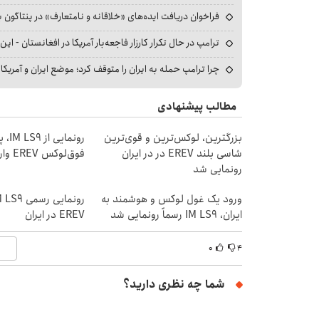
فراخوان دریافت ایده‌های «خلاقانه و نامتعارف» در پنتاگون بر
ترامپ در حال تکرار کارزار فاجعه‌بار آمریکا در افغانستان - این 
چرا ترامپ حمله به ایران را متوقف کرد؛ موضع ایران و آمریک
مطالب پیشنهادی
بزرگترین، لوکس‌ترین و قوی‌ترین
رونمایی
شاسی بلند EREV در در ایران
فوق‌لوکس EREV وارد بازار ایران شد
رونمایی شد
ورود یک غول لوکس و هوشمند به
ایران، IM LS9 رسماً رونمایی شد
EREV در ایران
۰
۴
شما چه نظری دارید؟