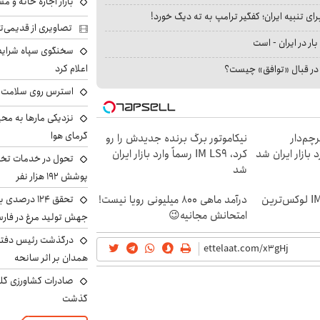
بازار اجاره خانه و 
ای تنبیه ایران؛ کفگیر ترامپ به ته دیگ خورد!
تصاویری از قدیمی‌ت
بار در ایران - است
سخنگوی سپاه شرایط 
اعلام کرد
ا در قبال «توافق» چیست؟
استرس روی سلامت ب
نزدیکی مارها به مح
گرمای هوا
 از IM LS9، پرچم‌دار
نیکاموتور برگ برنده جدیدش را رو
کرد، IM LS9 رسماً وارد بازار ایران
تحول در خدمات تخص
شد
پوشش ۱۹۲ هزار نفر
رونمایی رسمی IM LS9 لوکس‌ترین
درآمد ماهی 800 میلیونی رویا نیست!
تحقق ۱۲۴ درص
امتحانش مجانیه😉
جهش تولید مرغ در فار
درگذشت رئیس دفتر ن
همدان بر اثر سانحه
گذشت