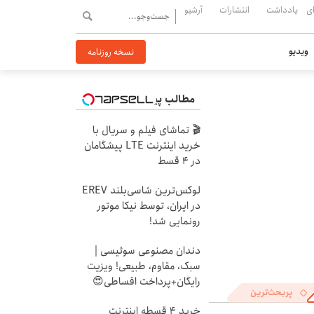
ی
یادداشت
انتشارات
آرشیو
ویدیو
نسخه روزنامه
مطالب پیشنهادی
🎬 تماشای فیلم و سریال با
خرید اینترنت LTE پیشگامان
در 4 قسط
لوکس‌ترین شاسی‌بلند EREV
در ایران، توسط نیکا موتور
رونمایی شد!
دندان مصنوعی سوئیسی |
سبک، مقاوم، طبیعی! ویزیت
رایگان+پرداخت اقساطی😍
پربحث‌ترین
خرید 4 قسطه اینترنت