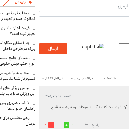
بازرگانی
انتخاب گیربکس شاف
کاتالوگ همه واقعیت را 
تغییر کرده است؟
چراغ سقفی توکار؛ ان
ارسال
بزرگ در طراحی داخلی
راهنمای جامع مستم
انواع حکم، فیش حقوقی 
ثبت برند یا خرید برن
کسب‌وکار شما مناسب‌ت
منتشرشده: 1
در انتظار بررسی: 0
غیرقابل انتشار: 0
بررسی ویژگی های فن
این ویژگی ها را باید بلد
۰۸:۲۶ - ۱۴۰۵/۰۲/۲۸
۷ اقدام ضروری پس 
 را مدیریت کنن تاآب به همگان برسد وشاهد قطع
راهنمای خانواده‌ها
راهی مطمئن برای ح
نوسان
پاسخ
0
0