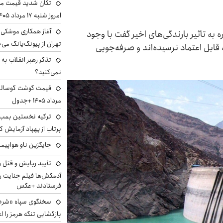
تکان شدید قیمت محص
امروز شنبه ۱۷ مرداد ۱۴۰۵
آغاز همکاری موشکی ا
به تأثیر بارندگی‌های اخیر گفت با وجود
تهران از پیونگ‌یانگ می‌
قابل اعتماد نرسیده‌اند و صرفه‌جویی
تذکر رهبر انقلاب به 
نمی‌کنید؟
مرداد ۱۴۰۵ +جدول
ترکیه نخستین بمب س
پرتاب از پهپاد آزمایش ک
جایگزین ناو هواپیما
تأیید ربایش و قتل 
آدمکش‌ها فیلم جنایت را
فرستادند +عکس
سخنگوی سپاه «شرط 
بازگشایی تنگه هرمز را اع