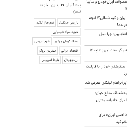
ولات ایران‌خودرو و سایپا
پیشگامان ☎️ بدون نیاز به
تلفن
یران و کره شمالی؟/ آنچه
بازرسی جرثقیل
فرم ساز آنلاین
خواهد!
خرید مواد شیمیایی
انقلابیون؛ چرا عمل
امداد کرمان موتور
خرید یوسی
قیمت گوشت گوساله و گوسفند امروز شنبه ۱۷
اقتصاد ایرانی
بهترین بروکر
ارز دیجیتال
بلیط اتوبوس
نگرشکن خود را با قابلیت
رد
بر آبراهام لینکلن معرفی شد
وحشتناک مداح جوان؛
 برای خانواده مقتول
اصلی ایران» برای
لام کرد