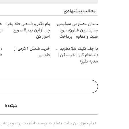
مطالب پیشنهادی
دندان مصنوعی سوئیسی:
وام بگیر و قسطی طلا بخر!
خر
جدیدترین فناوری اروپا،
چی از این بهتر!! سریع
از ۰.۵ گرم تا ۰
سبک و مقاوم | پرداخت
احراز کن
قسطی
با چند کلیک طلا بخرید...
خرید شمش 1 گرمی از
(ثبت‌نام کن | خرید کن |
طلاسی
طل
هدیه بگیر)
شبکه۱۰۰
تمام حقوق این سایت متعلق به موسسه اطلاعات بوده و بازنشر مط