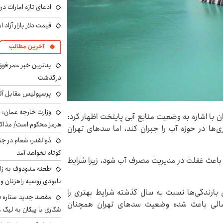
ادعای تازه امارات در
قیمت دلار بازار آزاد امروز شنب
آخرین مطالب
بدترین خبر عمر فوق‌
درگذشت
پرسپولیس مقابل آل
وزارت خارجه عمان: ح
ا اشاره به وضعیت منابع آبی پایتخت اظهار کرد:
هرمز محکوم است/ مذاکر
زی‌ها در حوزه آب را جبران کند، اما سدهای تهران
ذوالقدر: شعام در جن
کوتاه نخواهد آمد
د باعث غفلت در مدیریت مصرف آب شود، زیرا شرایط
طعنه مدودوف به زلن
نابودی روسیه راهزنان و ق
ن بارندگی‌ها نسبت به سال گذشته شرایط بهتری را
مقصد جدید ستاره 
کسالی باعث شده وضعیت سدهای تهران همچنان
شکاری با پیکان به لیگ م