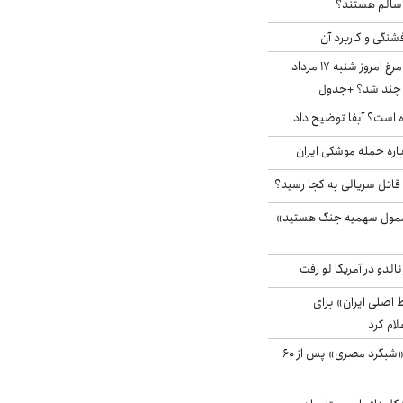
ا سالم هستند؟
شنگی و کاربرد آن
قیمت جدید گوشت مرغ امروز شنبه ۱۷ مرداد
 است؟ آبفا توضیح داد
باره حمله موشکی ایران
 قاتل سریالی به کجا رسید؟
شمول سهمیه جنگ هستید»
الدو در آمریکا لو رفت
اصلی ایران» برای
لام کرد
مشاهده پرنده نادر «شبگرد مصری» پس از ۶۰