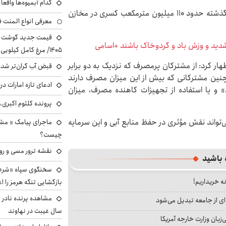
کدام آبمیوه‌ها واقع
بخشی گفت: در حال حاضر نسبت به مدت مشابه سال گذشته حدود ۱۱۰ میلیون مترمکعب کسری در مخازن
معرفی انواع المنت ف
 شدید و وزش باد و گردوخاک باشند +اسامی
۱۴۰۵/ مرغ کامل کیلویی چند شد؟ +جدول
ر کرد: از مشترکان پرمصرف که نزدیک به دو برابر
قبض آب گران‌تر شده
زار لیتر در ماه و همچنین مشترکانی که بیش از این میزان مصرف دارند
ادعای تازه امارات در
و یا استفاده از تجهیزات کاهنده مصرف، میزان
پرونده کلثوم اکبری،
واند نقش مؤثری در حفظ منابع آبی و این سرمایه
ماجرای پیامک « م
چیست؟
نقشه ترور مسی و رون
 باشید
سخنگوی سپاه «شرط 
نه خریداریم!
بازگشایی تنگه هرمز را اع
ای از جامعه تبدیل می‌شود
سال غیبت در نهاوند
بان وزارت خارجه آمریکا