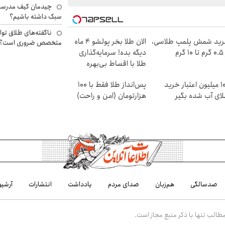
چیدمان کیف مدرسه؛
سبک داشته باشیم؟
ناگفته‌های طلاق توا
ید شمش پلمپ طلاسی،
الان طلا بخر پولشو 4 ماه
متخصص ضروری است؟
۱ گرم
دیگه بده! سرمایه‌گذاری
طلا با اقساط بی‌بهره
100 میلیون اعتبار خرید
پس‌انداز طلا فقط با ۱۰۰
ای آب شده بگیر
هزارتومان (امن و راحت)
صدسالگی
هم‌زبان
صدای مردم
یادداشت
انتشارات
آرشیو
الب تنها با ذکر منبع مجاز است.