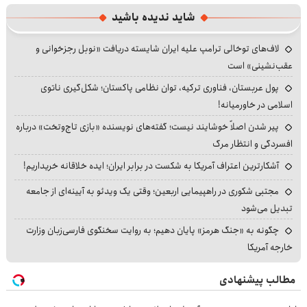
شاید ندیده باشید
لاف‌های توخالی ترامپ علیه ایران شایسته دریافت «نوبل رجزخوانی و
عقب‌نشینی» است
پول عربستان، فناوری ترکیه، توان نظامی پاکستان؛ شکل‌گیری ناتوی
اسلامی در خاورمیانه!
پیر شدن اصلاً خوشایند نیست؛ گفته‌های نویسنده «بازی تاج‌وتخت» درباره
افسردگی و انتظار مرگ
آشکارترین اعتراف آمریکا به شکست در برابر ایران؛ ایده خلاقانه خریداریم!
مجتبی شکوری در راهپیمایی اربعین؛ وقتی یک ویدئو به آیینه‌ای از جامعه
تبدیل می‌شود
چگونه به «جنگ هرمز» پایان دهیم؛ به روایت سخنگوی فارسی‌زبان وزارت
خارجه آمریکا
مطالب پیشنهادی