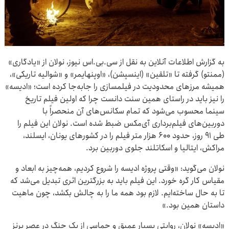
به گزارش اطلاعات آنلاین به نقل از سی‌.بی‌.اس نیوز، نولان از «یادگاری»
(ممنتو) گرفته تا «تلقین» (اینسپشن)، «اوپنهایمر» و «شوالیه تاریکی»،
همیشه مرزهای محدودیت در فیلمسازی را جابه‌جا کرده است؛ «ادیسه»
را نیز باید در راستای همین سنت دانست چرا که اولین فیلم تاریخ
سینما محسوب می‌شود که تمام سکانس‌های آن منحصراً با
دوربین‌های فیلم‌برداری آی‌مکس ضبط شده است. نولان این فیلم را
طی ۹۱ روز، حدود ۶۰۰ هزار متر فیلم را در کشورهای یونان، ایسلند،
مراکش، ایتالیا و اسکاتلند جلوی دوربین برد.
نولان می‌گوید: «وقتی پروژه ادیسه را شروع کردیم، همه‌چیز به ابعاد و
مقیاس کار گره خورد. این فیلم باید به بزرگترین اثری تبدیل می‌شد که
تا به حال ساخته‌ایم. لازم بود همه ما را به چالش بکشد، چون ماهیت
داستان همین بود.»
«ادیسه» نولان، روایتی بسیار عمیق و حماسی از یک جنگ در عصر برنز