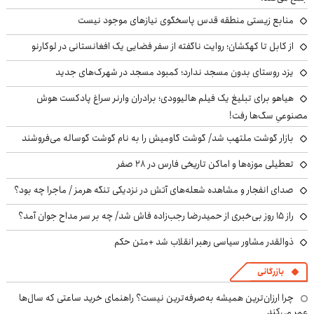
منابع زیستی منطقه قدس پاسخگوی نیازهای موجود نیست
از کابل تا کهکشان؛ روایت ناگفته از سفر فضایی یک افغانستانی در لوکارنو
یزد روستای بدون مسجد ندارد؛ کمبود مسجد در شهرک‌های جدید
هیاهو برای تبلیغ یک فیلم هالیوودی؛ برادران وارنر سراغ پادکست هوش
مصنوعیِ سگ‌ها رفت!
بازار گوشت ملتهب شد/ گوشت گاومیش را به نام گوشت گوساله می‌فروشند
تعطیلی موزه‌ها و اماکن تاریخی فارس در ۲۸ صفر
صدای انفجار و مشاهده شعله‌های آتش در نزدیکی تنگه هرمز / ماجرا چه بود؟
راز ۱۵ روز بی‌خبری از حمیدرضا رجب‌زاده فاش شد/ چه بر سر مداح جوان آمد؟
ذوالقدر مشاور سیاسی رهبر انقلاب شد +متن حکم
بازرگانی
چرا ارزان‌ترین همیشه به‌صرفه‌ترین نیست؟ راهنمای خرید ساعتی که سال‌ها
عمر می‌کند