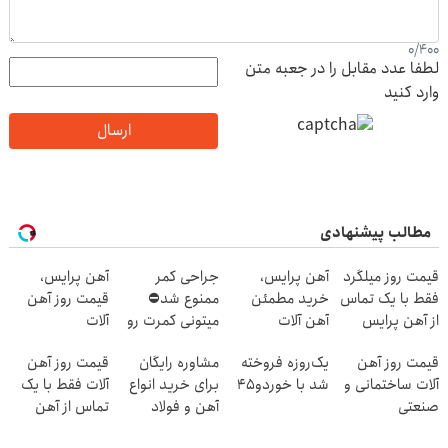
0
/
400
لطفا عدد مقابل را در جعبه متن
وارد کنید
ارسال
مطالب پیشنهادی
قیمت روز میلگرد
آهن پرایس،
جراحی کمر
آهن پرایس،
فقط با یک تماس
خرید مطمئن
ممنوع شد⛔
قیمت روز آهن
از آهن پرایس
آهن آلات
میتونی کمرت رو
آلات
در منزل درمان
قیمت روز آهن
یک‌روزه فروخته
مشاوره رایگان
قیمت روز آهن
کنی! 👈🏻
آلات ساختمانی و
شد با خوردو45
برای خرید انواع
آلات فقط با یک
پرسش‌نامه
صنعتی
آهن و فولاد
تماس از آهن
پرایس