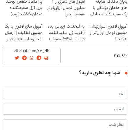
پایان دغدغه هزینه
آمپول‌های لاغری را ۱
با اعتماد بنفس لبخند
های دندان پزشکی با
میلیون تومان ارزان‌تر از
بزن (ژل سفیدکننده
پک سفید کننده خانگی
همه‌جا بخر!
دندان40%تخفیف)
آمپول لاغری اسپارتینا، ا
به لبخندت زیبایی بده!
آمپول های لاغری با یک
میلیون تومان ارزان‌تر از
(خرید ژل سفیدکننده
میلیون تخفیف | ارسال
همه‌جا!
دندان با40%تخفیف)
از داروخانه های معتبر
۲
۰
شما چه نظری دارید؟