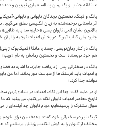
عاشقانه جذاب و یک رمان پسااستعماری تیزبین و دغدغه
یانگ و کینگ، نخستین برندگان تایوانی و تایوانی-آمریکای
اثر داستانی ترجمه‌شده به زبان انگلیسی تعلق می‌گیرد. 
جایزه ملی کتاب آمریکا در بخش ادبیات ترجمه را از آن خو
یانگ در کنار رمان‌نویسی، جستار، مانگا (کمیک‌بوک ژاپنی
هم خود نویسنده است و نخستین رمانش به نام «ویب» (Weeb) به زودی منتشر می‌شود.
یانگ در سخنرانی پس از دریافت جایزه، با اشاره به فض
و ادبیات باید فرسنگ‌ها از سیاست دور بماند، اما من باور 
دوانده جدا کرد.»
او در ادامه گفت: «با این نگاه، ادبیات در بنیادی‌ترین 
تاریخ معاصر ادبیات تایوان نگاه می‌کنیم، می‌بینیم که 
سوال مشترک را پرسیده‌ایم: مردم تایوان چه آینده‌ای را م
کینگ نیز در سخنرانی خود گفت: «هدف من برای خودم و 
مختلف از تایوان را به گوش انگلیسی‌زبانان برسانیم که هی