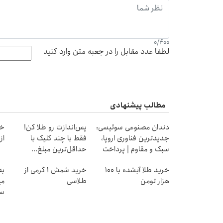
0
/
400
لطفا عدد مقابل را در جعبه متن وارد کنید
مطالب پیشنهادی
دندان مصنوعی سوئیسی:
پس‌اندازت رو طلا کن!
خر
جدیدترین فناوری اروپا،
فقط با چند کلیک با
از ۰.۵ گرم تا ۰
سبک و مقاوم | پرداخت
حداقل‌ترین مبلغ...
قسطی
خرید طلا آبشده با 100
خرید شمش 1 گرمی از
به
هزار تومن
طلاسی
می
سر