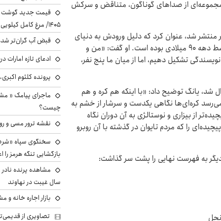
که مجموعه‌ای از صداهای گوناگون، متناقض و سرکش
۱۴۰۵/ مرغ کامل کیلویی چند شد؟ +جدول
 منتشر شد، عنوان کرد که دلیل ورودش به دنیای
قبض آب گران‌تر شده
نویسندگی، رونق گرفتن رمان‌های عاشقانه تایوانی در اواسط دهه ۹۰ میلادی بوده است. او گفت: «من و
ادعای تازه امارات در
ویسندگی تشکیل دهیم، اما از میان ما پنج نفر،
پرونده کلثوم اکبری،
ال شد، یانگ توضیح داد: «با اینکه هم کره و هم
ماجرای پیامک « م
می‌رسد کره‌ای‌ها نگاهی یکدست و سرشار از خشم به
چیست؟
یده‌تر از بیزاری و نوستالژی به آن دوران نگاه
نقشه ترور مسی و رون
یده‌ای را که مردم تایوان در گذشته با آن روبرو
سخنگوی سپاه «شرط 
بازگشایی تنگه هرمز را اع
ه دیگر به فهرست نهایی را پشت سر گذاشت:
سال غیبت در نهاوند
بازار اجاره خانه و 
تصاویری از قدیمی‌ت
آنجل