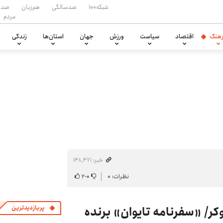
شبکه۱۰۰
صدسالگی
هم‌زبان
صدا
مردم
هنگ
اقتصاد
سیاست
ورزش
جهان
استان‌ها
زندگی
خبر: ۱۴۸٬۴۷۱
نظرات: ۰
۰
-
۲
وکر/ «سفرنامه تایوان» برنده
پربازدیدترین