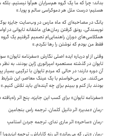
بداند؛ چرا که ما یک گروه هم‌سرایان هم‌آوا نیستیم، بل
هستیم؛ درست مثل هر دموکراسی سالم و پویا.»
یانگ در مصاحبه‌ای که ماه مارس در وب‌سایت جایزه بوکر
همکلاسی‌های دوران راهنمایی‌ام تصمیم گرفتیم یک گروه ن
فقط من بودم که نوشتن را رها نکردم.»
وقتی از او درباره ایده اصلی نگارش «سفرنامه تایوان» سو
تایوان در گذشته مستعمره امپراتوری ژاپن بودند، به نظر 
آن دوره دارند؛ در حالی که مردم تایوان با ترکیبی بسیار پیچ
می‌کنند. من می‌خواستم با یک عینک معاصر، این شرایط پیچ
بودند باز کنم و ببینم برای چه آینده‌ای باید تلاش کنیم.»
«سفرنامه تایوان» برای کسب این جایزه، پنج اثر راه‌یافت
-رمان
«مدیر»
اثر دانیل کلمان، ترجمه راس بنجامین
-رمان «ساحره» اثر ماری ندای، ترجمه جردن استامپ
-رمان «زنی که می‌ماند» اثر رنه کاراباش، ترجمه ایزیدورا 