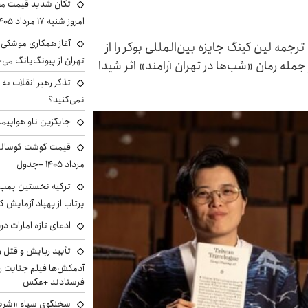
تکان شدید قیمت محص
امروز شنبه ۱۷ مرداد ۱۴۰۵
آغاز همکاری موشکی ا
رجمه لین کینگ جایزه بین‌المللی بوکر را از
تهران از پیونگ‌یانگ می‌
از ۵ فینالیست دیگر از جمله رمان «شب‌ها در تهران آرامند» اثر شیدا
تذکر رهبر انقلاب به 
نمی‌کنید؟
جایگزین ناو هواپیما
مرداد ۱۴۰۵ +جدول
ترکیه نخستین بمب س
پرتاب از پهپاد آزمایش ک
ادعای تازه امارات در
تأیید ربایش و قتل 
آدمکش‌ها فیلم جنایت را
فرستادند +عکس
سخنگوی سپاه «شرط 