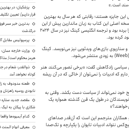
‌مند است.»
پزشکیان‌: در بهترین
قرار داریم/ تعیین تکل
ی این جایزه هستند؛ رقابتی که هر سال به بهترین
نسخه اصلی این کتاب به زبان ماندارین پیش از این
بدترین خبر عمر فوق‌
بالاترین نشان ادبی تایوان یعنی «جایزه سه پایه طلایی» را برده بود و ترجمه انگلیسی کینگ نیز در سال ۲۰۲۴
درگذشت
د کرده بود.
پرسپولیس مقابل آل
) و سناریوی بازی‌های ویدئویی نیز می‌نویسد. کینگ
وزارت خارجه عمان: ح
هرمز محکوم است/ مذاکر
ای سیاسی زادگاهش گفت: «برخی تصور می‌کنند هنر
ذوالقدر: شعام در جن
دارم که ادبیات را نمی‌توان از خاکی که در آن ریشه
کوتاه نخواهد آمد
طعنه مدودوف به زلن
نابودی روسیه راهزنان و ق
سطح خود نمی‌تواند از سیاست دست بکشد. وقتی به
ما نویسندگان در طول یک قرن گذشته همواره یک
مقصد جدید ستاره 
ی‌خواهند؟»
شکاری با پیکان به لیگ م
کدام آبمیوه‌ها واقع
همکاران مترجمم این است که آن‌قدر صداهای
چ‌کس نتواند ادبیات تایوان را یکپارچه و تک‌صدا
معرفی انواع المنت ف