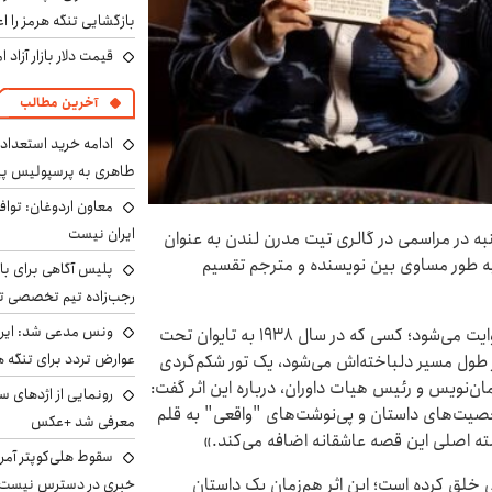
بازگشایی تنگه هرمز را اع
قیمت دلار بازار آزاد امروز شنب
آخرین مطالب
ادامه خرید استعداد
طاهری به پرسپولیس 
معاون اردوغان: تواف
ایران نیست
نبه در مراسمی در گالری تیت مدرن لندن به عنوان
 جایزه‌ای که به طور مساوی بین نویسنده و مترجم تقسیم
پلیس آگاهی برای ب
رجب‌زاده تیم تخصصی ت
ونس مدعی شد: ایران 
داستان رمان در قالب خاطرات کشف‌شده یک نویسنده روایت می‌شود؛ کسی که در سال ۱۹۳۸ به تایوان تحت
عوارض تردد برای تنگه ه
ر طول مسیر دلباخته‌اش می‌شود، یک تور شکم‌گردی
ان‌نویس و رئیس هیات داوران، درباره این اثر گفت:
رونمایی از اژدهای 
شخصیت‌های داستان و پی‌نوشت‌های "واقعی" به قلم
معرفی شد +عکس
ته اصلی این قصه عاشقانه اضافه می‌کند.»
سقوط هلی‌کوپتر آمر
ی خلق کرده است؛ این اثر هم‌زمان یک داستان
خبری در دسترس نیست