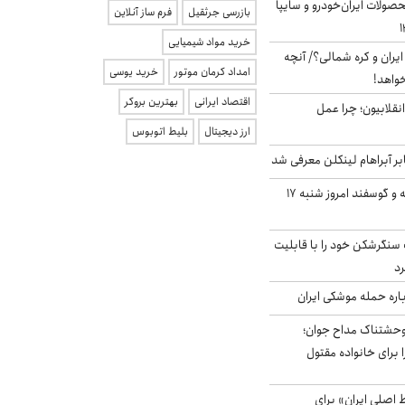
ولات ایران‌خودرو و سایپا
بازرسی جرثقیل
فرم ساز آنلاین
خرید مواد شیمیایی
یران و کره شمالی؟/ آنچه
امداد کرمان موتور
خرید یوسی
خواهد!
اقتصاد ایرانی
بهترین بروکر
انقلابیون؛ چرا عمل
ارز دیجیتال
بلیط اتوبوس
بر آبراهام لینکلن معرفی شد
قیمت گوشت گوساله و گوسفند امروز شنبه ۱۷
نگرشکن خود را با قابلیت
رد
باره حمله موشکی ایران
وحشتناک مداح جوان؛
 برای خانواده مقتول
اصلی ایران» برای