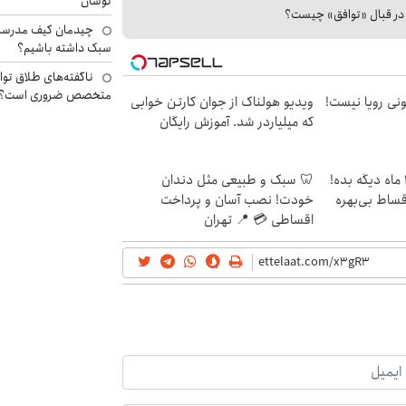
نوسان
ا در قبال «توافق» چیست؟
چیدمان کیف مدرسه؛
سبک داشته باشیم؟
ناگفته‌های طلاق توا
متخصص ضروری است؟
هی 800 میلیونی رویا نیست!
ویدیو هولناک از جوان کارتن خوابی
که میلیاردر شد. آموزش رایگان
الان طلا بخر پولشو 4 ماه دیگه بده!
🦷 سبک و طبیعی مثل دندان
اقساط بی‌بهره
خودت! نصب آسان و پرداخت
اقساطی 💳 📍 تهران