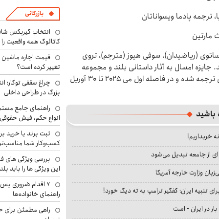
بازرگانی
ایا، ترجمه پادما ویسواناتان
انتخاب گیربکس شاف
ث مارتین
کاتالوگ همه واقعیت را 
 ساتوی (ریاضیدان)، سوفی هیوز (مترجم)، تروی
. جایزه امسال به آثار داستانی بلند و مجموعه‌
تغییر کرده است؟
داستان‌های کوتاهی اختصاص داشت که به زبان انگلیسی ترجمه شده و در فاصله اول می ۲۰۲۵ تا ۳۰ آوریل
چراغ سقفی توکار؛ ان
بزرگ در طراحی داخلی
راهنمای جامع مستم
 باشید
انواع حکم، فیش حقوقی 
ثبت برند یا خرید برن
نه خریداریم!
کسب‌وکار شما مناسب‌ت
ای از جامعه تبدیل می‌شود
بررسی ویژگی های فن
این ویژگی ها را باید بلد
بان وزارت خارجه آمریکا
۷ اقدام ضروری پس 
ای تنبیه ایران؛ کفگیر ترامپ به ته دیگ خورد!
راهنمای خانواده‌ها
بار در ایران - است
راهی مطمئن برای ح