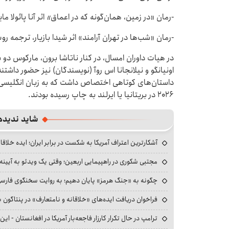
-رمان «در زمین، همان‌گونه که در اعماق
»
اثر آنا پائولا م
-رمان «شب‌ها در تهران آرامند» اثر شیدا بازیار، ترجمه رو
در هیات داوران امسال، در کنار ناتاشا برون، مارکوس دو
اونیانگو و نیلانجانا اس روآ (نویسندگان) نیز حضور داشتند
۲۰۲۶ در بریتانیا یا ایرلند به چاپ رسیده بودند.
شاید ندیده
آشکارترین اعتراف آمریکا به شکست در برابر ایران؛ ایده خلاقا
مجتبی شکوری در راهپیمایی اربعین؛ وقتی یک ویدئو به آیینه‌
چگونه به «جنگ هرمز» پایان دهیم؛ به روایت سخنگوی فارسی‌ز
فراخوان دریافت ایده‌های «خلاقانه و نامتعارف» در پنتاگون بر
ترامپ در حال تکرار کارزار فاجعه‌بار آمریکا در افغانستان - این 