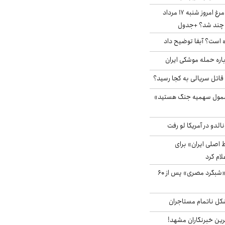
قیمت جدید گوشت مرغ امروز شنبه ۱۷ مرداد
 است؟ آبفا توضیح داد
باره حمله موشکی ایران
 قاتل سریالی به کجا رسید؟
شمول سهمیه جنگ هستید»
الدو در آمریکا لو رفت
اصلی ایران» برای
لام کرد
مشاهده پرنده نادر «شبگرد مصری» پس از ۶۰
مشکل ناتمام مستاجران
رین خبرنگاران مشهد!