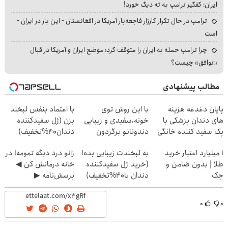
ایران؛ کفگیر ترامپ به ته دیگ خورد!
ترامپ در حال تکرار کارزار فاجعه‌بار آمریکا در افغانستان - این بار در ایران -
است
چرا ترامپ حمله به ایران را متوقف کرد؛ موضع ایران و آمریکا در قبال
«توافق» چیست؟
مطالب پیشنهادی
پایان دغدغه هزینه
با این روش توی
با اعتماد بنفس لبخند
های دندان پزشکی با
خونه،سفیدی و زیبایی
بزن (ژل سفیدکننده
پک سفید کننده خانگی
دندوناتو برگردون
دندان40%تخفیف)
(40%off)
۱ میلیارد اعتبار خرید
به لبخندت زیبایی بده!
زانو درد دیگه تمومه! در
طلا | بدون ضامن و
(خرید ژل سفیدکننده
خانه درمانش کن ◀
چک
دندان با40%تخفیف)
پرسش‌نامه ▶
۰
۰