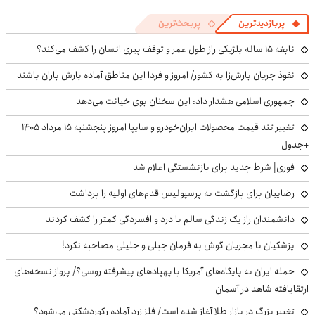
پربازدیدترین
پربحث‌ترین
نابغه ۱۵ ساله بلژیکی راز طول عمر و توقف پیری انسان را کشف می‌کند؟
نفوذ جریان بارش‌زا به کشور/ امروز و فردا این مناطق آماده بارش باران باشند
جمهوری اسلامی هشدار داد: این سخنان بوی خیانت می‌دهد
تغییر تند قیمت محصولات ایران‌خودرو و سایپا امروز پنجشنبه ۱۵ مرداد ۱۴۰۵
+جدول
فوری| شرط جدید برای بازنشستگی اعلام شد
رضاییان برای بازگشت به پرسپولیس قدم‌های اولیه را برداشت
دانشمندان راز یک زندگی سالم با درد و افسردگی کمتر را کشف کردند
پزشکیان با مجریان گوش به فرمان جبلی و جلیلی مصاحبه نکرد!
حمله ایران به پایگاه‌های آمریکا با پهپادهای پیشرفته روسی؟/ پرواز نسخه‌های
ارتقایافته شاهد در آسمان
تغییر بزرگ در بازار طلا آغاز شده است/ فلز زرد آماده رکوردشکنی می‌شود؟