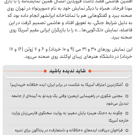
افشین هاشمی قصد داشت فروردین امسال همین نمایشنامه را با بازی
مونا فرجاد، همراه با دیگر نمایش خود به نام «سوپرنوا» در تهران روی
صحنه ببرد و گفتگوهایی هم با تماشاخانه ایرانشهر انجام داده بود که
به دلیل شرایط جنگی، به تعویق افتاد و هاشمی تصمیم گرفت در این
فاصله، نمایش «تک‌گویی‌ها...» را با بازیگران ایرانی مقیم آمریکا روی
صحنه ببرد.
این نمایش روزهای ۳۰ و ۳۱ می (۹ و ۱۰ خرداد) و ۶ و ۷ ژوئن (۱۶ و ۱۷
خرداد) در دانشگاه هنرهای زیبای اوکلند روی صحنه می‌رود.
شاید ندیده باشید
آشکارترین اعتراف آمریکا به شکست در برابر ایران؛ ایده خلاقانه خریداریم!
مجتبی شکوری در راهپیمایی اربعین؛ وقتی یک ویدئو به آیینه‌ای از جامعه
تبدیل می‌شود
چگونه به «جنگ هرمز» پایان دهیم؛ به روایت سخنگوی فارسی‌زبان وزارت
خارجه آمریکا
فراخوان دریافت ایده‌های «خلاقانه و نامتعارف» در پنتاگون برای تنبیه