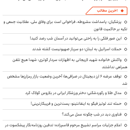
آخرین مطالب
پزشکیان: پاسداشت مشروطه، فراخوانی است برای وفاق ملی، عقلانیت جمعی و
تکیه بر حاکمیت قانون
این صور فلکی را به راحتی می‌توانید در آسمان شب رصد کنید!
حملات اسرائیل به لبنان؛ دو سرباز صهیونیست کشته شدند
واکنش خانواده شهید لاریجانی به اظهارات سردار کوثری: شهدا هیچ تلفن
همراهی نداشتند
توقف عرضه ۶ ارز دیجیتال در صرافی‌ها؛ آخرین وضعیت بازار رمزارزها مشخص
شد
مدال طلا و رکوردشکنی؛ دختر ورزشکار ایرانی در بلاروس کولاک کرد
حمله تند لوئیز فیگو به اینفانتینو: پست‌ترین و فریبکارترینی!
فناوری دید در شب چگونه عمل می‌کند؟
اعلام جزئیات مراسم تشییع مرحوم قاسم‌زاده؛ تدفین روزنامه‌نگار پیشکسوت در