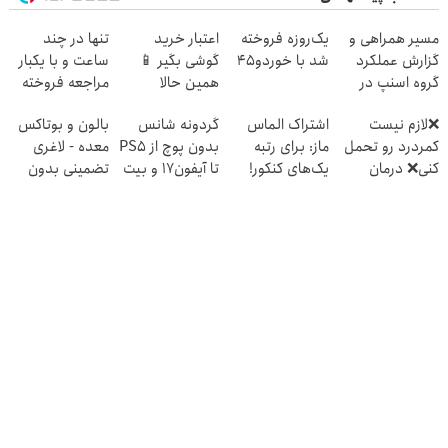
مسیر همراهی و
یک‌روزه فروخته
اعتبار خرید
تنها در چند
گزارش عملکرد
شد با خوردو45
گوشی بگیر 📱
ساعت و با یکبار
گروه اسنپ در
همین حالا
مراجعه فروخته
۱۴۰۴
درخواست اعتبار
شد ✅
❌لازم نیست
اشتراک الماس
گردونه شانس
بالون و بوتاکس
بده 🎯
کمردرد رو تحمل
ماز: برای رتبه
بدون پوچ از PS5
معده - لاغری
کنی❌ درمان
یک‌های کنکور!
تا آیفون17 و بیت
تضمینی بدون
بدون جراحی و
کوین 🔥
جراحی
قرص
(پرسشنامه)