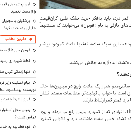
را از دست ندهید
 کمر درد، باید به‌فکر خرید تشک طبی گران‌قیمت
پزشکیان با مجریان 
‌های نازکی به نام «فوتون» می‌خوابند که مستقیماً
جلیلی مصاحبه نکرد!
آخرین مطالب
هند این سبک ساده، نه‌تنها باعث کمردرد بیشتر
فرمان بازار طلا به 
.
لطفا شهرداری رسید
اره «تشک ایده‌آل» به چالش می‌کشد.
تنها زندگی کردن سل
‌دهند؟
پیام تسلیت وزیر ف
ر ژاپن، خوابیدن روی فوتون‌هایی با ضخامت حدود ۵ سانتی‌متر، هنوز یک عادت رایج در میلیون‌ها خانه
نویسنده پیشکسوت مطب
وی است با خواب باکیفیت‌تر، مطالعات متعدد نشان
فوری| شرط جدید برا
د کمتر کمر ارتباط دارند.
ردزنی محل استقرار ش
در یک پژوهش معروف منتشرشده در مجله The Lancet، افرادی که از کمردرد مزمن رنج می‌بردند و روی
تماس تلفنی؟
ه تشک خیلی سفت داشتند، درد و ناتوانی کمتری
قوه قضاییه به خدمت