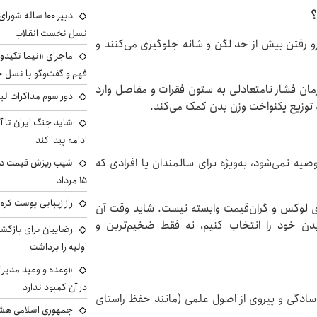
؟
دبیر ۱۰۰ ساله ش
نسل نخست انقلاب
فرو رفتن بیش از حد لگن و شانه جلوگیری می‌کنند و
ماجرای «نیما تکیدو»
فهم و گفت‌وگو با نسل ج
زمان فشار نامتعادلی به ستون فقرات و مفاصل وارد
دور سوم مذاکرات لبن
 توزیع یکنواخت وزن بدن کمک می‌کند.
شاید جنگ ایران تا 
ادامه پیدا کند
یه نمی‌شود، به‌ویژه برای سالمندان یا افرادی که
شیب ریزش قیمت دلار
۱۵ مرداد
راز زیبایی پوست کره‌
ای لوکس و گران‌قیمت وابسته نیست. شاید وقت آن
دن خود را انتخاب کنیم، نه فقط ضخیم‌ترین و
رضاییان برای بازگش
اولیه را برداشت
«وعده و وعید مدیرا
در آن کمبود ندارد
سادگی و پیروی از اصول علمی (مانند حفظ راستای
جمهوری اسلامی هشد