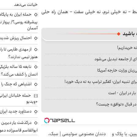
خیانت می‌دهد
وسط – نه خیلی نرم، نه خیلی سفت – همان راه حلی
حمله ایران به پایگاه
پیشرفته روسی؟/ پرواز ن
آسمان
 باشید
احتمال ریزش شدید 
نه خریداریم!
از مهدی طارمی تا را
هنوز تیمی ندارند؟
ای از جامعه تبدیل می‌شود
نابغه ۱۵ ساله 
بان وزارت خارجه آمریکا
انسان را کشف می‌کند؟
ای تنبیه ایران؛ کفگیر ترامپ به ته دیگ خورد!
اشتباهی که جنگ را 
بار در ایران - است
+ویدیو
ا در قبال «توافق» چیست؟
دستاورد جدید ایران 
درگذشت یار دیرین رو
ابوالقاسم قاسم‌زاده دع
ین، با پلاک و
دندان مصنوعی سوئیسی | سبک،