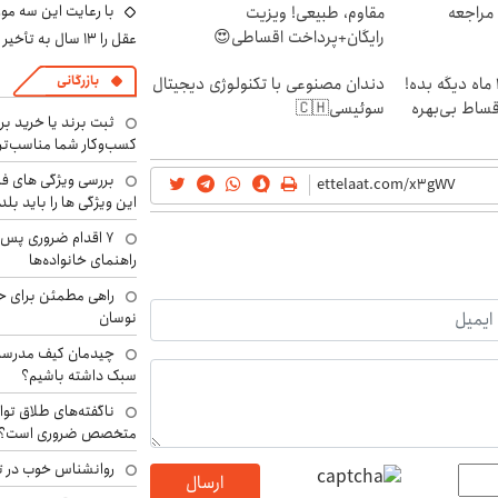
با رعایت این سه مور
 مراجعه
مقاوم، طبیعی! ویزیت
رایگان+پرداخت اقساطی😍
عقل را ۱۳ سال به تأخیر بیندازید
بازرگانی
الان طلا بخر پولشو 4 ماه دیگه بده!
دندان مصنوعی با تکنولوژی دیجیتال
اقساط بی‌بهره
سوئیسی🇨🇭
ثبت برند یا خرید برن
کسب‌وکار شما مناسب‌ت
بررسی ویژگی های فن
این ویژگی ها را باید بلد
۷ اقدام ضروری پس 
راهنمای خانواده‌ها
راهی مطمئن برای ح
نوسان
چیدمان کیف مدرسه؛
سبک داشته باشیم؟
ناگفته‌های طلاق توا
متخصص ضروری است؟
روانشناس خوب در ت
ارسال