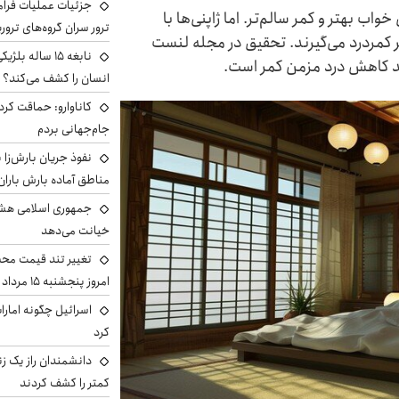
جزئیات عملیات فرامر
ب بهتر و کمر سالم‌تر. اما ژاپنی‌ها با
ترور سران گروه‌های ترو
‌متری روی زمین، ۷ درصد کمتر کمردرد می‌گیرند. تحقیق در مجله لنست
نابغه ۱۵ ساله 
ید کاهش درد مزمن کمر است.
انسان را کشف می‌کند؟
کاناوارو: حماقت کردم
جام‌جهانی بردم
نفوذ جریان بارش‌زا ب
مناطق آماده بارش باران
جمهوری اسلامی هشد
خیانت می‌دهد
تغییر تند قیمت محصو
امروز پنجشنبه ۱۵ مرداد ۱۴۰۵ +جدول
اسرائیل چگونه امارا
کرد
دانشمندان راز یک زن
کمتر را کشف کردند