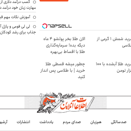
کسب درآمد دلاری از 
مهارت زبان خود درآمد د
آموزش نکات مهم قبل 
لی لی فومی و پازل آ
جذاب برای رشد کودکان
خرید شمش 1 گرمی از
الان طلا بخر پولشو 4 ماه
اسی
دیگه بده! سرمایه‌گذاری
طلا با اقساط بی‌بهره
خرید طلا آبشده با 100
چطور میشه قسطی طلا
ار تومن
خرید | با طلاسی پس انداز
کنید
صدسالگی
هم‌زبان
صدای مردم
یادداشت
انتشارات
آرشیو