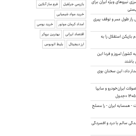
زی نیروهای ویژه ایران برای
بازرسی جرثقیل
فرم ساز آنلاین
ریستی
خرید مواد شیمیایی
بلژیکی راز طول عمر و توقف پیری
امداد کرمان موتور
خرید یوسی
اقتصاد ایرانی
بهترین بروکر
 بازیکن استقلال را به
ارز دیجیتال
بلیط اتوبوس
ه کشور/ امروز و فردا این
 باشند
ار داد: این سخنان بوی
لات ایران‌خودرو و سایپا
ت - همسایه ایران - را مسلح
دگی سالم با درد و افسردگی