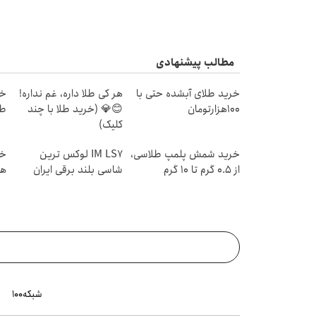
مطالب پیشنهادی
خرید طلای آبشده حتی با
هر کی طلا داره، غم نداره!
۱۰۰هزارتومان
😊💎 (خرید طلا با چند
طل
کلیک)
خرید شمش پلمپ طلاسی،
IM LS7 لوکس ترین
از ۰.۵ گرم تا ۱۰ گرم
شاسی بلند برقی ایران
هز
شبکه۱۰۰