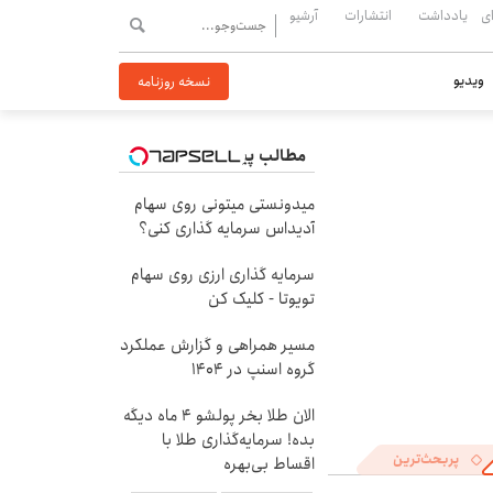
ی
یادداشت
انتشارات
آرشیو
ویدیو
نسخه روزنامه
مطالب پیشنهادی
میدونستی میتونی روی سهام
آدیداس سرمایه گذاری کنی؟
سرمایه گذاری ارزی روی سهام
تویوتا - کلیک کن
مسیر همراهی و گزارش عملکرد
گروه اسنپ در ۱۴۰۴
الان طلا بخر پولشو 4 ماه دیگه
بده! سرمایه‌گذاری طلا با
پربحث‌ترین
اقساط بی‌بهره