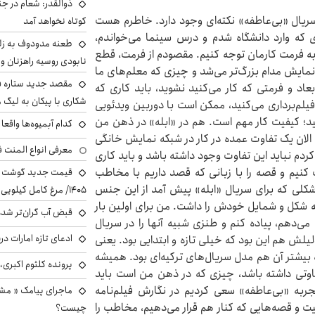
ذوالقدر: شعام در جن
 سریال «بی‌عاطفه» نکته‌ای وجود دارد. خاطرم هست
کوتاه نخواهد آمد
ای که وارد دانشگاه شدم و درس سینما می‌خواندم،
طعنه مدودوف به زلن
که به فرمت کارمان توجه کنیم. مقصودم از فرمت، قطع
نابودی روسیه راهزنان و ق
 است؛ این قطع نمایش مدام بزرگ‌تر می‌شد و چیزی که معلم‌های ما
مقصد جدید ستاره 
عاد و فرمتی که کار می‌کنید نشوید، باید کاری که
شکاری با پیکان به لیگ م
یلم‌برداری می‌کنید، ممکن است با دوربین ویدئویی
نید؛ کیفیت کار مهم است. هم در «ابله» در ذهن من
کدام آبمیوه‌ها واقع
 الان یک تفاوت عمده در کار در شبکه نمایش خانگی
معرفی انواع المنت ف
ردم نباید این تفاوت وجود داشته باشد و باید کاری
کنیم و قصه را با زبانی که قصد داریم با مخاطب
 مشکلی که برای سریال «ابله» پیش آمد از این جنس
۱۴۰۵/ مرغ کامل کیلویی چند شد؟ +جدول
د که شکل و شمایل خودش را داشت. من برای اولین بار
قبض آب گران‌تر شده
می‌دهم، پیاده کنم و طنزی شبیه آنها را در سریال
ادعای تازه امارات در
لیلش هم این بود که خیلی تازه و ابتدایی بود. یعنی
 بیشتر آن هم مدل سریال‌های ترکیه‌ای بود. همیشه
پرونده کلثوم اکبری،
تفاوتی داشته باشد، چیزی که در ذهن من است باید
تجربه «بی‌عاطفه» سعی کردیم در نگارش فیلم‌نامه
ماجرای پیامک « م
یت و قصه‌هایی که کنار هم قرار می‌دهیم، مخاطب را
چیست؟