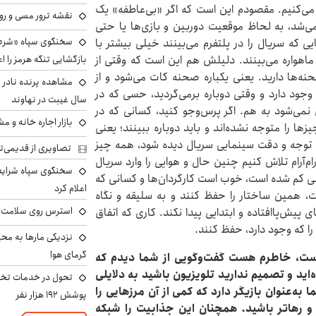
 می‌کنیم. مقصودم این است که اگر «بی‌عاطفه» یک
نقشه ترور مسی و رون
ی‌شد، به لحاظ موقعیت دوربین و بازی‌ها یا حتی
سخنگوی سپاه «شرط 
ی که سریال را در پلتفرم می‌بینند خیلی بیشتر با
بازگشایی تنگه هرمز را اع
ق ماهواره می‌بینند. دلیلش هم این است که وقتی از
نه‌ها دارید. یعنی یکباره صحنه کات می‌شود و از
جود دارد و وقتی دوباره برمی‌گردید، حسی که در
سال غیبت در نهاوند
 نمی‌شود به هم. اگر پرس‌وجو ‌کنید، کسانی که در
بازار اجاره خانه و 
ا را متوجه نشده‌اند و باید دوباره ببینند؛ یعنی
 با توجه و دقت سینمایی سریال دیده شود، همه چیز
تصاویری از قدیمی‌ت
‌آرام تلاش کنیم چنین حال و هوایی را وارد سریال
سخنگوی سپاه شرایط 
خیلی کم شده است، خوب است کارگردان‌ها و کسانی که
اعلام کرد
، همین ساختار را حفظ کنند و به سلیقه و نگاه
استرس روی سلامت ب
 پیش‌پاافتاده و ابتدایی پیدا نکند. کاری که اتفاق
ا که وجود دارد، حفظ کنند.
نزدیکی مارها به مح
گرمای هوا
 است، خاطرم هست گفت‌وگویی از شما دیدم که
اید و تصمیم ندارید تلویزیون باشید به دلایلی
تحول در خدمات تخص
به‌عنوان بازیگر دارد که کمی از آن مرزهایی را
پوشش ۱۹۲ هزار نفر
ر و رهاتر باشید. همچنان این جذابیت را شبکه