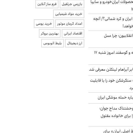
ولات ایران‌خودرو و سایپا
بازرسی جرثقیل
فرم ساز آنلاین
خرید مواد شیمیایی
یران و کره شمالی؟/ آنچه
امداد کرمان موتور
خرید یوسی
خواهد!
اقتصاد ایرانی
بهترین بروکر
انقلابیون؛ چرا عمل
ارز دیجیتال
بلیط اتوبوس
قیمت گوشت گوساله و گوسفند امروز شنبه ۱۷
بر آبراهام لینکلن معرفی شد
نگرشکن خود را با قابلیت
رد
باره حمله موشکی ایران
وحشتناک مداح جوان؛
 برای خانواده مقتول
اصلی ایران» برای