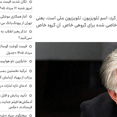
تکان شدید قیمت محص
امروز شنبه ۱۷ مرداد ۱۴۰۵
آغاز همکاری موشکی ا
ر کرد: اسم تلویزیون، تلویزیون ملی است، یعنی
تهران از پیونگ‌یانگ می‌
ن خاصی شده برای گروهی خاص. آن گروه خاص
تذکر رهبر انقلاب به 
نمی‌کنید؟
مرداد ۱۴۰۵ +جدول
جایگزین ناو هواپیما
ترکیه نخستین بمب س
پرتاب از پهپاد آزمایش ک
ادعای تازه امارات در
تأیید ربایش و قتل 
آدمکش‌ها فیلم جنایت را
فرستادند +عکس
سخنگوی سپاه «شرط 