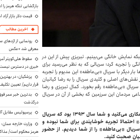
بازگشایی تنگه هرمز را اع
قیمت دلار بازار آزاد امروز شنب
آخرین مطالب
رونمایی از اژدهای 
معرفی شد +عکس
بکه نمایش خانگی می‌بینیم. تبریزی پیش از این در
سقوط هلی‌کوپتر آمر
خانگی را تجربه کرد؛ سریالی که به نظر می‌رسید برای
خبری در دسترس نیست
بار دیگر با سریال «بی‌عاطفه» این مدیوم را تجربه
پزشکیان‌: در بهترین
از نقش‌های اصلی و کلیدی سریال را به رضا کیانیان
قرار داریم/ تعیین تکل
 سریال «بی‌عاطفه» رقم بخورد. کمال تبریزی و رضا
ماعی مردمان این سرزمین‌ که بخشی از آن در سریال
بدترین خبر عمر فوق‌
درگذشت
پرسپولیس مقابل آل
‌فکر می‌کنم برای هفتمین بار شما و آقای کیانیان همکاری می‌کنید و شما سال ۱۳۹۳ بود که سریال
» احتمالا تجربه خوشایندی برای شما نبوده و
وزارت خارجه عمان: ح
ریال «بی‌عاطفه» را از شما دیدیم. از حضور
هرمز محکوم است/ مذاکر
نیان صحبت کنید.