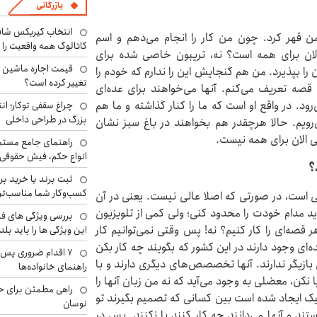
بازرگانی
انتخاب گیربکس شاف
 من قهر کرد. چون من کار را انجام می‌دهم و اسم
کاتالوگ همه واقعیت را 
الان برای همه است؟ نه، تریبون خاصی شده برای
ا بپذیرد. من هم گنجایش این را ندارم که خودم را
تغییر کرده است؟
صه تعریف می‌کنم. آنها می‌خواهند برای عده‌ای
. در واقع او است که ما را کنار گذاشته و ما هم
چراغ سقفی توکار؛ ان
بزرگ در طراحی داخلی
‌رویم. حالا هرچقدر هم بخواهند در باغ سبز نشان
ی الان برای همه نیست.
راهنمای جامع مستم
انواع حکم، فیش حقوقی 
؟
ثبت برند یا خرید برن
کسب‌وکار شما مناسب‌ت
 است، در صورتی که اصلا عالی نیست. یعنی در آن
اید مدام خودت را محدود کنی؛ ولی کمی از تلویزیون
بررسی ویژگی های فن
قصه‌ای را کار کنیم؟ نه! پس وقتی نمی‌توانیم کار
این ویژگی ها را باید بلد
ی وجود دارند در این کشور که بگویند چه کار بکن‌
۷ اقدام ضروری پس 
بازیگر ندارند. آنها تخصصص‌های دیگری دارند و با
راهنمای خانواده‌ها
کن، معضلی به وجود می‌آید که نه من زبان آنها را
راهی مطمئن برای ح
فکیک ایجاد شده است بین کسانی که تصمیم بگیرند تو
نوسان
ند و آنها می‌دانند چه کار کنند یا نکنند. پس در