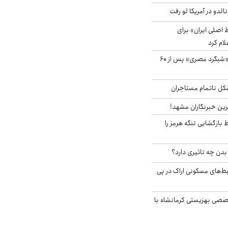
الدو در آمریکا لو رفت
اصلی ایران» برای
لام کرد
مشاهده پرنده نادر «شبگرد مصری» پس از ۶۰
مشکل ناتمام مستاجران
رین خبرنگاران مشهد!
بازگشایی تنگه هرمز را
دن چه تاثیری دارد؟
یط‌های مسکونی اراک در پی
صی بهزیستی کرمانشاه با