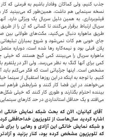
جذب کنیم، ولی کماکان وفادار باشیم به فرمتی که کار
نسخه سینمایی هم داشت، همین‌طور که می‌بینید کار م
فیلم‌برداری. به همین دلیل سریال یک ویژگی دارد. آنهای
سریال ارتباط برقرار می‌کنند تا کسانی که آن را از طری
طریق ماهواره دنبال می‌کنید، مکث‌های طولانی بین صح
جای خوبی هم کات نمی‌شود و شروع بمباران تبلیغاتی و
پلان قبلی بود و نیمه‌کاره رها شده است، دوباره متصل
ماهواره سریال را می‌بینند کمی گیج هستند که خیلی چیزه
کمی برای آنها گنگ به نظر می‌رسد. ولی اگر در پلتفرم
مشخص است. اینها جزئیاتی است که فکر می‌کنم باید آرام
کنیم. با توجه به اینکه در این روزها استقبال از سینما 
می‌خواهند در این فضا کار کنند و شرایطش فراهم است
بیننده احترام بگذارند و طوری کار کنند که خیلی شکل‌های
می‌افتد و یک حداقل استانداردی در حد کارهای سینمایی ر
‌ آقای کیانیان، الان که بحث شبکه نمایش خانگی
اشاره کردید سال‌هاست از تلویزیون خداحافظی کرده‌
و شبکه نمایش خانگی این آزادی و رهایی را برای شما 
که تلویزیون مشخص کرده بود،‌ کنار بزنید و آزادت