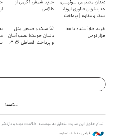
دندان مصنوعی سوئیسی:
خرید شمش 1 گرمی از
خر
جدیدترین فناوری اروپا،
طلاسی
از ۰.۵ گرم تا ۰
سبک و مقاوم | پرداخت
قسطی
خرید طلا آبشده با 100
🦷 سبک و طبیعی مثل
به
هزار تومن
دندان خودت! نصب آسان
می
و پرداخت اقساطی 💳 📍
سر
تهران
شبکه۱۰۰
تمام حقوق این سایت متعلق به موسسه اطلاعات بوده و بازنشر مط
طراحی و تولید: نستوه