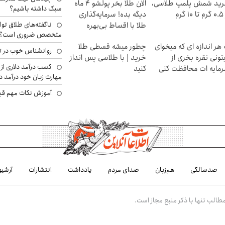
ید شمش پلمپ طلاسی،
الان طلا بخر پولشو 4 ماه
سبک داشته باشیم؟
۱ گرم
دیگه بده! سرمایه‌گذاری
ناگفته‌های طلاق توا
طلا با اقساط بی‌بهره
متخصص ضروری است؟
 هر اندازه ای که میخوای
چطور میشه قسطی طلا
روانشناس خوب در ت
تونی نقره بخری از
خرید | با طلاسی پس انداز
کسب درآمد دلاری از 
مایه ات محافظت کنی
کنید
مهارت زبان خود درآمد د
آموزش نکات مهم قبل 
صدسالگی
هم‌زبان
صدای مردم
یادداشت
انتشارات
آرشیو
الب تنها با ذکر منبع مجاز است.