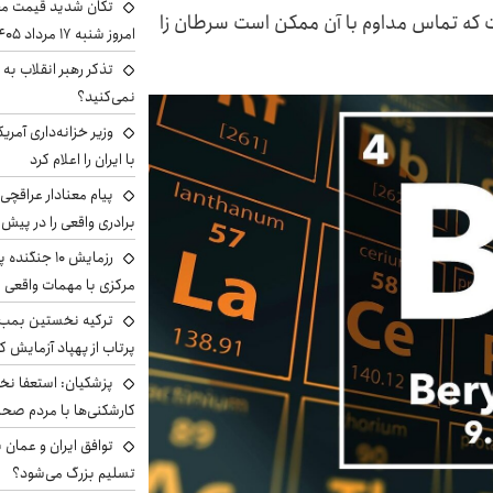
تکان شدید قیمت محص
 که تماس مداوم با آن ممکن است سرطان زا
امروز شنبه ۱۷ مرداد ۱۴۰۵
تذکر رهبر انقلاب به 
نمی‌کنید؟
وزیر خزانه‌داری آمری
با ایران را اعلام کرد
پیام معنادار عراقچی:
برادری واقعی را در پیش 
رزمایش ۱۰ جن
مرکزی با مهمات واقعی
ترکیه نخستین بمب س
پرتاب از پهپاد آزمایش ک
پزشکیان: استعفا نخوا
کارشکنی‌ها با مردم صح
توافق ایران و عمان ب
تسلیم بزرگ می‌شود؟