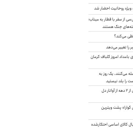
ه ویژه روحانیت احضار شد
سی از سفر با قطار به میناب؛
شته‌های جنگ هستند
ی می‌کند؟
را تغییر می‌دهد
 ۴.۶ ریشتری بامداد امروز گلباف کرمان
له می‌کنند، یک روز به
ت را بلد نیستید
آیا جیمز کامرون پس از ۲ دهه از آواتار دل
گوارا» پشت ویترین
یارد ریال کالای اساسی احتکارشده