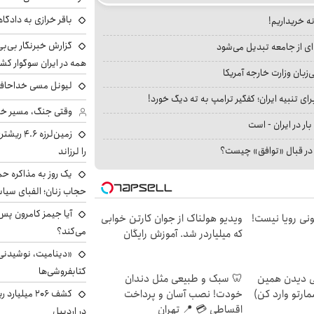
باقر خرازی به دادگا
نه خریداریم!
گزارش خبرنگار بی‌بی‌
ای از جامعه تبدیل می‌شود
همه در ایران سوگوار ک
بان وزارت خارجه آمریکا
لیونل مسی خداحافظ
ای تنبیه ایران؛ کفگیر ترامپ به ته دیگ خورد!
وقتی جنگ، مسیر خبر 
بار در ایران - است
زمین‌لرزه
ا در قبال «توافق» چیست؟
را لرزاند
یک روز به مذاکره حم
حجاب زنان؛ الفبای سیاس
هی 800 میلیونی رویا نیست!
ویدیو هولناک از جوان کارتن خوابی
می‌کند؟
که میلیاردر شد. آموزش رایگان
«دینامیت، نوشیدنی 
کتابفروشی‌ها
لی دیدن همین
🦷 سبک و طبیعی مثل دندان
کشف ۲۰۶ میل
مارتو وارد کن)
خودت! نصب آسان و پرداخت
اقساطی 💳 📍 تهران
در اردبیل