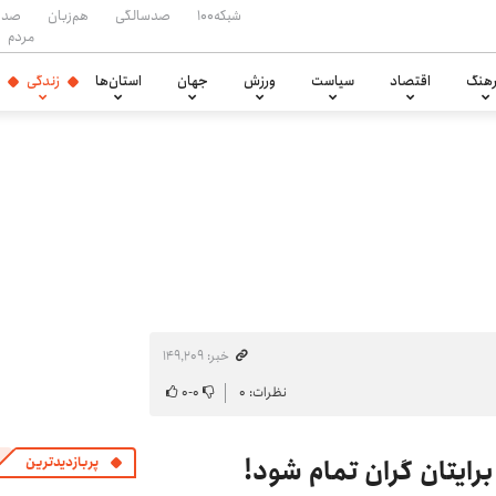
شبکه۱۰۰
صدسالگی
هم‌زبان
صدا
مردم
هنگ
اقتصاد
سیاست
ورزش
جهان
استان‌ها
زندگی
خبر: ۱۴۹٬۲۰۹
نظرات: ۰
۰
-
۰
یتان گران تمام شود!
پربازدیدترین