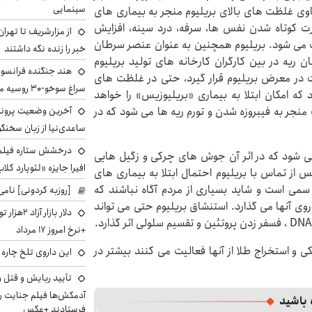
سینمایی
اوی غلظت های بالای بریلیوم منجر به بیماری های
د را به صورت کوتاه شدن نفس ها، سرفه، درد سینه، افزایش
از مزارشریف تا تهران
 می شود. بریلیوم همچنین به عنوان عنصر سرطان
خبر را زنده نگه داشتند
ن ریه در بین کارگران کارخانه های تولید بریلیوم
هند جنگنده فرانسوی ر
ت در معرض بریلیوم قرار گیرد، حتی در غلظت های
سراغ سوخو-30 روسیه می‌رود
 امکان ابتلا به بیماری «بریلیوزیس» را خواهد
آخرین وضعیت پروند
منجر به فیبروزه شدن و تورم ریه ها می شود که در
ساعدی‌نیا از زبان سخنگ
درخشش ستاره فیلم ف
ز می شود که در اثر آن جوش های چرکی و زگیل هایی
افیرا جایزه «لئوپارد کلاب
از تماس با بریلیوم احتمال ابتلا به بیماری های
سمی است و شاید بسیاری از مردم آگاه نباشند که
[روزبه کردونی] نامی
روی آنها می گذارد. استنشاق بریلیوم حتی می تواند
دلار بازا
+نرخ امروز ۱۷ مرداد
کی و استخراج طلا از آنها فعالیت می کنند بیشتر در
این داروی تلخ چاره
تأیید ربایش و قتل 
آدمکش‌ها فیلم جنایت را
 باشید
فرستادند +عکس