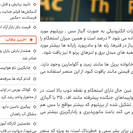
تأیید ربایش و قتل 
آدمکش‌ها فیلم جنایت را
فرستادند +عکس
قیمت دلار بازار آزاد امروز شنب
ریلیوم (Be) معمولاً در تجهیزات الکترونیکی به صورت آلی‍اژ مس ـ بریلیوم مورد
استفاده قرار می گیرد. مقدار بریلیوم که در این آلیاژ استفاده می شود ۲ درصد است و همین میزان استحکام را
آخرین مطالب
اژ در فنرها، رله ها و مادربورد رایانه ها بیشتر مورد
هشدار بارش باران و
دل برق و لنزهای پرتو x نیز یافت شود.
صادر شد
واده بریل ها مانند زمرد و آکوامارین وجود دارد.
جایگزین ناو هواپیما
قیمتی مانند یاقوت کبود از این عنصر استفاده می
کدام گیاه ها سرفه‌ه
کولاک بورس در اول
 عین حال دارای استحکام و نقطه ذوب بالا است، در
از ۱۰۰هزار واحد رشد کرد
ساخت تجهیزات جنگی به کار می رود. بدنه و قطعات هواپیماهای جنگنده پیشرفته مانند اف ـ ۳۵ با آلیاژی
 تشکیل شده از بریلیوم که بیشتر مواقع با مس هم
پیگیری تامین دارو، 
ر می کند باعث مانورپذیری و رادارگریزی بیشتر می
مشکل آب زاهدان
نخستین کارگاه آموزش
 برای بشر سمی و خطرناک است؛ به ویژه که منجر
می‌شود/ «روایت در قاب