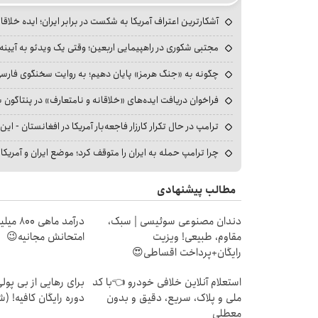
آشکارترین اعتراف آمریکا به شکست در برابر ایران؛ ایده خلاقا
مجتبی شکوری در راهپیمایی اربعین؛ وقتی یک ویدئو به آیینه‌
چگونه به «جنگ هرمز» پایان دهیم؛ به روایت سخنگوی فارسی‌ز
فراخوان دریافت ایده‌های «خلاقانه و نامتعارف» در پنتاگون بر
ترامپ در حال تکرار کارزار فاجعه‌بار آمریکا در افغانستان - این 
چرا ترامپ حمله به ایران را متوقف کرد؛ موضع ایران و آمریک
مطالب پیشنهادی
دندان مصنوعی سوئیسی | سبک،
درآمد ما
مقاوم، طبیعی! ویزیت
امتحانش مجانیه😉
رایگان+پرداخت اقساطی😍
استعلام آنلاین خلافی خودرو 👈با کد
برای رهایی از بی پو
ملی و پلاک، سریع، دقیق و بدون
دوره رایگان کافیه! (ش
معطلی