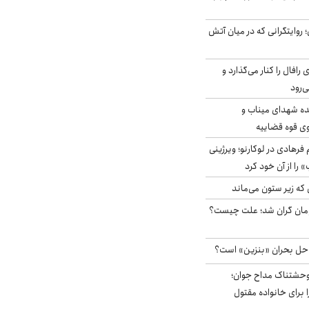
؛ روایتگرانی که در میان آتش
افال را کنار می‌گذارد و
ه شهدای میناب و
وی قوه قضاییه
رهادی در لوکارنو؛ ویرژینی
» را از آن خود کرد
 که زیر ستون می‌ماند
ر آزاد ۲هزار تومان گران شد؛ علت چیست؟
 حل بحران «بنزین» است؟
وحشتناک مداح جوان؛
 برای خانواده مقتول