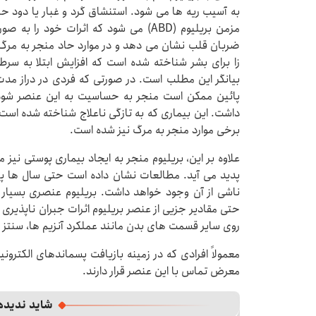
به آسیب ریه ها می شود. استنشاق گرد و غبار یا دود ح
مزمن بریلیوم (ABD) می شود که اثرات خو
ضربان قلب نشان می دهد و در موارد حاد منجر به مرگ
زا برای بشر شناخته شده است که افزایش ابتلا به سرطا
بیانگر این مطلب است. در صورتی که فردی در دراز مد
پائین ممکن است منجر به حساسیت به این عنصر شود که
داشت. این بیماری که به تازگی ناعلاج شناخته شده است 
برخی موارد منجر به مرگ نیز شده است.
علاوه بر این، بریلیوم منجر به ایجاد بیماری پوستی نی
پدید می آید. مطالعات نشان داده است حتی سال ها پس 
ناشی از آن وجود خواهد داشت. بریلیوم عنصری بسیار 
حتی مقادیر جزیی از عنصر بریلیوم اثرات جبران ناپذیری 
روی سایر قسمت های بدن مانند عملکرد آنزیم ها، سنتز DNA ، فسفر زدن پروتئین و تقسیم سلولی اثر گذارد.
معمولاً افرادی که در زمینه بازیافت پسماندهای الکترونی
معرض تماس با این عنصر قرار دارند.
شاید ندیده