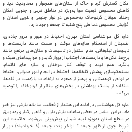
امکان گسترش گرد و خاک از استان‌های همجوار و محدودیت دید و
کاهش محسوس کیفیت هوا به‌ویژه در مناطق غربی و جنوبی، امکان
رخداد طوفان گردوخاک به‌خصوص در نوار جنوبی و غربی استان و
افزایش محسوس دما طی پنج شنبه تا جمعه وجود دارد.
اداره کل هواشناسی استان تهران، احتیاط در عبور و مرور جاده‌ای،
اطمینان از استحکام سازه‌های موقت و سست مانند داربست‌ها و
تابلوهای تبلیغاتی، عدم استقرار در تاسیسات و مکان‌های مرتفع مانند
برج‌ها، دکل‌ها و داربست‌ها، اجتناب از پرواز گلایدر و هواپیماهای سبک و
بالگرد، عدم تردد و توقف کنار درختان و سازه های ناتمام،
مستحکم‌سازی پوشش گلخانه‌ها، احتیاط در انجام امور عمرانی، احتیاط
در نواحی کوهستانی و پرهیز از صعود به ارتفاعات بالادست در قله‌ها،
استفاده از ماسک بهداشتی در بخش‌های متاثر از گردوخاک را توصیه
می‌کند.
اداره کل هواشناسی در ادامه این هشدار از فعالیت سامانه بارشی نیز خبر
داد. بر این اساس در بعضی ساعات بارش باران و گاهی رگبار و رعدوبرق
در سطح استان به‌ویژه نیمه شمالی پیش‌بینی می‌شود. حاکمیت این
شرایط جوی از ظهر جمعه تا اواخر وقت جمعه (۸ خردادماه) دور از