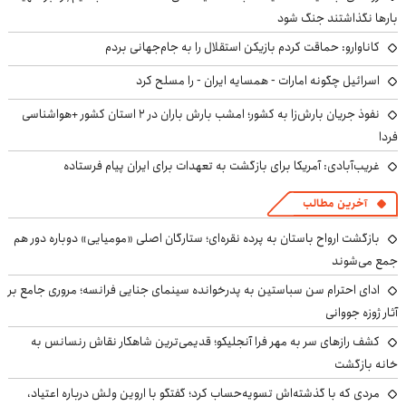
بارها نگذاشتند جنگ شود
کاناوارو: حماقت کردم بازیکن استقلال را به جام‌جهانی بردم
اسرائیل چگونه امارات - همسایه ایران - را مسلح کرد
نفوذ جریان بارش‌زا به کشور؛ امشب بارش باران در ۲ استان کشور +هواشناسی
فردا
غریب‌آبادی: آمریکا برای بازگشت به تعهدات برای ایران پیام فرستاده
آخرین مطالب
بازگشت ارواح باستان به پرده نقره‌ای؛ ستارگان اصلی «مومیایی» دوباره دور هم
جمع می‌شوند
ادای احترام سن سباستین به پدرخوانده سینمای جنایی فرانسه؛ مروری جامع بر
آثار ژوزه جووانی
کشف رازهای سر به مهر فرا آنجلیکو؛ قدیمی‌ترین شاهکار نقاش رنسانس به
خانه بازگشت
مردی که با گذشته‌اش تسویه‌حساب کرد؛ گفتگو با اروین ولش درباره اعتیاد،