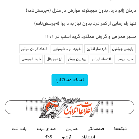
درمان زانو درد، بدون هیچگونه عوارض در منزل (◂پرسش‌نامه)
تنها راه رهایی از کمر درد بدون نیاز به دارو! (◂پرسش‌نامه)
مسیر همراهی و گزارش عملکرد گروه اسنپ در ۱۴۰۴
بازرسی جرثقیل
فرم ساز آنلاین
خرید مواد شیمیایی
امداد کرمان موتور
خرید یوسی
اقتصاد ایرانی
بهترین بروکر
ارز دیجیتال
بلیط اتوبوس
نسخه دسکتاپ
شبکه۱۰۰
صدسالگی
هم‌زبان
صدای مردم
یادداشت
انتشارات
آرشیو
RSS