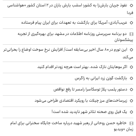
نفوذ جریان بارش‌زا به کشور؛ امشب بارش باران در ۲ استان کشور +هواشناسی
فردا
غریب‌آبادی: آمریکا برای بازگشت به تعهدات برای ایران پیام فرستاده
دو برنامه سرپرستی روزنامه اطلاعات در مشهد برای بهره‌گیری از تجربه
پیشکسوتان
این تورم در ۸۰ سال اخیر بی‌سابقه است/ افزایش نرخ سوخت اوضاع را بحرانی‌تر
می‌کند
اگر موهایتان نازک شده، بهتر است هرچه زودتر اقدام کنید
بازگشت گوزن زرد ایرانی به زاگرس
دستور پلمب پلاژ توسکاسرا رامسر تا رفع نواقص
زیرساخت‌های مرز چیلات با رویکرد اقتصادی طراحی می‌شود
یک فیل روی صحنه تئاتر شهر ناپدید شده است!
خاطره حسن روحانی از رهبر شهید درباره ساخت جایگاه سخنرانی برای امام
زمان +ویدیو