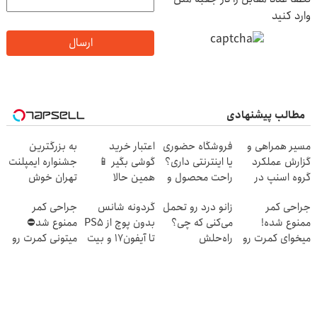
وارد کنید
ارسال
مطالب پیشنهادی
مسیر همراهی و
فروشگاه حضوری
اعتبار خرید
به بزرگترین
گزارش عملکرد
یا اینترنتی داری؟
گوشی بگیر 📱
جشنواره ایمپلنت
گروه اسنپ در
راحت محصول و
همین حالا
تهران خوش
۱۴۰۴
خدماتت رو
درخواست اعتبار
اومدید! | فقط
جراحی کمر
زانو درد رو تحمل
گردونه شانس
جراحی کمر
بفروش
بده 🎯
۲۵ میلیون !
ممنوع شده!
می‌کنی که چی؟
بدون پوچ از PS5
ممنوع شد⛔
میخوای کمرت رو
راه‌حلش
تا آیفون17 و بیت
میتونی کمرت رو
در منزل درمان
همین‌جاست!
کوین 🔥
در منزل درمان
کنی؟
کنی! 👈🏻
((پرسش‌نامه))
پرسش‌نامه