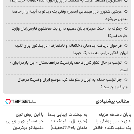
آشکارترین اعتراف آمریکا به شکست در برابر ایران؛ ایده خلاقانه خریداریم!
مجتبی شکوری در راهپیمایی اربعین؛ وقتی یک ویدئو به آیینه‌ای از جامعه
تبدیل می‌شود
چگونه به «جنگ هرمز» پایان دهیم؛ به روایت سخنگوی فارسی‌زبان وزارت
خارجه آمریکا
فراخوان دریافت ایده‌های «خلاقانه و نامتعارف» در پنتاگون برای تنبیه
ایران؛ کفگیر ترامپ به ته دیگ خورد!
ترامپ در حال تکرار کارزار فاجعه‌بار آمریکا در افغانستان - این بار در ایران -
است
چرا ترامپ حمله به ایران را متوقف کرد؛ موضع ایران و آمریکا در قبال
«توافق» چیست؟
مطالب پیشنهادی
پایان دغدغه هزینه
به لبخندت زیبایی بده!
با این روش توی
های دندان پزشکی با
(خرید ژل سفیدکننده
خونه،سفیدی و زیبایی
پک سفید کننده خانگی
دندان با40%تخفیف)
دندوناتو برگردون