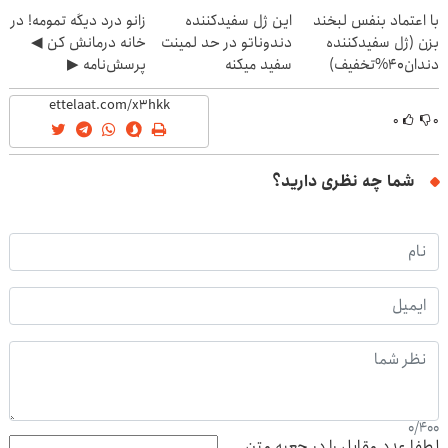
(40%off)
با اعتماد بنفس لبخند
این ژل سفیدکننده
زانو درد دیگه تمومه! در
بزن (ژل سفیدکننده
دندوناتو در حد لمینت
خانه درمانش کن ◀
دندان40%تخفیف)
سفید میکنه
پرسش‌نامه ▶
(40%تخفیف)
۰
۰
شما چه نظری دارید؟
0
/
400
لطفا عدد مقابل را در جعبه متن