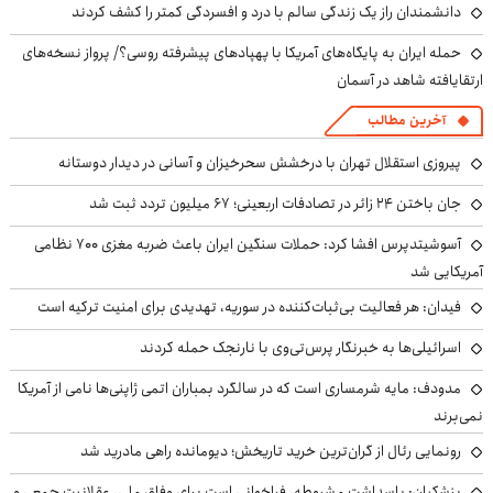
دانشمندان راز یک زندگی سالم با درد و افسردگی کمتر را کشف کردند
حمله ایران به پایگاه‌های آمریکا با پهپادهای پیشرفته روسی؟/ پرواز نسخه‌های
ارتقایافته شاهد در آسمان
آخرین مطالب
پیروزی استقلال تهران با درخشش سحرخیزان و آسانی در دیدار دوستانه
جان باختن ۲۴ زائر در تصادفات اربعینی؛ ۶۷ میلیون تردد ثبت شد
آسوشیتدپرس افشا کرد: حملات سنگین ایران باعث ضربه مغزی ۷۰۰ نظامی
آمریکایی شد
فیدان: هر فعالیت بی‌ثبات‌کننده در سوریه، تهدیدی برای امنیت ترکیه است
اسرائیلی‌ها به خبرنگار پرس‌تی‌وی با نارنجک حمله کردند
مدودف: مایه شرمساری است که در سالگرد بمباران اتمی ژاپنی‌ها نامی از آمریکا
نمی‌برند
رونمایی رئال از گران‌ترین خرید تاریخش؛ دیومانده راهی مادرید شد
پزشکیان: پاسداشت مشروطه، فراخوانی است برای وفاق ملی، عقلانیت جمعی و