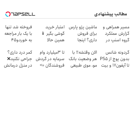
مطالب پیشنهادی
مسیر همراهی و
ماشین پژو پارس
اعتبار خرید
فروخته شد تنها
گزارش عملکرد
برای فروش
گوشی بگیر 📱
با یک بار مراجعه
گروه اسنپ در
داری؟ اینجا
همین حالا
به خوردو45
۱۴۰۴
سریع بفروشش
درخواست اعتبار
گردونه شانس
الان وقتشه‼️ با
تا 3میلیارد وام
کمر درد داری؟
بده 🎯
بدون پوچ از PS5
هر وضعیت بانک
سرمایه در گردش
جراحی نکنید❌
تا آیفون17 و بیت
مو، موی طبیعی
فروشندگان =>
در منزل درمانش
کوین 🔥
بکار!
فروشگاهت رو
کن
ثبت کن
(◂پرسش‌نامه)