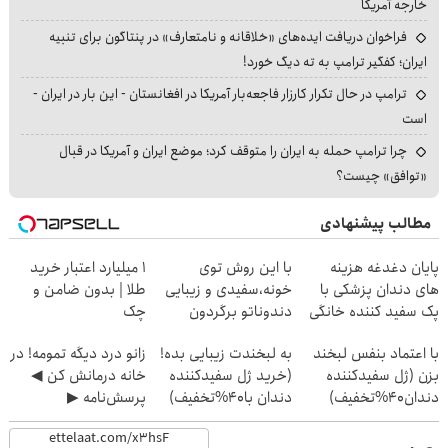
خارجه آمریکا
فراخوان دریافت ایده‌های «خلاقانه و نامتعارف» در پنتاگون برای تنبیه
ایران؛ کفگیر ترامپ به ته دیگ خورد!
ترامپ در حال تکرار کارزار فاجعه‌بار آمریکا در افغانستان - این بار در ایران -
است
چرا ترامپ حمله به ایران را متوقف کرد؛ موضع ایران و آمریکا در قبال
«توافق» چیست؟
مطالب پیشنهادی
پایان دغدغه هزینه
با این روش توی
۱ میلیارد اعتبار خرید
های دندان پزشکی با
خونه،سفیدی و زیبایی
طلا | بدون ضامن و
پک سفید کننده خانگی
دندوناتو برگردون
چک
(40%off)
با اعتماد بنفس لبخند
به لبخندت زیبایی بده!
زانو درد دیگه تمومه! در
بزن (ژل سفیدکننده
(خرید ژل سفیدکننده
خانه درمانش کن ◀
دندان40%تخفیف)
دندان با40%تخفیف)
پرسش‌نامه ▶