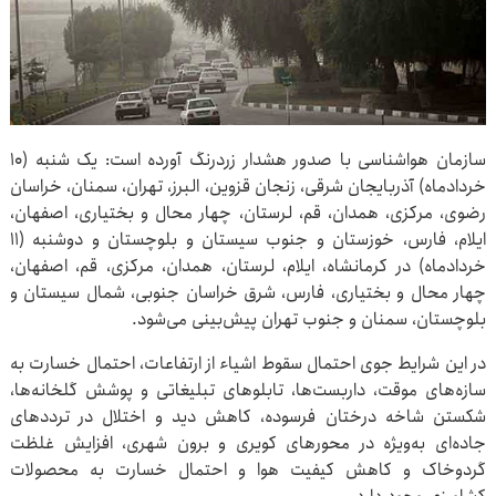
سازمان هواشناسی با صدور هشدار زردرنگ آورده است: یک شنبه (۱۰
خردادماه) آذربایجان شرقی، زنجان قزوین، البرز، تهران، سمنان، خراسان
رضوی، مرکزی، همدان، قم، لرستان، چهار محال و بختیاری، اصفهان،
ایلام، فارس، خوزستان و جنوب سیستان و بلوچستان و دوشنبه (۱۱
خردادماه) در کرمانشاه، ایلام، لرستان، همدان، مرکزی، قم، اصفهان،
چهار محال و بختیاری، فارس، شرق خراسان جنوبی، شمال سیستان و
بلوچستان، سمنان و جنوب تهران پیش‌بینی می‌شود.
در این شرایط جوی احتمال سقوط اشیاء از ارتفاعات، احتمال خسارت به
سازه‌های موقت، داربست‌ها، تابلوهای تبلیغاتی و پوشش گلخانه‌ها،
شکستن شاخه درختان فرسوده، کاهش دید و اختلال در ترددهای
جاده‌ای به‌ویژه در محورهای کویری و برون شهری، افزایش غلظت
گردوخاک و کاهش کیفیت هوا و احتمال خسارت به محصولات