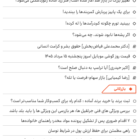
تغییر بزرگ در بازار طلا آغاز شده است/ فلز زرد آماده رکوردشکنی می‌شود؟
برای یک پاییز پربارش کمربندها را ببندید!
ببینید تورم چگونه کم‌درآمدها را له کرده!
اگر پشه‌ها نابود شوند، چه می‌شود؟
[دکتر محمدعلی فیاض‌بخش] حقوق بشر و کرامت انسانی
قیمت روز گوشی موبایل امروز پنجشنبه ۱۵ مرداد ۱۴۰۵
[اکبر حیدری] آیا ترامپ به دنبال صلح است؟
[رضا کیمیایی] بازار سهام؛ فرصت یا تله؟
بازرگانی
ثبت برند یا خرید برند آماده : کدام راه برای کسب‌وکار شما مناسب‌تر است؟
بررسی ویژگی های فنی جرثقیل ها: هر بازرسی این ویژگی ها را باید بلد باشد
۷ اقدام ضروری پس از تشکیل پرونده مواد مخدر؛ راهنمای خانواده‌ها
راهی مطمئن برای حفظ ارزش پول در شرایط نوسان