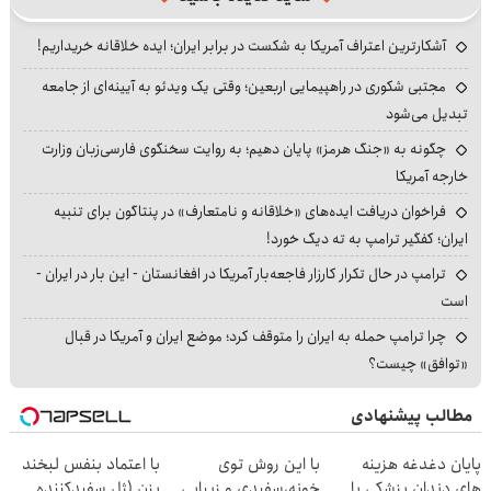
آشکارترین اعتراف آمریکا به شکست در برابر ایران؛ ایده خلاقانه خریداریم!
مجتبی شکوری در راهپیمایی اربعین؛ وقتی یک ویدئو به آیینه‌ای از جامعه
تبدیل می‌شود
چگونه به «جنگ هرمز» پایان دهیم؛ به روایت سخنگوی فارسی‌زبان وزارت
خارجه آمریکا
فراخوان دریافت ایده‌های «خلاقانه و نامتعارف» در پنتاگون برای تنبیه
ایران؛ کفگیر ترامپ به ته دیگ خورد!
ترامپ در حال تکرار کارزار فاجعه‌بار آمریکا در افغانستان - این بار در ایران -
است
چرا ترامپ حمله به ایران را متوقف کرد؛ موضع ایران و آمریکا در قبال
«توافق» چیست؟
مطالب پیشنهادی
پایان دغدغه هزینه
با این روش توی
با اعتماد بنفس لبخند
های دندان پزشکی با
خونه،سفیدی و زیبایی
بزن (ژل سفیدکننده