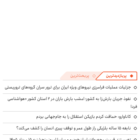
پربازدیدترین
پربحث‌ترین
جزئیات عملیات فرامرزی نیروهای ویژه ایران برای ترور سران گروه‌های تروریستی
نفوذ جریان بارش‌زا به کشور؛ امشب بارش باران در ۲ استان کشور +هواشناسی
فردا
کاناوارو: حماقت کردم بازیکن استقلال را به جام‌جهانی بردم
نابغه ۱۵ ساله بلژیکی راز طول عمر و توقف پیری انسان را کشف می‌کند؟
تغییر تند قیمت محصولات ایران‌خودرو و سایپا امروز پنجشنبه ۱۵ مرداد ۱۴۰۵