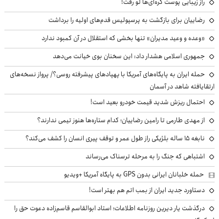
راز زیبایی پوست کره‌ای‌ها لو رفت!
رضاییان برای بازگشت به پرسپولیس قدم‌های اولیه را برداشت
«وعده و وعید مدیران» تنها بخشی که استقلال در آن کمبود ندارد
جمهوری اسلامی هشدار داد: این سخنان بوی خیانت می‌دهد
حمله ایران به پایگاه‌های آمریکا با پهپادهای پیشرفته روسی؟/ پرواز نسخه‌های
ارتقایافته شاهد در آسمان
احتمال ریزش شدید قیمت خودرو بعید است!
از مهدی طارمی تا رامین رضاییان؛ کدام ستاره‌ها هنوز تیمی ندارند؟
نابغه ۱۵ ساله بلژیکی راز طول عمر و توقف پیری انسان را کشف می‌کند؟
اشتباهی که جنگ را به مرحله ترسناک می‌رساند
حمله خلبانان ایرانی بدون GPS به پایگاه آمریکا +ویدیو
دستاورد جدید ایران از بمب اتم هم بهتر است!
درگذشت یار دیرین روزنامه اطلاعات؛ استاد ابوالقاسم قاسم‌زاده دعوت حق را