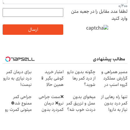
0
/
400
لطفا عدد مقابل را در جعبه متن
وارد کنید
ارسال
مطالب پیشنهادی
مسیر همراهی و
چگونه بدون دارو
اعتبار خرید
برای درمان کمر
گزارش عملکرد
از درد کمر رها
گوشی بگیر 📱
درد نیازی به دارو
گروه اسنپ در
شوید؟
همین حالا
نیست!
۱۴۰۴
(◂پرسش‌نامه رو
درخواست اعتبار
(◂پرسش‌نامه رو
تنها راه رهایی از
میخوای بدون
❌سمت جراحی
جراحی کمر
پرکن)
بده 🎯
پر کن)
کمر درد بدون
عمل و تزریق کمر
نرو❌ درمان
ممنوع شد⛔
نیاز به دارو!
دردت خوب شه؟
کمردرد بدون
میتونی کمرت رو
(◂پرسش‌نامه)
◂پرسش‌نامه رو
قرص و دارو
در منزل درمان
پرکن
کنی! 👈🏻
پرسش‌نامه