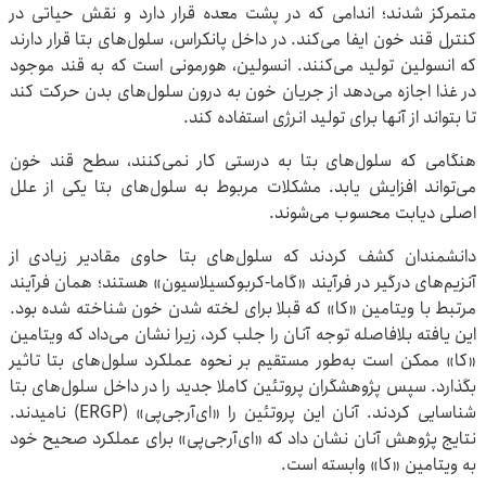
متمرکز شدند؛ اندامی که در پشت معده قرار دارد و نقش حیاتی در
کنترل قند خون ایفا می‌کند. در داخل پانکراس، سلول‌های بتا قرار دارند
که انسولین تولید می‌کنند. انسولین، هورمونی است که به قند موجود
در غذا اجازه می‌دهد از جریان خون به درون سلول‌های بدن حرکت کند
تا بتواند از آنها برای تولید انرژی استفاده کند.
هنگامی که سلول‌های بتا به درستی کار نمی‌کنند، سطح قند خون
می‌تواند افزایش یابد. مشکلات مربوط به سلول‌های بتا یکی از علل
اصلی دیابت محسوب می‌شوند.
دانشمندان کشف کردند که سلول‌های بتا حاوی مقادیر زیادی از
آنزیم‌های درگیر در فرآیند «گاما-کربوکسیلاسیون» هستند؛ همان فرآیند
مرتبط با ویتامین «کا» که قبلا برای لخته شدن خون شناخته شده بود.
این یافته بلافاصله توجه آنان را جلب کرد، زیرا نشان می‌داد که ویتامین
«کا» ممکن است به‌طور مستقیم بر نحوه عملکرد سلول‌های بتا تاثیر
بگذارد. سپس پژوهشگران پروتئین کاملا جدید را در داخل سلول‌های بتا
شناسایی کردند. آنان این پروتئین را «ای‌آرجی‌پی» (ERGP) نامیدند.
نتایج پژوهش آنان نشان داد که «ای‌آرجی‌پی» برای عملکرد صحیح خود
به ویتامین «کا» وابسته است.