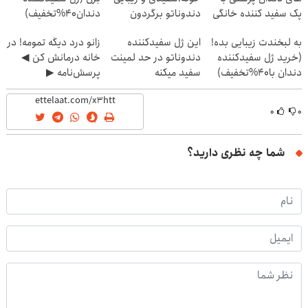
پک سفید کننده خانگی
دندوناتو برگردون
دندان40%تخفیف)
(40%off)
به لبخندت زیبایی بده!
این ژل سفیدکننده
زانو درد دیگه تمومه! در
(خرید ژل سفیدکننده
دندوناتو در حد لمینت
خانه درمانش کن ◀
دندان با40%تخفیف)
سفید میکنه
پرسش‌نامه ▶
(40%تخفیف)
۰
۰
شما چه نظری دارید؟