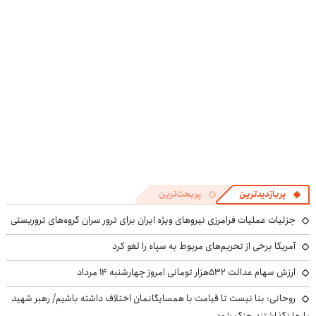
کن
رایگان+پرداخت
اقساطی😍
پربازدیدترین
پربحث‌ترین
جزئیات عملیات فرامرزی نیروهای ویژه ایران برای ترور سران گروه‌های تروریستی
آمریکا برخی از تحریم‌های مربوط به سپاه را لغو کرد
ارزش سهام عدالت ۵۳۲هزار تومانی امروز چهارشنبه ۱۴ مرداد
روحانی: بنا نیست تا قیامت با همسایگانمان اختلاف داشته باشیم/ رهبر شهید