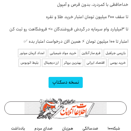
خداحافظی با کمردرد، بدون قرص و آمپول
تا سقف 2۰۰ میلیون تومان اعتبار خرید طلا و نقره
تا 3میلیارد وام سرمایه در گردش فروشندگان => فروشگاهت رو ثبت کن
اعتبار تا ۱۰۰ میلیون تومان ⚡ همین الان درخواست اعتبار بده ✅
بازرسی جرثقیل
فرم ساز آنلاین
خرید مواد شیمیایی
امداد کرمان موتور
خرید یوسی
اقتصاد ایرانی
بهترین بروکر
ارز دیجیتال
بلیط اتوبوس
نسخه دسکتاپ
شبکه۱۰۰
صدسالگی
هم‌زبان
صدای مردم
یادداشت