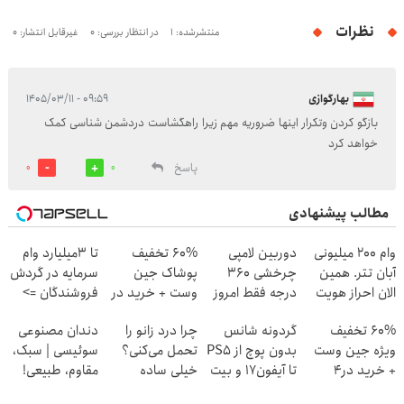
نظرات
منتشرشده: 1
در انتظار بررسی: 0
غیرقابل انتشار: 0
بهارگوازی
۰۹:۵۹ - ۱۴۰۵/۰۳/۱۱
بازگو کردن وتکرار اینها ضروریه مهم زیرا راهگشاست دردشمن شناسی کمک
خواهد کرد
پاسخ
0
0
مطالب پیشنهادی
وام 200 میلیونی
دوربین لامپی
60% تخفیف
تا 3میلیارد وام
آبان تتر. همین
چرخشی 360
پوشاک جین
سرمایه در گردش
الان احراز هویت
درجه فقط امروز
وست + خرید در
فروشندگان =>
کن!
حراج شد🔥
4 قسط
فروشگاهت رو
60% تخفیف
گردونه شانس
چرا درد زانو را
دندان مصنوعی
پرداخت درب
ثبت کن
ویژه جین وست
بدون پوچ از PS5
تحمل می‌کنی؟
سوئیسی | سبک،
منزل
+ خرید در4
تا آیفون17 و بیت
خیلی ساده
مقاوم، طبیعی!
قسطه
کوین 🔥
درمنزل درمانش
ویزیت