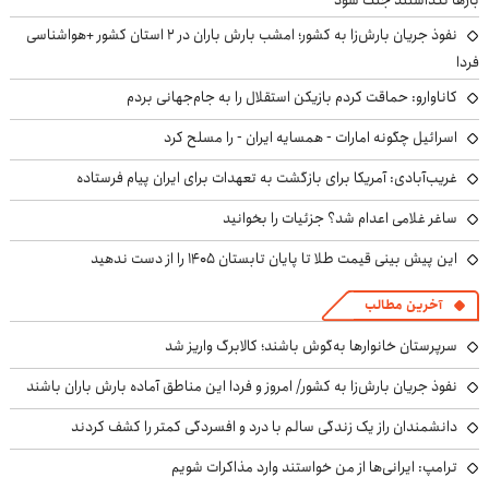
بارها نگذاشتند جنگ شود
نفوذ جریان بارش‌زا به کشور؛ امشب بارش باران در ۲ استان کشور +هواشناسی
فردا
کاناوارو: حماقت کردم بازیکن استقلال را به جام‌جهانی بردم
اسرائیل چگونه امارات - همسایه ایران - را مسلح کرد
غریب‌آبادی: آمریکا برای بازگشت به تعهدات برای ایران پیام فرستاده
ساغر غلامی اعدام شد؟ جزئیات را بخوانید
این پیش بینی قیمت طلا تا پایان تابستان ۱۴۰۵ را از دست ندهید
آخرین مطالب
سرپرستان خانوارها به‌گوش باشند؛ کالابرگ واریز شد
نفوذ جریان بارش‌زا به کشور/ امروز و فردا این مناطق آماده بارش باران باشند
دانشمندان راز یک زندگی سالم با درد و افسردگی کمتر را کشف کردند
ترامپ: ایرانی‌ها از من خواستند وارد مذاکرات شویم