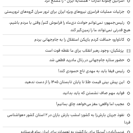
اسرائیل چگونه امارات - همسایه ایران - را مسلح کرد
جزئیات عملیات فرامرزی نیروهای ویژه ایران برای ترور سران گروه‌های تروریستی
رئیس‌جمهور: نمی‌توانم حوادث دی‌ماه را فراموش کنم/ وقتی با مردم باشیم،
هیچ قدرتی نمی‌تواند ما را زمین‌گیر کند
کاناوارو: حماقت کردم بازیکن استقلال را به جام‌جهانی بردم
پزشکیان: وجود رهبر انقلاب برای ما نقطه قوت است
حضور ستاره جام‌جهانی در رئال مادرید قطعی شد
رئیس فیفا باید به مهدی تاج حسودی کند!
این پیش بینی قیمت طلا تا پایان تابستان ۱۴۰۵ را از دست ندهید
فواید مهم صاف نشستن که باید بدانید
عجیب اما واقعی؛ مغز می‌خواهد چاق بمانیم!
نفوذ جریان بارش‌زا به کشور؛ امشب بارش باران در ۲ استان کشور +هواشناسی
فردا
غریب‌آبادی: آمریکا برای بازگشت به تعهدات برای ایران پیام فرستاده