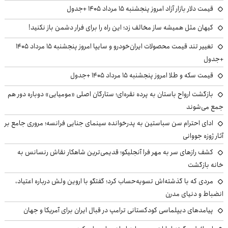
قیمت دلار بازار آزاد امروز پنجشنبه ۱۵ مرداد ۱۴۰۵ +جدول
کیهان مثل همیشه ساز مخالف زد؛ این راه را برای فرار دشمن باز نکنید!
تغییر تند قیمت محصولات ایران‌خودرو و سایپا امروز پنجشنبه ۱۵ مرداد ۱۴۰۵
+جدول
قیمت سکه و طلا امروز پنجشنبه ۱۵ مرداد ۱۴۰۵ +جدول
بازگشت ارواح باستان به پرده نقره‌ای؛ ستارگان اصلی «مومیایی» دوباره دور هم
جمع می‌شوند
ادای احترام سن سباستین به پدرخوانده سینمای جنایی فرانسه؛ مروری جامع بر
آثار ژوزه جووانی
کشف رازهای سر به مهر فرا آنجلیکو؛ قدیمی‌ترین شاهکار نقاش رنسانس به
خانه بازگشت
مردی که با گذشته‌اش تسویه‌حساب کرد؛ گفتگو با اروین ولش درباره اعتیاد،
انضباط و دنیای مدرن
پیامدهای دیپلماسی کودکستانی ترامپ در قبال ایران برای آمریکا و جهان