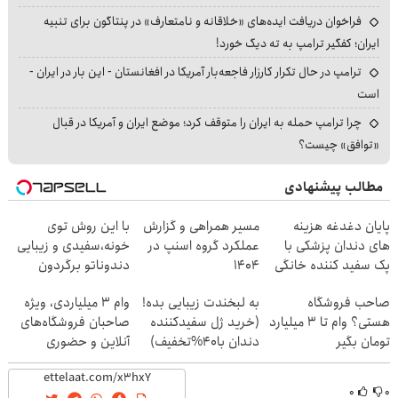
فراخوان دریافت ایده‌های «خلاقانه و نامتعارف» در پنتاگون برای تنبیه
ایران؛ کفگیر ترامپ به ته دیگ خورد!
ترامپ در حال تکرار کارزار فاجعه‌بار آمریکا در افغانستان - این بار در ایران -
است
چرا ترامپ حمله به ایران را متوقف کرد؛ موضع ایران و آمریکا در قبال
«توافق» چیست؟
مطالب پیشنهادی
پایان دغدغه هزینه
مسیر همراهی و گزارش
با این روش توی
های دندان پزشکی با
عملکرد گروه اسنپ در
خونه،سفیدی و زیبایی
پک سفید کننده خانگی
۱۴۰۴
دندوناتو برگردون
(40%off)
صاحب فروشگاه
به لبخندت زیبایی بده!
وام ۳ میلیاردی، ویژه
هستی؟ وام تا ۳ میلیارد
(خرید ژل سفیدکننده
صاحبان فروشگاه‌های
تومان بگیر
دندان با40%تخفیف)
آنلاین و حضوری
۰
۰