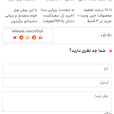
ایران شد
تا 70 درصد تخفیف
به لبخندت زیبایی بده!
با این روش توی
محصولات جین وست +
(خرید ژل سفیدکننده
خونه،سفیدی و زیبایی
خرید در 4 قسط
دندان با40%تخفیف)
دندوناتو برگردون
(40%off)
۰
۱
شما چه نظری دارید؟
0
/
400