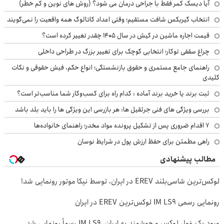
آیا دیسک کمر فقط با جراحی درمان می شود؟ (روش های نوین و کم خطر)
انتخاب گیربکس شافت مستقیم؛ وقتی اعداد کاتالوگ همه واقعیت را نمی‌گویند
قیمت اجاره ماشین در کیش در سال ۱۴۰۵ چقدر تغییر کرده است؟
چراغ سقفی توکار؛ انتخابی کوچک برای تغییر بزرگ در طراحی داخلی
راهنمای جامع مستمری و حقوق بازنشستگی؛ انواع حکم، فیش حقوقی و نکات
کلیدی
ثبت برند یا خرید برند آماده : کدام راه برای کسب‌وکار شما مناسب‌تر است؟
بررسی ویژگی های فنی جرثقیل ها: هر بازرسی این ویژگی ها را باید بلد باشد
۷ اقدام ضروری پس از تشکیل پرونده مواد مخدر؛ راهنمای خانواده‌ها
راهی مطمئن برای حفظ ارزش پول در شرایط نوسان
مطالب پیشنهادی
لوکس‌ترین شاسی‌بلند EREV در ایران، توسط نیکا موتور رونمایی شد!
رونمایی رسمی IM LS9 لوکس‌ترین EREV در ایران
ورود یک غول لوکس و هوشمند به ایران، IM LS9 رسماً رونمایی شد