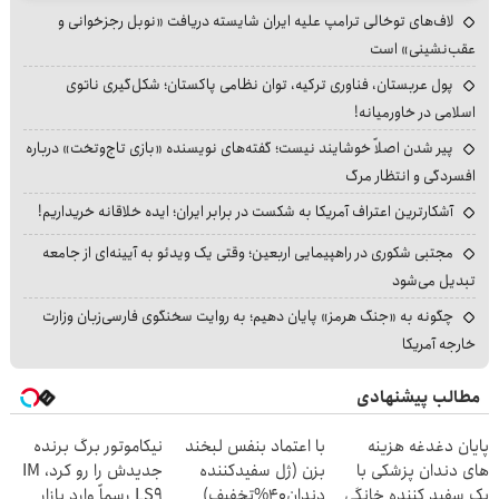
لاف‌های توخالی ترامپ علیه ایران شایسته دریافت «نوبل رجزخوانی و
عقب‌نشینی» است
پول عربستان، فناوری ترکیه، توان نظامی پاکستان؛ شکل‌گیری ناتوی
اسلامی در خاورمیانه!
پیر شدن اصلاً خوشایند نیست؛ گفته‌های نویسنده «بازی تاج‌وتخت» درباره
افسردگی و انتظار مرگ
آشکارترین اعتراف آمریکا به شکست در برابر ایران؛ ایده خلاقانه خریداریم!
مجتبی شکوری در راهپیمایی اربعین؛ وقتی یک ویدئو به آیینه‌ای از جامعه
تبدیل می‌شود
چگونه به «جنگ هرمز» پایان دهیم؛ به روایت سخنگوی فارسی‌زبان وزارت
خارجه آمریکا
مطالب پیشنهادی
پایان دغدغه هزینه
با اعتماد بنفس لبخند
نیکاموتور برگ برنده
های دندان پزشکی با
بزن (ژل سفیدکننده
جدیدش را رو کرد، IM
پک سفید کننده خانگی
دندان40%تخفیف)
LS9 رسماً وارد بازار