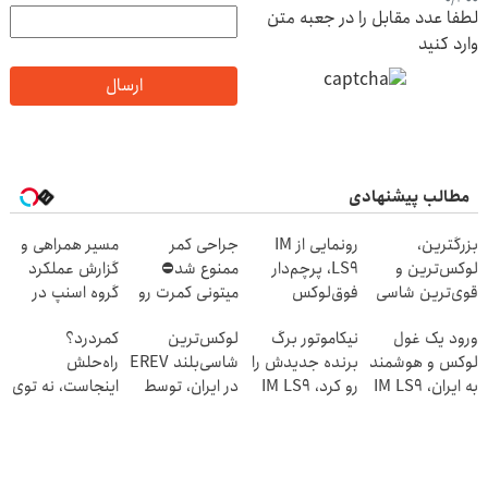
لطفا عدد مقابل را در جعبه متن
وارد کنید
ارسال
مطالب پیشنهادی
بزرگترین،
رونمایی از IM
جراحی کمر
مسیر همراهی و
لوکس‌ترین و
LS9، پرچم‌دار
ممنوع شد⛔
گزارش عملکرد
قوی‌ترین شاسی
فوق‌لوکس
میتونی کمرت رو
گروه اسنپ در
بلند EREV در در
EREV وارد بازار
در منزل درمان
۱۴۰۴
ورود یک غول
نیکاموتور برگ
لوکس‌ترین
کمردرد؟
ایران رونمایی شد
ایران شد
کنی! 👈🏻
لوکس و هوشمند
برنده جدیدش را
شاسی‌بلند EREV
راه‌حلش
پرسش‌نامه
به ایران، IM LS9
رو کرد، IM LS9
در ایران، توسط
اینجاست، نه توی
رسماً رونمایی
رسماً وارد بازار
نیکا موتور
داروخونه
شد
ایران شد
رونمایی شد!