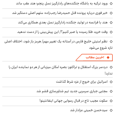
ورود ترکیه به باشگاه جنگنده‌های رادارگریز نسل پنجم؛ هند عقب ماند
خبر فوری درباره پرونده قتل حمیدرضا رجب‌زاده: متهم اصلی دستگیر شد
هند با فرانسه در تولید جنگنده رادارگریز نسل بعدی همکاری می‌کند
وقت خرید طلا رسیده یا صبر کنیم؟/ این پیش‌بینی را از دست ندهید
نظم امنیتی خلیج فارس در آستانه یک تغییر مهم/ هرمز باز شود، اختلاف اصلی
تازه شروع می‌شود
آخرین مطالب
دردسر بزرگ استقلال و تراکتور؛ بصره امکان میزبانی از هر دو نماینده ایران را
ندارد!
اسرائیل برای خروج از غزه شرط گذاشت
مجتبی جباری سرمربی جدید تیم شناورسازی قشم شد
سکوت عجیب تاج در قبال رسوایی جهانی اینفانتینو!
سیدحسن خمینی عزادار شد