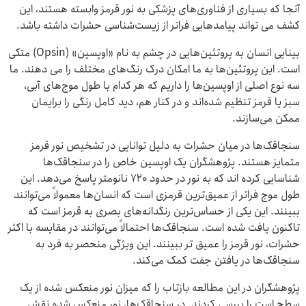
آنجا که بسیاری از فناوری‌های پزشکی به نور قرمز وابسته هستند، این
کشف می ‌تواند پیامدهایی فراتر از زیست‌شناسی حشرات داشته باشد.
بینایی انسان به پروتئین‌هایی در چشم به نام «اوپسین» (Opsin) متکی
است. این پروتئین‌ها به ما امکان درک رنگ‌های مختلف را می ‌دهند. ما
سه نوع اصلی از اوپسین‌ها را داریم که هر کدام با طول موج‌های آبی،
سبز یا قرمز تنظیم شده‌اند و در کنار هم، دید کامل رنگی را برایمان
ممکن می‌سازند.
سنجاقک‌ها در میان حشرات به دلیل توانایی‌ در تشخیص نور قرمز
متمایز هستند. پژوهشگران یک اوپسین خاص را در سنجاقک‌ها
شناسایی کرده اند که به نور در حدود ۷۲۰ نانومتر پاسخ می‌دهد. این
طول موج فراتر از عمیق‌ترین قرمزی است که انسان‌ها معمولاً می‌توانند
ببینند. این یکی از حساس‌ترین رنگدانه‌های بصری به قرمز است که
تاکنون یافت شده است. سنجاقک‌ها احتمالاً می‌توانند در مقایسه با اکثر
حشرات، نور قرمز را عمیق ‌تر ببینند. این ویژگی منحصر به فرد به
سنجاقک‌ها در یافتن جفت کمک می‌کند.
پژوهشگران در این مطالعه بازتاب را که میزان نور منعکس شده از یک
سطح است را بررسی کردند. در سنجاقک‌ها، نور منعکس ‌شده نقش