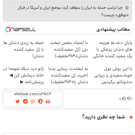
چرا ترامپ حمله به ایران را متوقف کرد؛ موضع ایران و آمریکا در قبال
«توافق» چیست؟
مطالب پیشنهادی
پایان دغدغه هزینه
با اعتماد بنفس لبخند
حمله به زردی دندان ها
های دندان پزشکی با
بزن (ژل سفیدکننده
با ژل سفید کننده
پک سفید کننده خانگی
دندان40%تخفیف)
دندان!
خرید40%تخفیف
با این روش توی
به لبخندت زیبایی بده!
زانو درد دیگه تمومه! در
خونه،سفیدی و زیبایی
(خرید ژل سفیدکننده
خانه درمانش کن ◀
دندوناتو برگردون
دندان با40%تخفیف)
پرسش‌نامه ▶
(40%off)
۰
۱
شما چه نظری دارید؟