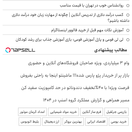
روانشناس خوب در تهران با قیمت مناسب
کسب درآمد دلاری از تدریس آنلاین | چگونه از مهارت زبان خود درآمد دلاری
داشته باشیم؟
آموزش نکات مهم قبل از خرید فالوور اینستاگرام
لی لی فومی و پازل آموزشی فومی؛ بازی آموزشی جذاب برای رشد کودکان
مطالب پیشنهادی
وام ۳ میلیاردی، ویژه صاحبان فروشگاه‌های آنلاین و حضوری
بازار پر از خریدار پژو پارس شده!!! ماشینتو اینجا به راحتی بفروش
فرصت ویژه! با 40٪تخفیف دندوناتو در حد کامپوزیت سفید کن
مسیر همراهی و گزارش عملکرد گروه اسنپ در ۱۴۰۴
بازرسی جرثقیل
فرم ساز آنلاین
خرید مواد شیمیایی
امداد کرمان موتور
خرید یوسی
اقتصاد ایرانی
بهترین بروکر
ارز دیجیتال
بلیط اتوبوس