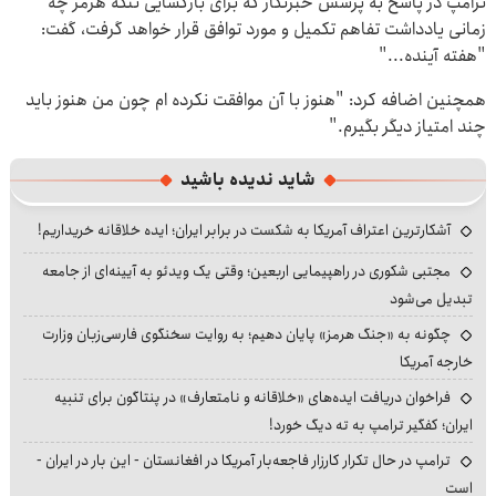
ترامپ در پاسخ به پرسش خبرنگار که برای بازگشایی تنگه هرمز چه
زمانی یادداشت تفاهم تکمیل و مورد توافق قرار خواهد گرفت، گفت:
"هفته آینده..."
همچنین اضافه کرد: "هنوز با آن موافقت نکرده ام چون من هنوز باید
چند امتیاز دیگر بگیرم."
شاید ندیده باشید
آشکارترین اعتراف آمریکا به شکست در برابر ایران؛ ایده خلاقانه خریداریم!
مجتبی شکوری در راهپیمایی اربعین؛ وقتی یک ویدئو به آیینه‌ای از جامعه
تبدیل می‌شود
چگونه به «جنگ هرمز» پایان دهیم؛ به روایت سخنگوی فارسی‌زبان وزارت
خارجه آمریکا
فراخوان دریافت ایده‌های «خلاقانه و نامتعارف» در پنتاگون برای تنبیه
ایران؛ کفگیر ترامپ به ته دیگ خورد!
ترامپ در حال تکرار کارزار فاجعه‌بار آمریکا در افغانستان - این بار در ایران -
است