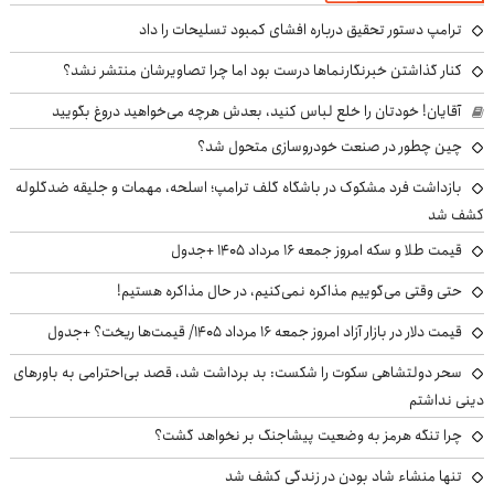
ترامپ دستور تحقیق درباره افشای کمبود تسلیحات را داد
کنار گذاشتن خبرنگارنماها درست بود اما چرا تصاویرشان منتشر نشد؟
آقایان! خودتان را خلع لباس کنید، بعدش هرچه می‌خواهید دروغ بگویید
چین چطور در صنعت خودروسازی متحول شد؟
بازداشت فرد مشکوک در باشگاه گلف ترامپ؛ اسلحه، مهمات و جلیقه ضدگلوله
کشف شد
قیمت طلا و سکه امروز جمعه ۱۶ مرداد ۱۴۰۵ +جدول
حتی وقتی می‌گوییم مذاکره نمی‌کنیم، در حال مذاکره هستیم!
قیمت دلار در بازار آزاد امروز جمعه ۱۶ مرداد ۱۴۰۵/ قیمت‌ها ریخت؟ +جدول
سحر دولتشاهی سکوت را شکست: بد برداشت شد، قصد بی‌احترامی به باورهای
دینی نداشتم
چرا تنگه هرمز به وضعیت پیشاجنگ بر نخواهد گشت؟
تنها منشاء شاد بودن در زندگی کشف شد