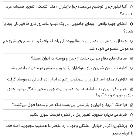
آنیا تیلور-جوی توضیح می‌دهد: چرا بازیگران «متد اکتینگ» تقریباً همیشه مرد
هستند؟
افشای چهره واقعی «بودای جادویی» در یک فیلم؛ ماساژور نازی‌ها قهرمان بود یا
شیاد؟
جنجال تازه هوش مصنوعی در هالیوود؛ الی راث اعتراف کرد: «بستنی‌فروش» هم
به هوش مصنوعی آلوده شد
سامانه‌های دفاع هوایی جدید از چین و روسیه به ایران رسید؟
ادامه تابستان شیرین برای هواداران رئال؛ وینیسیوس در مادرید ماندنی شد
تلاش ناموفق اسرائیل برای سرنگونی رژیم در ایران، دو قربانی در موساد گرفت
خیبرشکن ایران به سامانه هدایت ضدپارازیت چینی مجهز شد؟/ تهدید جدی
برای پاتریوت و تاد آمریکا
آیا جنگ آمریکا و ایران و باز شدن بن‌بست تنگه هرمز ماه‌ها طول می‌کشد؟
ضرغامی درباره ضرورت تغییر ریل در کشور: فرصت سوزی نکنیم
پزشکیان: اگر در خیابان مشکلی وجود دارد مقصر ما هستیم؛ مجبوریم اصلاحات
را انجام دهیم