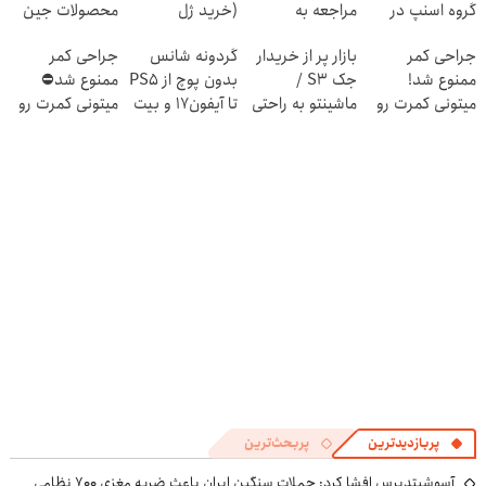
گروه اسنپ در
مراجعه به
(خرید ژل
محصولات جین
۱۴۰۴
خودرو45
سفیدکننده
وست + خرید در
جراحی کمر
بازار پر از خریدار
گردونه شانس
جراحی کمر
دندان
4 قسط
ممنوع شد!
جک S3 /
بدون پوچ از PS5
ممنوع شد⛔
با40%تخفیف)
میتونی کمرت رو
ماشینتو به راحتی
تا آیفون17 و بیت
میتونی کمرت رو
در منزل درمان
بفروش
کوین 🔥
در منزل درمان
کنی!
کنی! 👈🏻
((پرسش‌نامه))
پرسش‌نامه
پربازدیدترین
پربحث‌ترین
آسوشیتدپرس افشا کرد: حملات سنگین ایران باعث ضربه مغزی ۷۰۰ نظامی