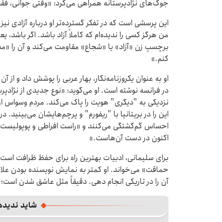
جوک‌های نژادپرستانه همراهی می‌کرد: «وقتی جوانی، فق
این پرسشی است که در تفکر گسترده‌تر او درباره آزادی ن
من هرگز کسی را ندیده‌ام که کاملاً آزاد باشد. اگر باشد، ی
برچسبِ زن «آزاد» یا «شجاع» مقاومت می‌کند و آن را «
کنم.»
او به عنوان یکروزنامه‌نگار، بهار عربی را پوشش داد و از آ
در فرانسه نوشته است. او می‌گوید: «نوع جدیدی از نژادپرس
نزدیکی به "دیگری" هویت را پاک می‌کند. مردم وسواس از
این را در بریتانیا با "ریفورم" و پرچم‌هایشان می‌بینید. 
احساس گم‌گشتگی می‌کنند و «راست افراطی و پوپولیست‌ه
اکنون در دست آن‌هاست.»
برای سلیمانی، ادبیات بهترین راه برای حفظ ظرافت است 
حماقت» می‌خواند. او کمتر به نمایش نویسنده بودن علاقه
آن را در تاریکی انجام دهی. دقیقاً مثل عاشق‌ شدن است؛
شاید ندیده