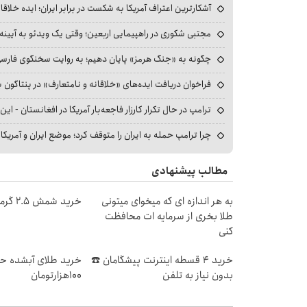
آشکارترین اعتراف آمریکا به شکست در برابر ایران؛ ایده خلاقا
مجتبی شکوری در راهپیمایی اربعین؛ وقتی یک ویدئو به آیینه‌
چگونه به «جنگ هرمز» پایان دهیم؛ به روایت سخنگوی فارسی‌ز
فراخوان دریافت ایده‌های «خلاقانه و نامتعارف» در پنتاگون بر
ترامپ در حال تکرار کارزار فاجعه‌بار آمریکا در افغانستان - این 
چرا ترامپ حمله به ایران را متوقف کرد؛ موضع ایران و آمریک
مطالب پیشنهادی
به هر اندازه ای که میخوای میتونی
خرید شمش 2.5 گرمی از طلاسی 😍
طلا بخری از سرمایه ات محافظت
کنی
خرید 4 قسطه اینترنت پیشگامان ☎️
خرید طلای آبشده حت
بدون نیاز به تلفن
۱۰۰هزارتومان