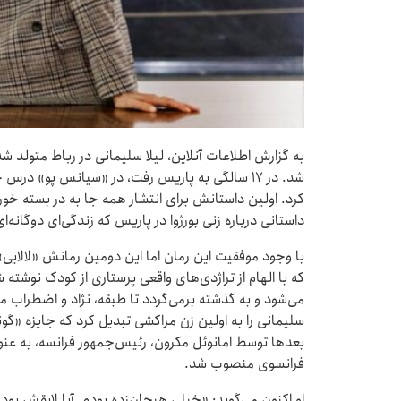
به گزارش اطلاعات آنلاین، لیلا سلیمانی در رباط متولد ش
شد. در ۱۷ سالگی به پاریس رفت، در «سیانس پو» درس
کرد. اولین داستانش برای انتشار همه جا به در بسته خور
داستانی درباره زنی بورژوا در پاریس که زندگی‌ای دوگانه‌ا
با وجود موفقیت این رمان اما این دومین رمانش «لالایی» ب
که با الهام از تراژدی‌های واقعی پرستاری از کودک نوشته 
سلیمانی را به اولین زن مراکشی تبدیل کرد که جایزه «گونک
بعدها توسط امانوئل مکرون، رئیس‌جمهور فرانسه، به عن
فرانسوی منصوب شد.
او اکنون می‌گوید: «خیلی هیجان‌زده بودم. آیا لایقش بودم؟