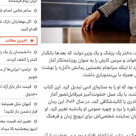
ایران پیام فرستاده
ساغر غلامی اعدام شد
اگر موهایتان نازک ش
اقدام کنید
آخرین مطالب
دانشمندان راز یک زن
د، دختر یک پزشک و یک وزیرِ دولت که بعدها بانکدار
کمتر را کشف کردند
 خواند و سپس کارش را به عنوان روزنامه‌نگار آغاز
د تا اینکه سرانجام نخستین رمانش «آدل» را نوشت؛
ترامپ: ایرانی‌ها از 
ی همراه با بی‌بندوباری داشت.
شویم
ود که او را به ستاره‌ای ادبی تبدیل کرد. این کتاب
شده، با یک عمل خشونت‌آمیز غیرقابل‌تصور آغاز
+جدول
می‌شود و به گذشته برمی‌گردد تا طبقه، نژاد و اضطراب مادری را کالبدشکافی کند. در سال ۲۰۱۶، این رمان
کیهان مثل همیشه ساز
ور» را برد و چهره عمومی او یک‌شبه تغییر کرد. او
فرار دشمن باز نکنید!
وان نماینده شخصی‌اش برای ترویج زبان و فرهنگ
تغییر تند قیمت محصو
امروز پنجشنبه ۱۵ مرداد ۱۴۰۵ +جدول
 نمی‌دانم. اما اتفاق افتاده بود و می‌خواستم از آن