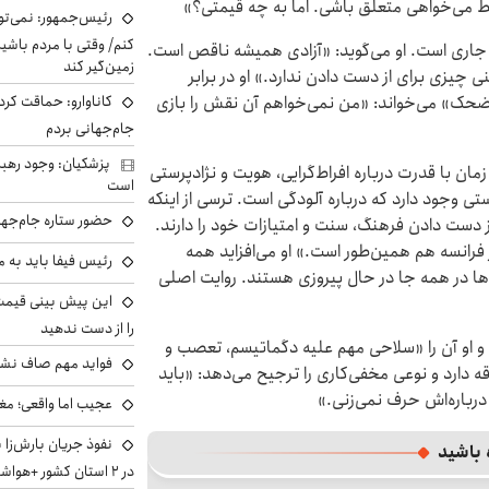
ط می‌خواهی متعلق باشی. اما به چه قیمتی؟»
رئیس‌جمهور: نمی‌تو
کنم/ وقتی با مردم باشیم
یز جاری است. او می‌گوید: «آزادی همیشه ناقص است.
زمین‌گیر کند
عنی چیزی برای از دست دادن ندارد.» او در برابر
مضحک» می‌خواند: «من نمی‌خواهم آن نقش را بازی
کاناوارو: حماقت کردم
جام‌جهانی بردم
پزشکیان: وجود رهبر
ن زمان با قدرت درباره افراط‌گرایی، هویت و نژادپرستی
است
تی وجود دارد که درباره آلودگی است. ترسی از اینکه
حضور ستاره جام‌جها
 دست دادن فرهنگ، سنت و امتیازات خود را دارند.
در فرانسه هم همین‌طور است.» او می‌افزاید همه
رئیس فیفا باید به 
ا در همه جا در حال پیروزی هستند. روایت اصلی
را از دست ندهید
و او آن را «سلاحی مهم علیه دگماتیسم، تعصب و
فواید مهم صاف نشس
 دارد و نوعی مخفی‌کاری را ترجیح می‌دهد: «باید
 درباره‌اش حرف نمی‌زنی.»
عجیب اما واقعی؛ مغ
نفوذ جریان بارش‌زا 
 باشید
در ۲ استان کشور +هواشناسی فردا