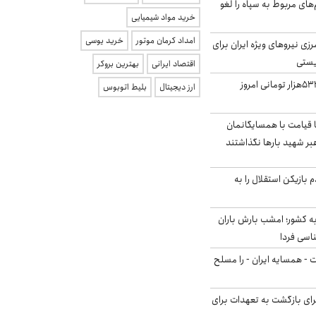
‌های مربوط به سپاه را لغو
خرید مواد شیمیایی
امداد کرمان موتور
خرید یوسی
زی نیروهای ویژه ایران برای
ریستی
اقتصاد ایرانی
بهترین بروکر
ارزش سهام عدالت ۵۳۲هزار تومانی امروز
ارز دیجیتال
بلیط اتوبوس
ا قیامت با همسایگانمان
بر شهید بارها نگذاشتند
 بازیکن استقلال را به
به کشور؛ امشب بارش باران
ت - همسایه ایران - را مسلح
برای بازگشت به تعهدات برای