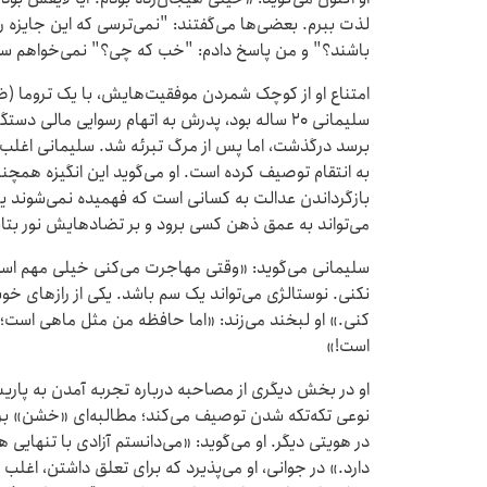
لذت ببرم. بعضی‌ها می‌گفتند: "نمی‌ترسی که این جایزه ر
باشند؟" و من پاسخ دادم: "خب که چی؟" نمی‌خواهم سعی
امتناع او از کوچک شمردن موفقیت‌هایش، با یک تروما (
سلیمانی ۲۰ ساله بود، پدرش به اتهام رسوایی مالی د
برسد درگذشت، اما پس از مرگ تبرئه شد. سلیمانی اغلب ان
به انتقام توصیف کرده است. او می‌گوید این انگیزه همچنان
بازگرداندن عدالت به کسانی است که فهمیده نمی‌شوند ی
می‌تواند به عمق ذهن کسی برود و بر تضادهایش نور بتاب
سلیمانی می‌گوید: «وقتی مهاجرت می‌کنی خیلی مهم است
نکنی. نوستالژی می‌تواند یک سم باشد. یکی از رازهای خو
کنی.» او لبخند می‌زند: «اما حافظه من مثل ماهی است؛ 
است!»
او در بخش دیگری از مصاحبه درباره تجربه آمدن به پاری
نوعی تکه‌تکه شدن توصیف می‌کند؛ مطالبه‌ای «خشن» برا
در هویتی دیگر. او می‌گوید: «می‌دانستم آزادی با تنهایی 
دارد.» در جوانی، او می‌پذیرد که برای تعلق داشتن، اغ