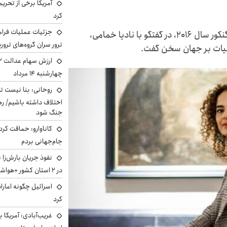
آمریکا برخی از تحریم
کرد
جزئیات عملیات فرامر
لیلا سلیمانی، رمان‌نویس مراکشی و برنده جایزه گنکور سال ۲۰۱۶، در گفتگو با نادیا خمامی،
ترور سران گروه‌های ترو
 ادبیات بر جهان سخن گفت.
چهارشنبه ۱۴ مرداد
روحانی: بنا نیست ت
اختلاف داشته باشیم/ ره
جنگ شود
کاناوارو: حماقت کردم
جام‌جهانی بردم
نفوذ جریان بارش‌زا 
در ۲ استان کشور +هواشناسی فردا
اسرائیل چگونه امارا
کرد
غریب‌آبادی: آمریکا 