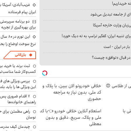
نه خریداریم!
غریب‌آبادی: آمریکا 
ایران پیام فرستاده
ای از جامعه تبدیل می‌شود
دو برنامه سرپرستی 
بان وزارت خارجه آمریکا
برای بهره‌گیری از تجربه
ای تنبیه ایران؛ کفگیر ترامپ به ته دیگ خورد!
این تور
نرخ سوخت اوضاع را بحرا
بار در ایران - است
بازرگانی
ا در قبال «توافق» چیست؟
ثبت برند یا خرید برن
کسب‌وکار شما مناسب‌ت
بررسی ویژگی های فن
خلافی خودروتو الان ببین، با پلاک و
این ویژگی ها را باید بلد
کد ملی، بدون نیاز به مراجعه
۷ اقدام ضروری پس 
حضوری
راهنمای خانواده‌ها
ی با
استعلام آنلاین خلافی خودرو 👈با کد
راهی مطمئن برای ح
ملی و پلاک، سریع، دقیق و بدون
نوسان
معطلی
چیدمان کیف مدرسه؛