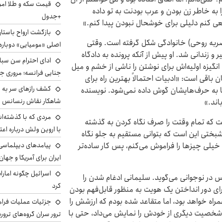
ا به خاطر زن بودن و عرب بودنت به تو داده
+جدول
 کنم دلیلی برای خوشحال نبودن پیدا کنم.»
بازگشت ارواح باستان 
ضربه روحی) خانوادگی شکل گرفته است. وقتی
اصلی «مومیایی» دوباره
ستگیر و زندانی شد. او پیش از آنکه پرونده به دادگاه
ادای احترام سن سبا
گیزه اولیه‌اش برای نوشتن را ناشی از خشم و میل
جنایی فرانسه؛ مروری جام
 باقی است: «ادبیات احتمالاً بهترین راه برای
کشف رازهای سر به مه
ا به حرف‌هایشان گوش داده نمی‌شود. نویسنده
شاهکار نقاش رنسانس ب
اند.»
مردی که با گذشته‌ا
 که تمام وقتت را صرف نگاه کردن به گذشته
با اروین ولش درباره اعت
شبختی این است که بتوانی مستقیم به جلو نگاه
خیلی چیزها را فراموش می‌کنم، پس کار ساده‌تر
پیامدهای دیپلماسی 
ایران برای آمریکا و جهان
اسرائیل چگونه امارا
س در نوجوانی می‌گوید. سلیمانی ادغام شدن را
کرد
ی دور انداختن یک هویت به منظور قابل‌فهم بودن
همراه خواهد بود، اما متقاعد شده بودم که ارزشش را
جزئیات عملیات فرامر
لب شخصیت دیگری از خودش را نمایش می‌داد، حتی با
ترور سران گروه‌های ترو