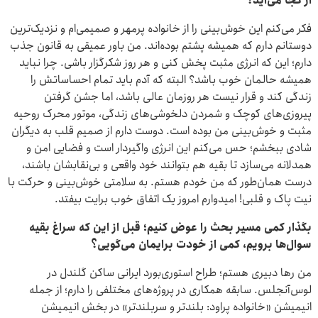
از کجا می‌آید؟
فکر می‌کنم این خوش‌بینی را از خانواده پرمهر و صمیمی‌ام و نزدیک‌ترین
دوستانم دارم که همیشه پشتم بوده‌اند. من باور عمیقی به قانون جذب
دارم؛ این که انرژی مثبت پخش کنی و هر روز شکرگزار باشی. چرا نباید
همیشه حالمان خوب باشد؟ البته که آدم باید تمام احساساتش را
زندگی کند و قرار نیست هر روزمان عالی باشد، اما جشن گرفتن
پیروزی‌های کوچک و شمردن دلخوشی‌های زندگی، موتور محرک روحیه
مثبت و خوش‌بینی من بوده است. دوست دارم از صمیم قلب به دیگران
شادی ببخشم؛ حس می‌کنم این انرژی واگیردار است و فضایی امن و
همدلانه می‌سازد تا بقیه هم بتوانند خود واقعی و بی‌نقابشان باشند،
درست همان‌طور که من خودم هستم. به سلامتی خوش‌بینی و حرکت با
نیت پاک و قلبی! امیدوارم امروز یک اتفاق خوب برایت بیفتد.
بگذار کمی مسیر بحث را عوض کنیم؛ قبل از این که سراغ بقیه
سوال‌ها برویم، کمی از خودت برایمان می‌گویی؟
من رها دبیری هستم؛ طراح استوری‌بورد ایرانی ساکن گلندل در
لوس‌آنجلس. سابقه همکاری در پروژه‌های مختلفی را دارم؛ از جمله
انیمیشن «خانواده پراود: بلندتر و سربلندتر» در بخش انیمیشن