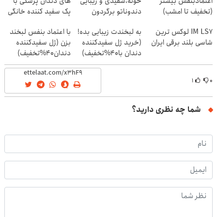
اعتمادبنفس بیشتر
خونه،سفیدی و زیبایی
های دندان پزشکی با
(تخفیف تا امشب)
دندوناتو برگردون
پک سفید کننده خانگی
(40%off)
IM LS7 لوکس ترین
به لبخندت زیبایی بده!
با اعتماد بنفس لبخند
شاسی بلند برقی ایران
(خرید ژل سفیدکننده
بزن (ژل سفیدکننده
دندان با40%تخفیف)
دندان40%تخفیف)
۱
۰
شما چه نظری دارید؟