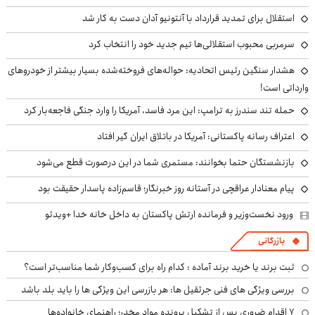
استقلال برای تمدید قرارداد با آنتونیو آدان دست به کار شد
سرمربی محبوب استقلالی‌ها تیم جدید خود را انتخاب کرد
هشدار سنگین رئیس اتحادیه: حواله‌های فروخته‌شده بسیار بیشتر از خودروهای
وارداتی است!
حمله تند سندرز به ترامپ: این مرد فاسد، آمریکا را وارد جنگی فاجعه‌بار کرد
اعتراف رسانه پاکستانی: آمریکا در باتلاق ایران گیر افتاد
بازنشستگان حتما بخوانند: مستمری شما در این درصورت قطع می‌شود
پیام معنادار عراقچی در آستانه روز خبرنگار؛ قاسم‌زاده پاسدار حقیقت بود
ورود نخست‌وزیر و فرمانده ارتش پاکستان به داخل خانه خدا +ویدئو
بازرگانی
ثبت برند یا خرید برند آماده : کدام راه برای کسب‌وکار شما مناسب‌تر است؟
بررسی ویژگی های فنی جرثقیل ها: هر بازرسی این ویژگی ها را باید بلد باشد
۷ اقدام ضروری پس از تشکیل پرونده مواد مخدر؛ راهنمای خانواده‌ها