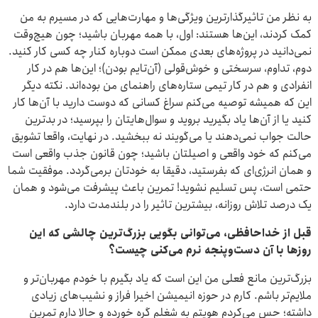
به نظر من تاثیرگذارترین ویژگی‌ها و مهارت‌هایی که در مسیرم به من
کمک کردند، این‌ها هستند: اول، با همه مهربان باشید؛ چون هیچ‌وقت
نمی‌دانید در پروژه‌های بعدی ممکن است دوباره کنار چه کسی کار کنید.
دوم، تداوم، سرسختی و خوش‌قولی (آن‌تایم بودن)؛ این‌ها هم در کار
انفرادی و هم در کار تیمی ستاره‌های راهنمای من بوده‌اند. نکته دیگر
این که همیشه توصیه می‌کنم سراغ کسانی که دوست دارید با آن‌ها کار
کنید یا از آن‌ها یاد بگیرید بروید و سوال‌هایتان را بپرسید؛ در بدترین
حالت جواب نمی‌دهند یا می‌گویند نه ببخشید. در نهایت، واقعا تشویق
می‌کنم که خود واقعی و اصیلتان باشید؛ چون قانون جذب واقعی است
و همان انرژی‌ای که بفرستید، دقیقا به خودتان برمی‌گردد. موفقیت شما
حتمی است، پس تسلیم نشوید! تمرین باعث پیشرفت می‌شود و همان
یک درصد تلاش روزانه، بیشترین تاثیر را در بلندمدت دارد.
قبل از خداحافظی، می‌توانی بگویی بزرگ‌ترین چالشی که این
روزها با آن دست‌وپنجه نرم می‌کنی چیست؟
بزرگ‌ترین مانع فعلی من این است که یاد بگیرم با خودم مهربان‌تر و
ملایم‌تر باشم. کارم در حوزه انیمیشن اخیرا فراز و نشیب‌های زیادی
داشته؛ حس می‌کردم هویتم به شغلم گره خورده و حالا دارم تمرین