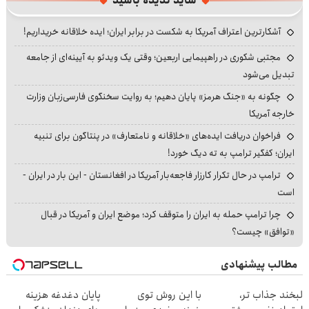
شاید ندیده باشید
آشکارترین اعتراف آمریکا به شکست در برابر ایران؛ ایده خلاقانه خریداریم!
مجتبی شکوری در راهپیمایی اربعین؛ وقتی یک ویدئو به آیینه‌ای از جامعه
تبدیل می‌شود
چگونه به «جنگ هرمز» پایان دهیم؛ به روایت سخنگوی فارسی‌زبان وزارت
خارجه آمریکا
فراخوان دریافت ایده‌های «خلاقانه و نامتعارف» در پنتاگون برای تنبیه
ایران؛ کفگیر ترامپ به ته دیگ خورد!
ترامپ در حال تکرار کارزار فاجعه‌بار آمریکا در افغانستان - این بار در ایران -
است
چرا ترامپ حمله به ایران را متوقف کرد؛ موضع ایران و آمریکا در قبال
«توافق» چیست؟
مطالب پیشنهادی
لبخند جذاب تر،
با این روش توی
پایان دغدغه هزینه