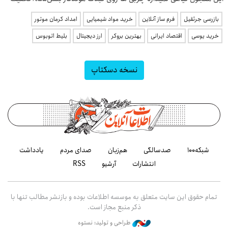
بازرسی جرثقیل
فرم ساز آنلاین
خرید مواد شیمیایی
امداد کرمان موتور
خرید یوسی
اقتصاد ایرانی
بهترین بروکر
ارز دیجیتال
بلیط اتوبوس
نسخه دسکتاپ
شبکه۱۰۰
صدسالگی
هم‌زبان
صدای مردم
یادداشت
انتشارات
آرشیو
RSS
تمام حقوق این سایت متعلق به موسسه اطلاعات بوده و بازنشر مطالب تنها با
ذکر منبع مجاز است.
طراحی و تولید: نستوه