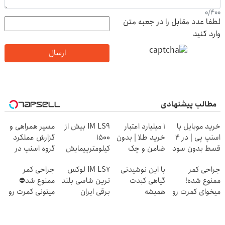
0
/
400
لطفا عدد مقابل را در جعبه متن
وارد کنید
ارسال
مطالب پیشنهادی
خرید موبایل با
۱ میلیارد اعتبار
IM LS9 بیش از
مسیر همراهی و
اسنپ پی | در ۴
خرید طلا | بدون
1500
گزارش عملکرد
قسط بدون سود
ضامن و چک
کیلومترپیمایش
گروه اسنپ در
و کارمزد!
با یکبار شارژ
۱۴۰۴
جراحی کمر
با این نوشیدنی
IM LS7 لوکس
جراحی کمر
ممنوع شده!
گیاهی کبدت
ترین شاسی بلند
ممنوع شد⛔
میخوای کمرت رو
همیشه
برقی ایران
میتونی کمرت رو
در منزل درمان
پرقدرته55%تخفیف
در منزل درمان
کنی؟
کنی! 👈🏻