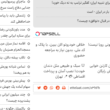
ماجرای پرسپولیس و د
ای تنبیه ایران؛ کفگیر ترامپ به ته دیگ خورد!
جدایی دفاع راست سرخ‌
بار در ایران - است
زلنسکی باید با ریا
ا در قبال «توافق» چیست؟
خداحافظی کند
عدد باورنکردنی رضای
برای ستاره ایرانی چقدر 
اقامه نماز سران عرب
هی 800 میلیونی رویا نیست!
خلافی خودروتو الان ببین، با پلاک و
مسجدالحرام همزمان با 
کد ملی، بدون نیاز به مراجعه
حضوری
تالاب بیشه دالان، پن
ن کارتن خوابی
🦷 سبک و طبیعی مثل دندان
تماس شبانه پورعلی‌گ
ش رایگان
خودت! نصب آسان و پرداخت
به هم ریخت!
اقساطی 💳 📍 تهران
سهام آماده یک جهش د
پشت‌پرده چیست؟
پاکستان چگونه - در