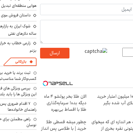
هوایی منطقه‌ای تبدیل 
داستان فروش موی 
ساله دلارهای نفتی
زارعی خطاب به خراز
بزنم
ارسال
بازرگانی
ثبت برند یا خرید برن
کسب‌وکار شما مناسب‌ت
بررسی ویژگی های فن
این ویژگی ها را باید بلد
100 میلیون اعتبار خرید
الان طلا بخر پولشو 4 ماه
ای آب شده بگیر
دیگه بده! سرمایه‌گذاری
۷ اقدام ضروری پس 
طلا با اقساط بی‌بهره
راهنمای خانواده‌ها
راهی مطمئن برای ح
 هر اندازه ای که میخوای
چطور میشه قسطی طلا
نوسان
تونی نقره بخری از
خرید | با طلاسی پس انداز