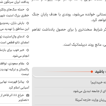
پدافند ایران سرنگون شد
پاکستانی خوانده می‌شود، روندی با هدف پایان جنگ
خطری بزرگ امنیت شهرون
واهد کرد.
بارش باران، رعدوبر
این مناطق را تهدید می‌
یگر شرایط سخت‌تری را برای حصول یادداشت تفاهم
ادعای وال‌استریت ژو
اعضای ناتو قطعی است
یی، مانع روند دیپلماتیک است.
خبر خوب برای بازنش
انجام می‌شود
مقام سعودی: توافقن
پاکستان و ترکیه تهدید
 باشید
نیست
پیاتزا فهرست نهایی 
نه خریداریم!
آسیایی اعلام کرد
ای از جامعه تبدیل می‌شود
حراج ۸۸ اثر ف
بان وزارت خارجه آمریکا
+تصاویر