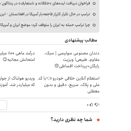
فراخوان دریافت ایده‌های «خلاقانه و نامتعارف» در پنتاگون بر
ترامپ در حال تکرار کارزار فاجعه‌بار آمریکا در افغانستان - این 
چرا ترامپ حمله به ایران را متوقف کرد؛ موضع ایران و آمریک
مطالب پیشنهادی
دندان مصنوعی سوئیسی | سبک،
درآمد ما
مقاوم، طبیعی! ویزیت
امتحانش مجانیه😉
رایگان+پرداخت اقساطی😍
استعلام آنلاین خلافی خودرو 👈با کد
ویدیو هولناک از جوا
ملی و پلاک، سریع، دقیق و بدون
که میلیاردر شد. آموز
معطلی
۰
۱
شما چه نظری دارید؟