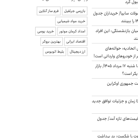
بول کرد
بازرسی جرثقیل
فرم ساز آنلاین
لات سایپا/ خریداران جدول
خرید مواد شیمیایی
یان بازنشستگی: این افراد
امداد کرمان موتور
خرید یوسی
اقتصاد ایرانی
بهترین بروکر
تحادیه: حواله‌های
ارز دیجیتال
بلیط اتوبوس
 از خودروهای وارداتی است!
پیش‌بینی بورس فردا شنبه ۱۷ مرداد ۱۴۰۵/ بازار
یگر است؟
ست جمهوری اوکراین
کا زمان و جزئیات توافق جدید
 قیمت‌های تازه آمد/ جدول
ت را شکست: بد برداشت