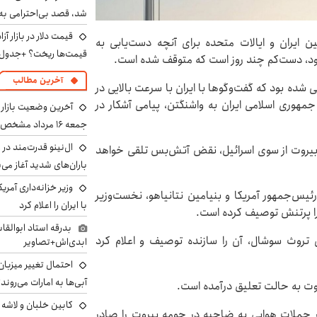
شد، قصد بی‌احترامی به 
ن ایران و ایالات متحده برای آنچه دست‌یابی به
قیمت‌ها ریخت؟ +جدول
شود، دست‌کم چند روز است که متوقف شده است.
آخرین مطالب
ده بود که گفت‌وگوها با ایران با سرعت بالایی در
مهوری اسلامی ایران به واشنگتن، پیامی آشکار در
آخرین وضعیت بازار ار
جمعه ۱۶ مرداد مشخص شد
ال‌نینو قدرت‌مند در 
ه بیروت از سوی اسرائیل، نقض آتش‌بس تلقی خواهد
باران‌های شدید آغاز می
وزیر خزانه‌داری آمری
ئیس‌جمهور آمریکا و بنیامین نتانیاهو، نخست‌وزیر
با ایران را اعلام کرد
را پرتنش توصیف کرده است.
بدرقه استاد ابوالقا
ی تروث سوشال، آن را سازنده توصیف و اعلام کرد
ابدی‌اش+تصاویر
احتمال تغییر میزبان
آبی‌ها به امارات می‌روند
وت به حالت تعلیق درآمده است.
ور حملات هوایی به ضاحیه در حومه بیروت را صادر