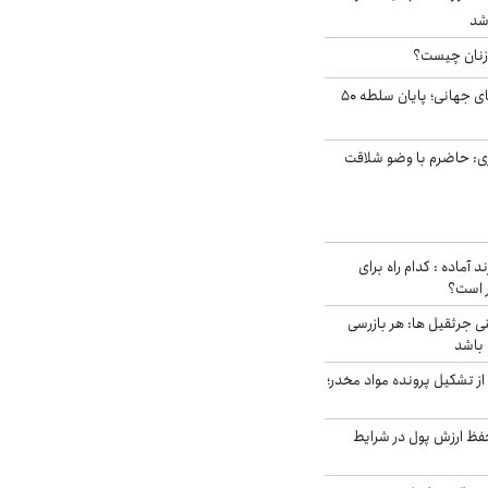
شد
زنان چیست؟
شوک ایران به بازارهای جهانی؛ پایان سلطه ۵۰
ی: حاضرم با وضو شلاقت
د آماده : کدام راه برای
ر است؟
ی جرثقیل ها: هر بازرسی
 باشد
از تشکیل پرونده مواد مخدر؛
فظ ارزش پول در شرایط