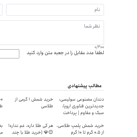
0
/
400
لطفا عدد مقابل را در جعبه متن وارد کنید
مطالب پیشنهادی
دندان مصنوعی سوئیسی:
خرید شمش 1 گرمی از
جدیدترین فناوری اروپا،
طلاسی
طل
سبک و مقاوم | پرداخت
قسطی
خرید شمش پلمپ طلاسی،
هر کی طلا داره، غم نداره!
به
از ۰.۵ گرم تا ۱۰ گرم
😊💎 (خرید طلا با چند
می