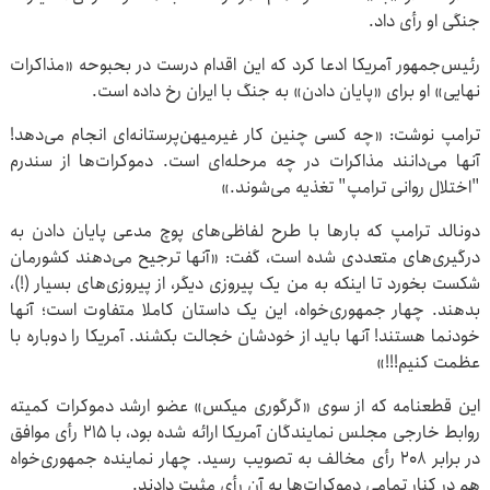
جنگی او رأی داد.
رئیس‌جمهور آمریکا ادعا کرد که این اقدام درست در بحبوحه «مذاکرات
نهایی» او برای «پایان دادن» به جنگ با ایران رخ داده است.
ترامپ نوشت: «چه کسی چنین کار غیرمیهن‌پرستانه‌ای انجام می‌دهد!
آنها می‌دانند مذاکرات در چه مرحله‌ای است. دموکرات‌ها از سندرم
"اختلال روانی ترامپ" تغذیه می‌شوند.»
دونالد ترامپ که بارها با طرح لفاظی‌های پوچ مدعی پایان دادن به
درگیری‌های متعددی شده است، گفت: «آنها ترجیح می‌دهند کشورمان
شکست بخورد تا اینکه به من یک پیروزی دیگر، از پیروزی‌های بسیار (!)،
بدهند. چهار جمهوری‌خواه، این یک داستان کاملا متفاوت است؛ آنها
خودنما هستند! آنها باید از خودشان خجالت بکشند. آمریکا را دوباره با
عظمت کنیم!!!»
این قطعنامه که از سوی «گرگوری میکس» عضو ارشد دموکرات کمیته
روابط خارجی مجلس نمایندگان آمریکا ارائه شده بود، با ۲۱۵ رأی موافق
در برابر ۲۰۸ رأی مخالف به تصویب رسید. چهار نماینده جمهوری‌خواه
هم در کنار تمامی دموکرات‌ها به آن رأی مثبت دادند.