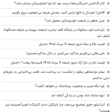
کنار گذاشتن خبرنگارنماها درست بود اما چرا تصاویرشان منتشر نشد؟
آقایان! خودتان را خلع لباس کنید، بعدش هرچه می‌خواهید دروغ بگویید
چین چطور در صنعت خودروسازی متحول شد؟
بازداشت فرد مشکوک در باشگاه گلف ترامپ؛ اسلحه، مهمات و جلیقه ضدگلوله
کشف شد
قیمت طلا و سکه امروز جمعه ۱۶ مرداد ۱۴۰۵ +جدول
حتی وقتی می‌گوییم مذاکره نمی‌کنیم، در حال مذاکره هستیم!
قیمت دلار در بازار آزاد امروز جمعه ۱۶ مرداد ۱۴۰۵/ قیمت‌ها ریخت؟ +جدول
سحر دولتشاهی سکوت را شکست: بد برداشت شد، قصد بی‌احترامی به باورهای
دینی نداشتم
چرا تنگه هرمز به وضعیت پیشاجنگ بر نخواهد گشت؟
تنها منشاء شاد بودن در زندگی کشف شد
آنیا تیلور-جوی توضیح می‌دهد: چرا بازیگران «متد اکتینگ» تقریباً همیشه مرد
هستند؟