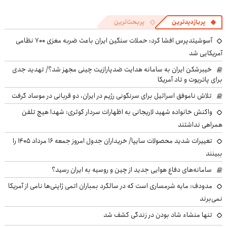
پربازدیدترین
پربحث‌ترین
آسوشیتدپرس افشا کرد: حملات سنگین ایران باعث ضربه مغزی ۷۰۰ نظامی
آمریکایی شد
خیبرشکن ایران به سامانه هدایت ضدپارازیت چینی مجهز شد؟/ تهدید جدی
برای پاتریوت و تاد آمریکا
تلاش ناموفق اسرائیل برای سرنگونی رژیم در ایران، دو قربانی در موساد گرفت
واکنش خانواده شهید لاریجانی به اظهارات سردار کوثری: شهدا هیچ تلفن
همراهی نداشتند
تغییرات شدید محصولات سایپا/ خریداران جدول امروز جمعه ۱۶ مرداد ۱۴۰۵ را
ببینند
سامانه‌های دفاع هوایی جدید از چین و روسیه به ایران رسید؟
مدودف: مایه شرمساری است که در سالگرد بمباران اتمی ژاپنی‌ها نامی از آمریکا
نمی‌برند
تنها منشاء شاد بودن در زندگی کشف شد