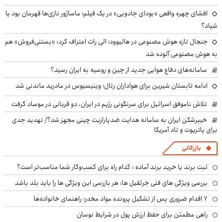
افشای چهره واقعی «بودای جادویی» در یک فیلم؛ ماساژور نازی‌ها قهرمان بود یا
شیاد؟
جنجال تازه هوش مصنوعی در هالیوود؛ الی راث اعتراف کرد: «بستنی‌فروش» هم
به هوش مصنوعی آلوده شد
سامانه‌های دفاع هوایی جدید از چین و روسیه به ایران رسید؟
ادامه تابستان شیرین برای هواداران رئال؛ وینیسیوس در مادرید ماندنی شد
تلاش ناموفق اسرائیل برای سرنگونی رژیم در ایران، دو قربانی در موساد گرفت
خیبرشکن ایران به سامانه هدایت ضدپارازیت چینی مجهز شد؟/ تهدید جدی
برای پاتریوت و تاد آمریکا
بازرگانی
ثبت برند یا خرید برند آماده : کدام راه برای کسب‌وکار شما مناسب‌تر است؟
بررسی ویژگی های فنی جرثقیل ها: هر بازرسی این ویژگی ها را باید بلد باشد
۷ اقدام ضروری پس از تشکیل پرونده مواد مخدر؛ راهنمای خانواده‌ها
راهی مطمئن برای حفظ ارزش پول در شرایط نوسان