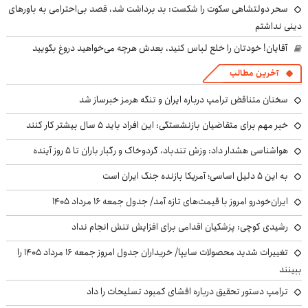
سحر دولتشاهی سکوت را شکست: بد برداشت شد، قصد بی‌احترامی به باورهای
دینی نداشتم
آقایان! خودتان را خلع لباس کنید، بعدش هرچه می‌خواهید دروغ بگویید
آخرین مطالب
سخنان متناقض ترامپ درباره ایران و تنگه هرمز خبرساز شد
خبر مهم برای متقاضیان بازنشستگی: این افراد باید ۵ سال بیشتر کار کنند
هواشناسی هشدار داد: وزش تندباد، گردوخاک و رگبار باران تا ۵ روز آینده
به این ۵ دلیل اساسی؛ آمریکا بازنده جنگ ایران است
ایران‌خودرو امروز با قیمت‌های تازه آمد/ جدول جمعه ۱۶ مرداد ۱۴۰۵
رشیدی کوچی: پزشکیان اقدامی برای افزایش تنش انجام نداد
تغییرات شدید محصولات سایپا/ خریداران جدول امروز جمعه ۱۶ مرداد ۱۴۰۵ را
ببینند
ترامپ دستور تحقیق درباره افشای کمبود تسلیحات را داد