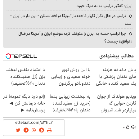
ایران؛ کفگیر ترامپ به ته دیگ خورد!
ترامپ در حال تکرار کارزار فاجعه‌بار آمریکا در افغانستان - این بار در ایران -
است
چرا ترامپ حمله به ایران را متوقف کرد؛ موضع ایران و آمریکا در قبال
«توافق» چیست؟
مطالب پیشنهادی
پایان دغدغه هزینه
با این روش توی
با اعتماد بنفس لبخند
های دندان پزشکی با
خونه،سفیدی و زیبایی
بزن (ژل سفیدکننده
پک سفید کننده خانگی
دندوناتو برگردون
دندان40%تخفیف)
(40%off)
ویدیو هولناک از جوان
به لبخندت زیبایی بده!
زانو درد دیگه تمومه! در
کارتن خوابی که
(خرید ژل سفیدکننده
خانه درمانش کن ◀
میلیاردر شد. آموزش
دندان با40%تخفیف)
پرسش‌نامه ▶
رایگان
۰
۱