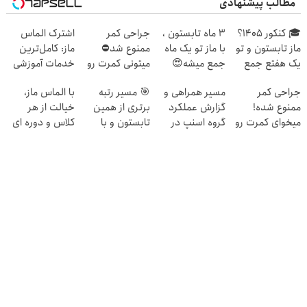
مطالب پیشنهادی
🎓 کنکور ۱۴۰5؟
3 ماه تابستون ،
جراحی کمر
اشترک الماس
ماز تابستون و تو
با ماز تو یک ماه
ممنوع شد⛔
ماز: کامل‌ترین
یک هفتع جمع
جمع میشه😍
میتونی کمرت رو
خدمات آموزشی
میکنه 🏆
در منزل درمان
برای کنکوری‌ها
جراحی کمر
مسیر همراهی و
🎯 مسیر رتبه
با الماس ماز،
کنی! 👈🏻
ممنوع شده!
گزارش عملکرد
برتری از همین
خیالت از هر
پرسش‌نامه
میخوای کمرت رو
گروه اسنپ در
تابستون و با
کلاس و دوره ای
در منزل درمان
۱۴۰۴
دوره رایگان ماز
راحته
کنی؟
شروع میشه!
((پرسش‌نامه))