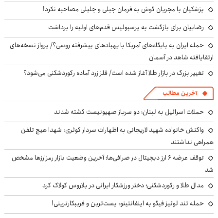
پزشکیان با مجریان گوش به فرمان جبلی و جلیلی مصاحبه نکرد!
رضاییان برای بازگشت به پرسپولیس قدم‌های اولیه را برداشت
حمله ایران به پایگاه‌های آمریکا با پهپادهای پیشرفته روسی؟/ پرواز نسخه‌های
ارتقایافته شاهد در آسمان
تغییر بزرگ در بازار طلا آغاز شده است/ فلز زرد آماده رکوردشکنی می‌شود؟
آخرین مطالب
حملات اسرائیل به لبنان؛ دو سرباز صهیونیست کشته شدند
واکنش خانواده شهید لاریجانی به اظهارات سردار کوثری: شهدا هیچ تلفن
همراهی نداشتند
توقف عرضه ۶ ارز دیجیتال در صرافی‌ها؛ آخرین وضعیت بازار رمزارزها مشخص
شد
مدال طلا و رکوردشکنی؛ دختر ورزشکار ایرانی در بلاروس کولاک کرد
حمله تند لوئیز فیگو به اینفانتینو: پست‌ترین و فریبکارترینی!