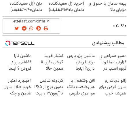
بیمه سامان با حقوق و
(خرید ژل سفیدکننده
بزن (ژل سفیدکننده
مزایای بالا
دندان با40%تخفیف)
دندان40%تخفیف)
۰
۰
مطالب پیشنهادی
مسیر همراهی و
ماشین پژو پارس
اعتبار خرید
ماشین تارا
گزارش عملکرد
برای فروش
گوشی بگیر 📱
گذاشتی برای
گروه اسنپ در
داری؟ اینجا
همین حالا
فروش ؟ اینجا
۱۴۰۴
سریع بفروشش
درخواست اعتبار
سریع و راحت
زانو دردت رو
الان وقتشه‼️ با
گردونه شانس
۱ میلیارد اعتبار
بده 🎯
بفروش
بدون قرص برای
هر وضعیت بانک
بدون پوچ از PS5
خرید طلا | بدون
همیشه خوب
مو، موی طبیعی
تا آیفون17 و بیت
ضامن و چک
کن! (قدم اول،
بکار!
کوین 🔥
پرسش‌نامه)