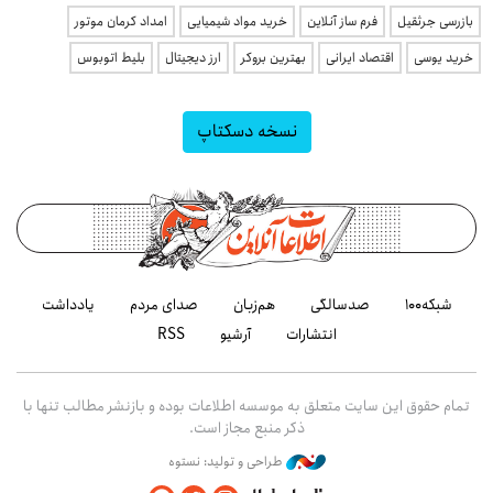
بازرسی جرثقیل
فرم ساز آنلاین
خرید مواد شیمیایی
امداد کرمان موتور
خرید یوسی
اقتصاد ایرانی
بهترین بروکر
ارز دیجیتال
بلیط اتوبوس
نسخه دسکتاپ
شبکه۱۰۰
صدسالگی
هم‌زبان
صدای مردم
یادداشت
انتشارات
آرشیو
RSS
تمام حقوق این سایت متعلق به موسسه اطلاعات بوده و بازنشر مطالب تنها با
ذکر منبع مجاز است.
طراحی و تولید: نستوه