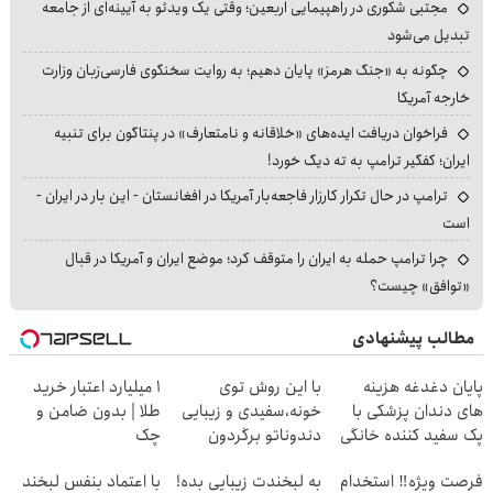
مجتبی شکوری در راهپیمایی اربعین؛ وقتی یک ویدئو به آیینه‌ای از جامعه
تبدیل می‌شود
چگونه به «جنگ هرمز» پایان دهیم؛ به روایت سخنگوی فارسی‌زبان وزارت
خارجه آمریکا
فراخوان دریافت ایده‌های «خلاقانه و نامتعارف» در پنتاگون برای تنبیه
ایران؛ کفگیر ترامپ به ته دیگ خورد!
ترامپ در حال تکرار کارزار فاجعه‌بار آمریکا در افغانستان - این بار در ایران -
است
چرا ترامپ حمله به ایران را متوقف کرد؛ موضع ایران و آمریکا در قبال
«توافق» چیست؟
مطالب پیشنهادی
پایان دغدغه هزینه
با این روش توی
۱ میلیارد اعتبار خرید
های دندان پزشکی با
خونه،سفیدی و زیبایی
طلا | بدون ضامن و
پک سفید کننده خانگی
دندوناتو برگردون
چک
(40%off)
فرصت ویژه‼️ استخدام
به لبخندت زیبایی بده!
با اعتماد بنفس لبخند