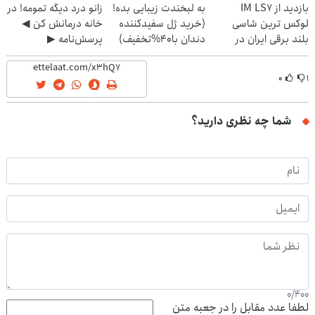
بازدید از IM LS7
به لبخندت زیبایی بده!
زانو درد دیگه تمومه! در
لوکس ترین شاسی
(خرید ژل سفیدکننده
خانه درمانش کن ◀
بلند برقی ایران در
دندان با40%تخفیف)
پرسش‌نامه ▶
باشگاه انقلاب
۰
۱
شما چه نظری دارید؟
0
/
400
لطفا عدد مقابل را در جعبه متن