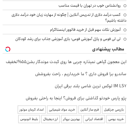
روانشناس خوب در تهران با قیمت مناسب
کسب درآمد دلاری از تدریس آنلاین | چگونه از مهارت زبان خود درآمد دلاری
داشته باشیم؟
آموزش نکات مهم قبل از خرید فالوور اینستاگرام
لی لی فومی و پازل آموزشی فومی؛ بازی آموزشی جذاب برای رشد کودکان
مطالب پیشنهادی
این معجون گیاهی نمیذاره چربی ها روی کبدت موندگار بشن55%تخفیف
ساندرو برا فروش داری ؟ ما خریداریم ، راحت بفروشش
IM LS7 لوکس ترین شاسی بلند برقی ایران
پژو پارس خودتو گذاشتی برای فروش؟ اینجا به راحتی بفروش
بازرسی جرثقیل
فرم ساز آنلاین
خرید مواد شیمیایی
امداد کرمان موتور
خرید یوسی
اقتصاد ایرانی
بهترین بروکر
ارز دیجیتال
بلیط اتوبوس