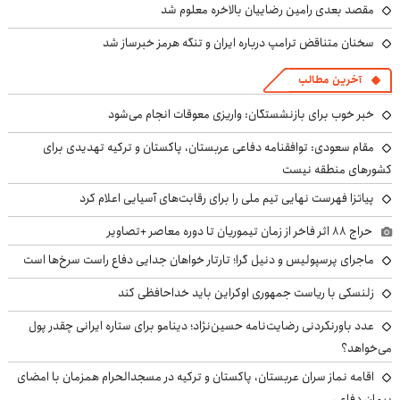
مقصد بعدی رامین رضاییان بالاخره معلوم شد
سخنان متناقض ترامپ درباره ایران و تنگه هرمز خبرساز شد
آخرین مطالب
خبر خوب برای بازنشستگان: واریزی معوقات انجام می‌شود
مقام سعودی: توافقنامه دفاعی عربستان، پاکستان و ترکیه تهدیدی برای
کشورهای منطقه نیست
پیاتزا فهرست نهایی تیم ملی را برای رقابت‌های آسیایی اعلام کرد
حراج ۸۸ اثر فاخر از زمان تیموریان تا دوره معاصر +تصاویر
ماجرای پرسپولیس و دنیل گرا؛ تارتار خواهان جدایی دفاع راست سرخ‌ها است
زلنسکی با ریاست جمهوری اوکراین باید خداحافظی کند
عدد باورنکردنی رضایت‌نامه حسین‌نژاد؛ دینامو برای ستاره ایرانی چقدر پول
می‌خواهد؟
اقامه نماز سران عربستان، پاکستان و ترکیه در مسجدالحرام همزمان با امضای
پیمان دفاعی