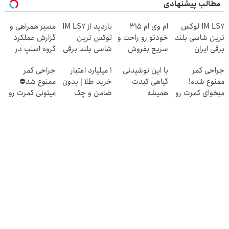
مطالب پیشنهادی
IM LS7 لوکس
ام وی ام 315
بازدید از IM LS7
مسیر همراهی و
ترین شاسی بلند
خودتو رو راحت و
لوکس ترین
گزارش عملکرد
برقی ایران
سریع بفروش
شاسی بلند برقی
گروه اسنپ در
ایران در باشگاه
۱۴۰۴
جراحی کمر
با این نوشیدنی
۱ میلیارد اعتبار
جراحی کمر
انقلاب
ممنوع شده!
گیاهی کبدت
خرید طلا | بدون
ممنوع شد⛔
میخوای کمرت رو
همیشه
ضامن و چک
میتونی کمرت رو
در منزل درمان
پرقدرته55%تخفیف
در منزل درمان
کنی؟
کنی! 👈🏻
((پرسش‌نامه))
پرسش‌نامه