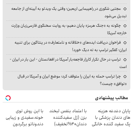
مجتبی شکوری در راهپیمایی اربعین؛ وقتی یک ویدئو به آیینه‌ای از جامعه
تبدیل می‌شود
چگونه به «جنگ هرمز» پایان دهیم؛ به روایت سخنگوی فارسی‌زبان وزارت
خارجه آمریکا
فراخوان دریافت ایده‌های «خلاقانه و نامتعارف» در پنتاگون برای تنبیه
ایران؛ کفگیر ترامپ به ته دیگ خورد!
ترامپ در حال تکرار کارزار فاجعه‌بار آمریکا در افغانستان - این بار در ایران -
است
چرا ترامپ حمله به ایران را متوقف کرد؛ موضع ایران و آمریکا در قبال
«توافق» چیست؟
مطالب پیشنهادی
پایان دغدغه هزینه
با اعتماد بنفس لبخند
با این روش توی
های دندان پزشکی با
بزن (ژل سفیدکننده
خونه،سفیدی و زیبایی
پک سفید کننده خانگی
دندان40%تخفیف)
دندوناتو برگردون
(40%off)