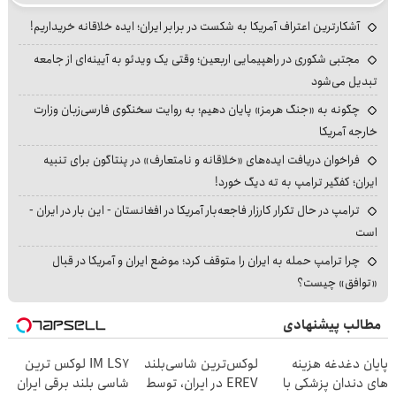
آشکارترین اعتراف آمریکا به شکست در برابر ایران؛ ایده خلاقانه خریداریم!
مجتبی شکوری در راهپیمایی اربعین؛ وقتی یک ویدئو به آیینه‌ای از جامعه
تبدیل می‌شود
چگونه به «جنگ هرمز» پایان دهیم؛ به روایت سخنگوی فارسی‌زبان وزارت
خارجه آمریکا
فراخوان دریافت ایده‌های «خلاقانه و نامتعارف» در پنتاگون برای تنبیه
ایران؛ کفگیر ترامپ به ته دیگ خورد!
ترامپ در حال تکرار کارزار فاجعه‌بار آمریکا در افغانستان - این بار در ایران -
است
چرا ترامپ حمله به ایران را متوقف کرد؛ موضع ایران و آمریکا در قبال
«توافق» چیست؟
مطالب پیشنهادی
پایان دغدغه هزینه
لوکس‌ترین شاسی‌بلند
IM LS7 لوکس ترین
های دندان پزشکی با
EREV در ایران، توسط
شاسی بلند برقی ایران