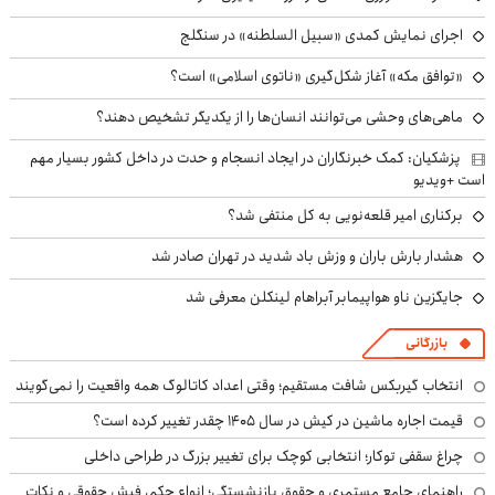
اجرای نمایش کمدی «سبیل السلطنه» در سنگلج
«توافق مکه» آغاز شکل‌گیری «ناتوی اسلامی» است؟
ماهی‌های وحشی می‌توانند انسان‌ها را از یکدیگر تشخیص دهند؟
پزشکیان: کمک خبرنگاران در ایجاد انسجام و حدت در داخل کشور بسیار مهم
است +ویدیو
برکناری امیر قلعه‌نویی به کل منتفی شد؟
هشدار بارش باران و وزش باد شدید در تهران صادر شد
جایگزین ناو هواپیمابر آبراهام لینکلن معرفی شد
بازرگانی
انتخاب گیربکس شافت مستقیم؛ وقتی اعداد کاتالوگ همه واقعیت را نمی‌گویند
قیمت اجاره ماشین در کیش در سال ۱۴۰۵ چقدر تغییر کرده است؟
چراغ سقفی توکار؛ انتخابی کوچک برای تغییر بزرگ در طراحی داخلی
راهنمای جامع مستمری و حقوق بازنشستگی؛ انواع حکم، فیش حقوقی و نکات