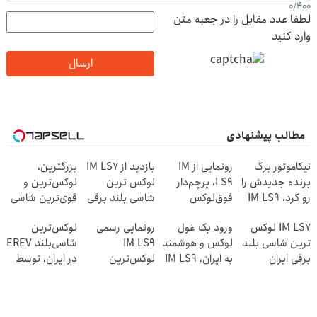
0
/
400
لطفا عدد مقابل را در جعبه متن
وارد کنید
ارسال
مطالب پیشنهادی
نیکاموتور برگ
رونمایی از IM
بازدید از IM LS7
بزرگترین،
برنده جدیدش را
LS9، پرچم‌دار
لوکس ترین
لوکس‌ترین و
رو کرد، IM LS9
فوق‌لوکس
شاسی بلند برقی
قوی‌ترین شاسی
رسماً وارد بازار
EREV وارد بازار
ایران در باشگاه
بلند EREV در در
IM LS7 لوکس
ورود یک غول
رونمایی رسمی
لوکس‌ترین
ایران شد
ایران شد
انقلاب
ایران رونمایی شد
ترین شاسی بلند
لوکس و هوشمند
IM LS9
شاسی‌بلند EREV
برقی ایران
به ایران، IM LS9
لوکس‌ترین
در ایران، توسط
رسماً رونمایی
EREV در ایران
نیکا موتور
شد
رونمایی شد!