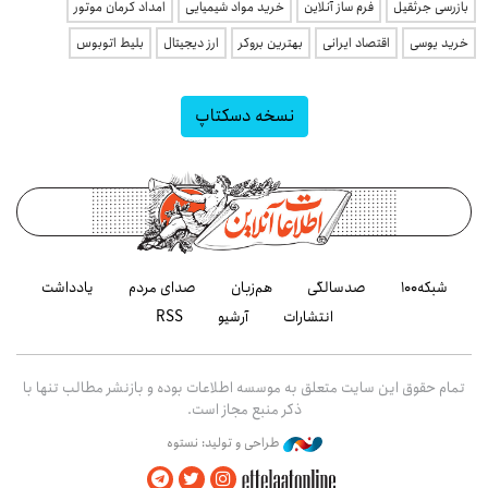
بازرسی جرثقیل
فرم ساز آنلاین
خرید مواد شیمیایی
امداد کرمان موتور
خرید یوسی
اقتصاد ایرانی
بهترین بروکر
ارز دیجیتال
بلیط اتوبوس
نسخه دسکتاپ
شبکه۱۰۰
صدسالگی
هم‌زبان
صدای مردم
یادداشت
انتشارات
آرشیو
RSS
تمام حقوق این سایت متعلق به موسسه اطلاعات بوده و بازنشر مطالب تنها با
ذکر منبع مجاز است.
طراحی و تولید: نستوه