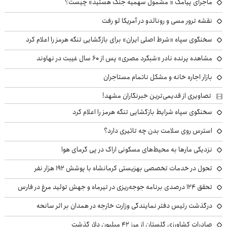
ماجرای پیامک « مشمول سهمیه جنگ هستید» چیست؟
نقشه ترور مسی و رونالدو در آمریکا لو رفت
سخنگوی سپاه «شرط اصلی ایران» برای بازگشایی تنگه هرمز را اعلام کرد
مشاهده پرنده نادر «شبگرد مصری» پس از ۶۰ سال غیبت در نهاوند
بازار اجاره خانه و مشکل ناتمام مستاجران
تصاویری از قدیمی‌ترین خبرنگاران مشهد!
سخنگوی سپاه شرایط بازگشایی تنگه هرمز را اعلام کرد
استرس روی سلامت بدن چه تاثیری دارد؟
نزدیکی مارها به محیط‌های مسکونی اراک در پی گرمای هوا
تحول در خدمات تخصصی بهزیستی کرمانشاه با پوشش ۱۹۲ هزار نفر
تحقق ۱۲۴ درصدی برنامه جوجه‌ریزی در تیرماه و جهش تولید مرغ در فارس
درگذشت رئیس دفتر نمایندگی وزارت خارجه در همدان بر اثر سانحه
صادرات کشاورزی گلستان از مرز ۴۲ میلیون دلار گذشت