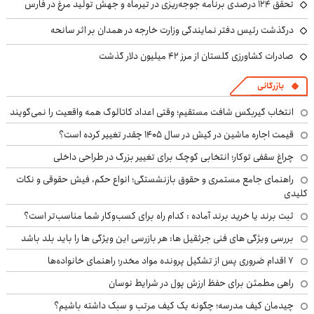
تحقق ۱۲۴ درصدی برنامه جوجه‌ریزی در تیرماه و جهش تولید مرغ در فارس
درگذشت رئیس دفتر نمایندگی وزارت خارجه در همدان بر اثر سانحه
صادرات کشاورزی گلستان از مرز ۴۲ میلیون دلار گذشت
بازرگانی
انتخاب گیربکس شافت مستقیم؛ وقتی اعداد کاتالوگ همه واقعیت را نمی‌گویند
قیمت اجاره ماشین در کیش در سال ۱۴۰۵ چقدر تغییر کرده است؟
چراغ سقفی توکار؛ انتخابی کوچک برای تغییر بزرگ در طراحی داخلی
راهنمای جامع مستمری و حقوق بازنشستگی؛ انواع حکم، فیش حقوقی و نکات
کلیدی
ثبت برند یا خرید برند آماده : کدام راه برای کسب‌وکار شما مناسب‌تر است؟
بررسی ویژگی های فنی جرثقیل ها: هر بازرسی این ویژگی ها را باید بلد باشد
۷ اقدام ضروری پس از تشکیل پرونده مواد مخدر؛ راهنمای خانواده‌ها
راهی مطمئن برای حفظ ارزش پول در شرایط نوسان
چیدمان کیف مدرسه؛ چگونه یک کیف مرتب و سبک داشته باشیم؟