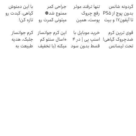
گردونه شانس
تنها ترفند موثر
جراحی کمر
با این دمنوش
بدون پوچ از PS5
رفع چروک
ممنوع شد⛔
گیاهی، کبدت رو
تا آیفون17 و بیت
پوست، همین
میتونی کمرت رو
تازه کن!
کوین 🔥
کرم آلمانیه
در منزل درمان
قوی ترین کرم
خرید موبایل با
این کرم جوانساز
کرم جوانساز
(45% تخفیف)
کنی! 👈🏻
ضدچروک گیاهی!
اسنپ پی | در ۴
10سال سنتو کم
جلبک، هدیه
پرسش‌نامه
تحت لیسانس
قسط بدون سود
میکنه (با تخفیف
طبیعت به
آلمان(40%تخفیف
و کارمزد!
ویژه)
شما(خرید با
زمستانی)
تخفیف ویژه)