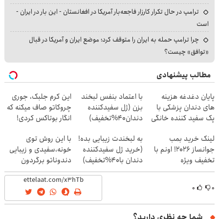
ترامپ در حال تکرار کارزار فاجعه‌بار آمریکا در افغانستان - این بار در ایران -
است
چرا ترامپ حمله به ایران را متوقف کرد؛ موضع ایران و آمریکا در قبال
«توافق» چیست؟
مطالب پیشنهادی
پایان دغدغه هزینه
با اعتماد بنفس لبخند
این کرم جلبک، جوری
های دندان پزشکی با
بزن (ژل سفیدکننده
چروکاتو صاف میکنه که
پک سفید کننده خانگی
دندان40%تخفیف)
انگار بوتاکس کردی!
(تخفیف ویژه)
لینک خرید بمب
به لبخندت زیبایی بده!
با این روش توی
جوانساز 2026! اونم با
(خرید ژل سفیدکننده
خونه،سفیدی و زیبایی
تخفیف ویژه
دندان با40%تخفیف)
دندوناتو برگردون
(40%off)
۰
۰
شما چه نظری دارید؟