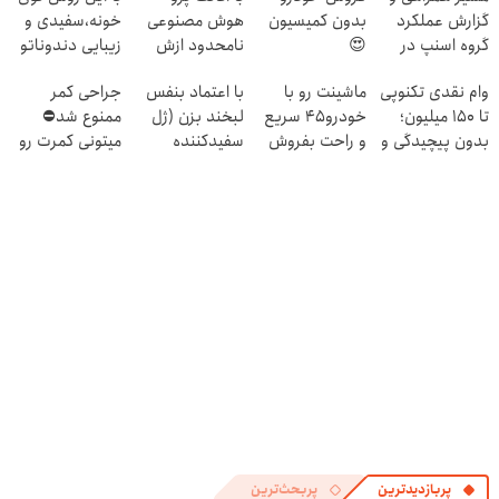
گزارش عملکرد
بدون کمیسیون
هوش مصنوعی
خونه،سفیدی و
گروه اسنپ در
😍
نامحدود ازش
زیبایی دندوناتو
۱۴۰۴
استفاده کن ؛
برگردون
وام نقدی تکنوپی
ماشینت رو با
با اعتماد بنفس
جراحی کمر
دریافت کد
(40%off)
تا ۱۵۰ میلیون؛
خودرو45 سریع
لبخند بزن (ژل
ممنوع شد⛔
تخفیف👇👇👇
بدون پیچیدگی و
و راحت بفروش
سفیدکننده
میتونی کمرت رو
شرایط سخت
دندان40%تخفیف)
در منزل درمان
کنی! 👈🏻
پرسش‌نامه
پربازدیدترین
پربحث‌ترین