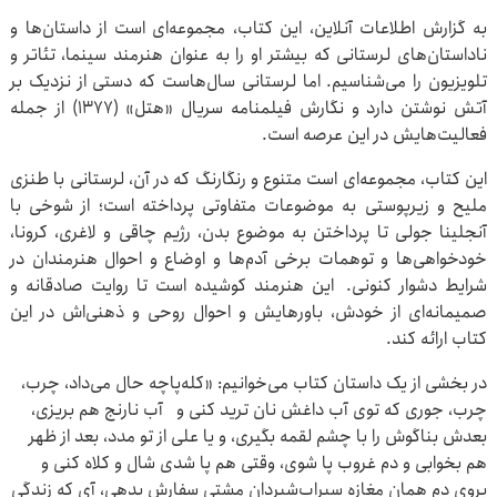
به گزارش اطلاعات آنلاین، این کتاب، مجموعه‌ای است از داستان‌ها و
ناداستان‌های لرستانی که بیشتر او را به عنوان هنرمند سینما، تئاتر و
تلویزیون را می‌شناسیم. اما لرستانی سال‌هاست که دستی از نزدیک بر
آتش نوشتن دارد و نگارش فیلمنامه‌ سریال «هتل» (1377) از جمله
فعالیت‌هایش در این عرصه است.
این کتاب، مجموعه‌ای است متنوع و رنگارنگ که در آن، لرستانی با طنزی
ملیح و زیرپوستی به موضوعات متفاوتی پرداخته است؛ از شوخی با
آنجلینا جولی تا پرداختن به موضوع بدن، رژیم چاقی و لاغری، کرونا،
خودخواهی‌ها و توهمات برخی آدم‌ها و اوضاع و احوال هنرمندان در
شرایط دشوار کنونی.
این هنرمند کوشیده است تا روایت صادقانه و
صمیمانه‌ای از خودش، باورهایش و احوال روحی و ذهنی‌اش در این
کتاب ارائه کند.
در بخشی از یک داستان‌ کتاب می‌خوانیم: «کله‌پاچه حال می‌داد، چرب،
چرب، جوری که توی آب داغش نان ترید کنی و آب نارنج هم بریزی،
بعدش بناگوش را با چشم لقمه بگیری، و یا علی از تو مدد، بعد از ظهر
هم بخوابی و دم غروب پا شوی، وقتی هم پا شدی شال و کلاه کنی و
بروی دم همان مغازه سیراب‌شیردان مشتی سفارش بدهی، آی که زندگی