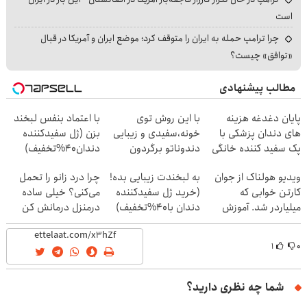
است
چرا ترامپ حمله به ایران را متوقف کرد؛ موضع ایران و آمریکا در قبال
«توافق» چیست؟
مطالب پیشنهادی
پایان دغدغه هزینه
با این روش توی
با اعتماد بنفس لبخند
های دندان پزشکی با
خونه،سفیدی و زیبایی
بزن (ژل سفیدکننده
پک سفید کننده خانگی
دندوناتو برگردون
دندان40%تخفیف)
(40%off)
ویدیو هولناک از جوان
به لبخندت زیبایی بده!
چرا درد زانو را تحمل
کارتن خوابی که
(خرید ژل سفیدکننده
می‌کنی؟ خیلی ساده
میلیاردر شد. آموزش
دندان با40%تخفیف)
درمنزل درمانش کن
رایگان
۱
۰
شما چه نظری دارید؟