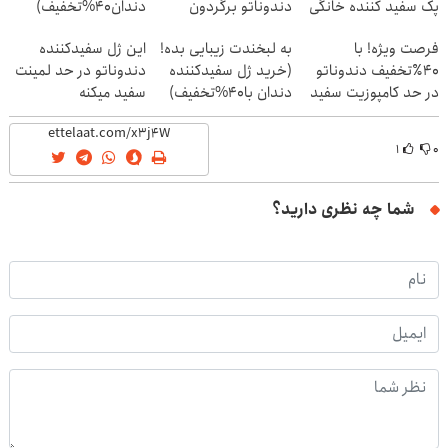
پک سفید کننده خانگی
دندوناتو برگردون
دندان40%تخفیف)
(40%off)
فرصت ویژه! با
به لبخندت زیبایی بده!
این ژل سفیدکننده
40٪تخفیف دندوناتو
(خرید ژل سفیدکننده
دندوناتو در حد لمینت
در حد کامپوزیت سفید
دندان با40%تخفیف)
سفید میکنه
کن
(40%تخفیف)
۱
۰
شما چه نظری دارید؟