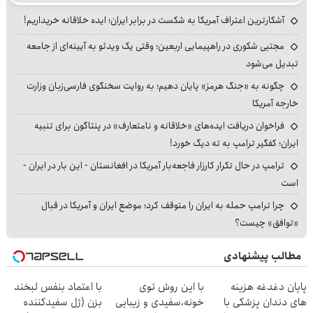
آشکارترین اعتراف آمریکا به شکست در برابر ایران؛ ایده خلاقانه خریداریم!
مجتبی شکوری در راهپیمایی اربعین؛ وقتی یک ویدئو به آیینه‌ای از جامعه
تبدیل می‌شود
چگونه به «جنگ هرمز» پایان دهیم؛ به روایت سخنگوی فارسی‌زبان وزارت
خارجه آمریکا
فراخوان دریافت ایده‌های «خلاقانه و نامتعارف» در پنتاگون برای تنبیه
ایران؛ کفگیر ترامپ به ته دیگ خورد!
ترامپ در حال تکرار کارزار فاجعه‌بار آمریکا در افغانستان - این بار در ایران -
است
چرا ترامپ حمله به ایران را متوقف کرد؛ موضع ایران و آمریکا در قبال
«توافق» چیست؟
مطالب پیشنهادی
پایان دغدغه هزینه
با این روش توی
با اعتماد بنفس لبخند
های دندان پزشکی با
خونه،سفیدی و زیبایی
بزن (ژل سفیدکننده