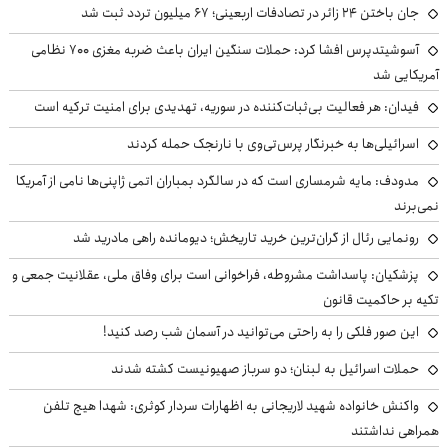
جان باختن ۲۴ زائر در تصادفات اربعینی؛ ۶۷ میلیون تردد ثبت شد
آسوشیتدپرس افشا کرد: حملات سنگین ایران باعث ضربه مغزی ۷۰۰ نظامی
آمریکایی شد
فیدان: هر فعالیت بی‌ثبات‌کننده در سوریه، تهدیدی برای امنیت ترکیه است
اسرائیلی‌ها به خبرنگار پرس‌تی‌وی با نارنجک حمله کردند
مدودف: مایه شرمساری است که در سالگرد بمباران اتمی ژاپنی‌ها نامی از آمریکا
نمی‌برند
رونمایی رئال از گران‌ترین خرید تاریخش؛ دیومانده راهی مادرید شد
پزشکیان: پاسداشت مشروطه، فراخوانی است برای وفاق ملی، عقلانیت جمعی و
تکیه بر حاکمیت قانون
این صور فلکی را به راحتی می‌توانید در آسمان شب رصد کنید!
حملات اسرائیل به لبنان؛ دو سرباز صهیونیست کشته شدند
واکنش خانواده شهید لاریجانی به اظهارات سردار کوثری: شهدا هیچ تلفن
همراهی نداشتند