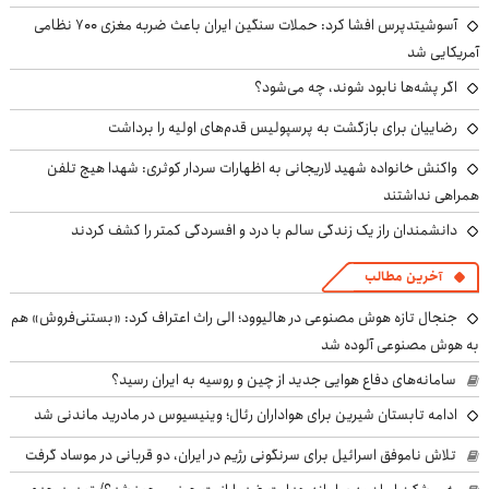
آسوشیتدپرس افشا کرد: حملات سنگین ایران باعث ضربه مغزی ۷۰۰ نظامی
آمریکایی شد
اگر پشه‌ها نابود شوند، چه می‌شود؟
رضاییان برای بازگشت به پرسپولیس قدم‌های اولیه را برداشت
واکنش خانواده شهید لاریجانی به اظهارات سردار کوثری: شهدا هیچ تلفن
همراهی نداشتند
دانشمندان راز یک زندگی سالم با درد و افسردگی کمتر را کشف کردند
آخرین مطالب
جنجال تازه هوش مصنوعی در هالیوود؛ الی راث اعتراف کرد: «بستنی‌فروش» هم
به هوش مصنوعی آلوده شد
سامانه‌های دفاع هوایی جدید از چین و روسیه به ایران رسید؟
ادامه تابستان شیرین برای هواداران رئال؛ وینیسیوس در مادرید ماندنی شد
تلاش ناموفق اسرائیل برای سرنگونی رژیم در ایران، دو قربانی در موساد گرفت