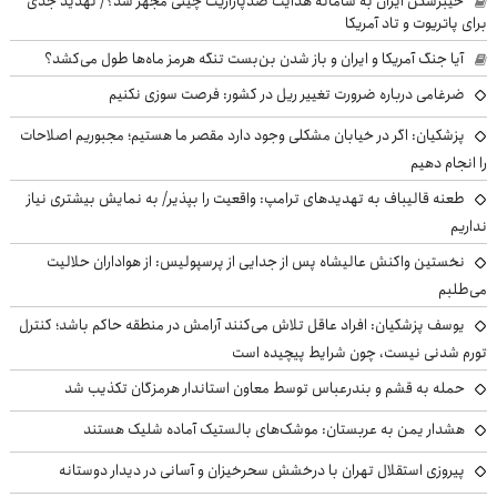
خیبرشکن ایران به سامانه هدایت ضدپارازیت چینی مجهز شد؟/ تهدید جدی
برای پاتریوت و تاد آمریکا
آیا جنگ آمریکا و ایران و باز شدن بن‌بست تنگه هرمز ماه‌ها طول می‌کشد؟
ضرغامی درباره ضرورت تغییر ریل در کشور: فرصت سوزی نکنیم
پزشکیان: اگر در خیابان مشکلی وجود دارد مقصر ما هستیم؛ مجبوریم اصلاحات
را انجام دهیم
طعنه قالیباف به تهدیدهای ترامپ: واقعیت را بپذیر/ به نمایش بیشتری نیاز
نداریم
نخستین واکنش عالیشاه پس از جدایی از پرسپولیس: از هواداران حلالیت
می‌طلبم
یوسف پزشکیان: افراد عاقل تلاش می‌کنند آرامش در منطقه حاکم باشد؛ کنترل
تورم شدنی نیست، چون شرایط پیچیده است
حمله به قشم و بندرعباس توسط معاون استاندار هرمزگان تکذیب شد
هشدار یمن به عربستان: موشک‌های بالستیک آماده شلیک هستند
پیروزی استقلال تهران با درخشش سحرخیزان و آسانی در دیدار دوستانه