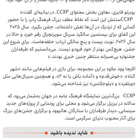
روبرتو فابری، معاون بخش محتوای CCXP، در بیانیه‌ای گفت:«
CCXPسنتش این است که نقاط عطف بزرگ فرهنگ پاپ را با حضور
کسانی که از نزدیک در آن‌ها نقش داشته‌اند، جشن بگیرد. سال ۲۰۲۵
این اتفاق برای بیستمین سالگرد سریال سوپرنچرال رقم خورد و حالا در
سال ۲۰۲۶، نوبت بیست و پنج سالگی ارباب حلقه‌هاست. برای شروع این
جشن، هیچ‌کس بهتر از خودِ فرودو نیست. می‌دانستیم که طرفداران
جشنواره بی‌صبرانه منتظر چنین خبری بودند.»
الایجا وود علاوه بر این مجموعه، برای بازی در فیلم‌هایی مانند «شهر
گناه»، «خوش‌قدم» و «آماده باش یا نه ۲»، و همچنین سریال‌هایی مثل
«ویلفرد» و «یلوجکتس» نیز شناخته می‌شود.
CCXP بزرگ‌ترین نمایشگاه فرهنگ عامه در جهان به‌شمار می‌رود که
سالانه در برزیل برگزار می‌شود و محلی برای رونمایی از پروژه‌های جدید
سینمایی، دیدار طرفداران با ستارگان هالیوود و برگزاری جشن‌های بزرگ
برای آثار محبوب دنیای سرگرمی است.
شاید ندیده باشید