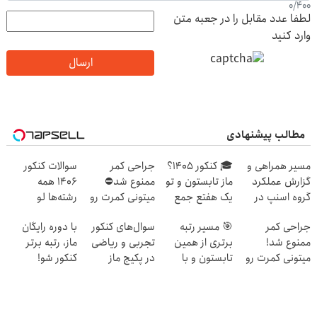
0
/
400
لطفا عدد مقابل را در جعبه متن
وارد کنید
ارسال
مطالب پیشنهادی
مسیر همراهی و
🎓 کنکور ۱۴۰5؟
جراحی کمر
سوالات کنکور
گزارش عملکرد
ماز تابستون و تو
ممنوع شد⛔
1406 همه
گروه اسنپ در
یک هفتع جمع
میتونی کمرت رو
رشته‌ها لو
۱۴۰۴
میکنه 🏆
در منزل درمان
رفت!!!!!
جراحی کمر
🎯 مسیر رتبه
سوال‌های کنکور
با دوره رایگان
کنی! 👈🏻
ممنوع شد!
برتری از همین
تجربی و ریاضی
ماز، رتبه برتر
پرسش‌نامه
میتونی کمرت رو
تابستون و با
در پکیج ماز
کنکور شو!
در منزل درمان
دوره رایگان ماز
کنی!
شروع میشه!
((پرسش‌نامه))