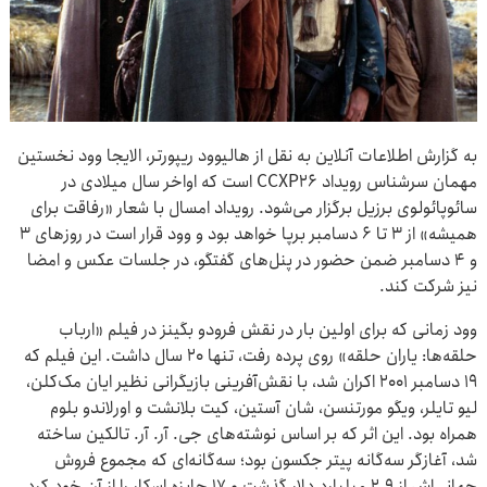
به گزارش اطلاعات آنلاین به نقل از هالیوود ریپورتر، الایجا وود نخستین
مهمان سرشناس رویداد CCXP26 است که اواخر سال میلادی در
سائوپائولوی برزیل برگزار می‌شود. رویداد امسال با شعار «رفاقت برای
همیشه» از ۳ تا ۶ دسامبر برپا خواهد بود و وود قرار است در روزهای ۳
و ۴ دسامبر ضمن حضور در پنل‌های گفتگو، در جلسات عکس و امضا
نیز شرکت کند.
وود زمانی که برای اولین بار در نقش فرودو بگینز در فیلم «ارباب
حلقه‌ها: یاران حلقه» روی پرده رفت، تنها ۲۰ سال داشت. این فیلم که
۱۹ دسامبر ۲۰۰۱ اکران شد، با نقش‌آفرینی بازیگرانی نظیر ایان مک‌کلن،
لیو تایلر، ویگو مورتنسن، شان آستین، کیت بلانشت و اورلاندو بلوم
همراه بود. این اثر که بر اساس نوشته‌های جی. آر. آر. تالکین ساخته
شد، آغازگر سه‌گانه پیتر جکسون بود؛ سه‌گانه‌ای که مجموع فروش
جهانی‌اش از ۲.۹ میلیارد دلار گذشت و ۱۷ جایزه اسکار را از آن خود کرد.