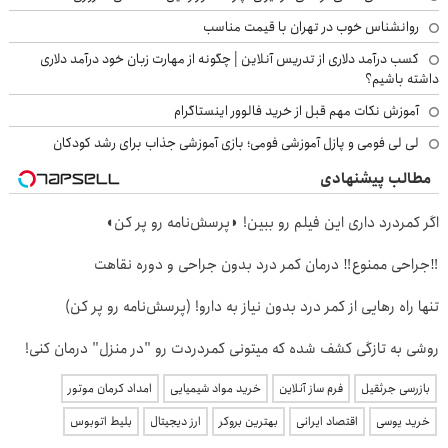
روانشناس خوب در تهران با قیمت مناسب
کسب درآمد دلاری از تدریس آنلاین | چگونه از مهارت زبان خود درآمد دلاری
داشته باشیم؟
آموزش نکات مهم قبل از خرید فالوور اینستاگرام
لی لی فومی و پازل آموزشی فومی؛ بازی آموزشی جذاب برای رشد کودکان
مطالب پیشنهادی
اگر کمردرد داری این فیلم رو ببین! ◗پرسش‌نامه رو پر کن◖
‼️جراحی ممنوع‼️ درمان کمر درد بدون جراحی و دوره نقاهت
تنها راه رهایی از کمر درد بدون نیاز به دارو! (پرسش‌نامه رو پر کن)
روشی به تازگی کشف شده که میتونی کمردردت رو "در منزل" درمان کنی!
بازرسی جرثقیل
فرم ساز آنلاین
خرید مواد شیمیایی
امداد کرمان موتور
خرید یوسی
اقتصاد ایرانی
بهترین بروکر
ارز دیجیتال
بلیط اتوبوس