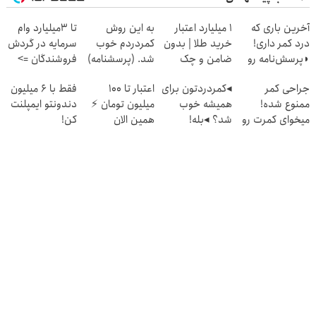
آخرین باری که
۱ میلیارد اعتبار
به این روش
تا 3میلیارد وام
درد کمر داری!
خرید طلا | بدون
کمردردم خوب
سرمایه در گردش
◗پرسش‌نامه رو
ضامن و چک
شد. (پرسشنامه)
فروشندگان =>
پر کن◖
فروشگاهت رو
جراحی کمر
◂کمردردتون برای
اعتبار تا ۱۰۰
فقط با 6 میلیون
ثبت کن
ممنوع شده!
همیشه خوب
میلیون تومان ⚡
دندونتو ایمپلنت
میخوای کمرت رو
شد؟ ◂بله!
همین الان
کن!
در منزل درمان
(پرسش‌نامه رو پر
درخواست اعتبار
کنی؟
کن)
بده ✅
((پرسش‌نامه))