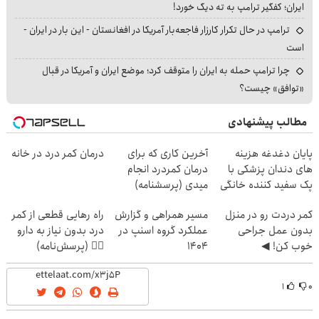
ایران؛ کفگیر ترامپ به ته دیگ خورد!
ترامپ در حال تکرار کارزار فاجعه‌بار آمریکا در افغانستان - این بار در ایران -
است
چرا ترامپ حمله به ایران را متوقف کرد؛ موضع ایران و آمریکا در قبال
«توافق» چیست؟
مطالب پیشنهادی
پایان دغدغه هزینه
آخرین کاری که برای
درمان کمر درد در خانه
های دندان پزشکی با
درمان کمردرد انجام
پک سفید کننده خانگی
میدی (پرسشنامه)
کمر دردت رو در منزل
مسیر همراهی و گزارش
راه رهایی قطعی از کمر
بدون عمل جراحی
عملکرد گروه اسنپ در
درد بدون نیاز به دارو
خوب کن! ◀
۱۴۰۴
👈🏻 (پرسش‌نامه)
پرسش‌نامه ▶
۱
۰