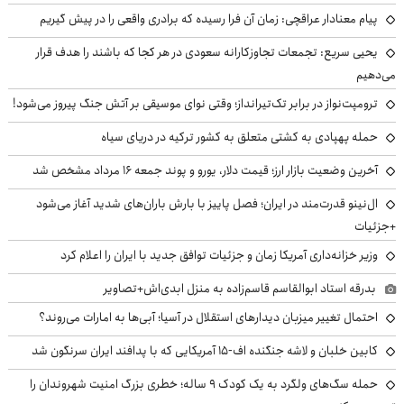
پیام معنادار عراقچی: زمان آن فرا رسیده که برادری واقعی را در پیش گیریم
یحیی سریع: تجمعات تجاوزکارانه سعودی در هر کجا که باشند را هدف قرار
می‌دهیم
ترومپت‌نواز در برابر تک‌تیرانداز؛ وقتی نوای موسیقی بر آتش جنگ پیروز می‌شود!
حمله پهپادی به کشتی متعلق به کشور ترکیه در دریای سیاه
آخرین وضعیت بازار ارز؛ قیمت دلار، یورو و پوند جمعه ۱۶ مرداد مشخص شد
ال‌نینو قدرت‌مند در ایران؛ فصل پاییز با بارش باران‌های شدید آغاز می‌شود
+جزئیات
وزیر خزانه‌داری آمریکا زمان و جزئیات توافق جدید با ایران را اعلام کرد
بدرقه استاد ابوالقاسم قاسم‌زاده به منزل ابدی‌اش+تصاویر
احتمال تغییر میزبان دیدارهای استقلال در آسیا؛ آبی‌ها به امارات می‌روند؟
کابین خلبان و لاشه جنگنده اف-۱۵ آمریکایی که با پدافند ایران سرنگون شد
حمله سگ‌های ولگرد به یک کودک ۹ ساله؛ خطری بزرگ امنیت شهروندان را