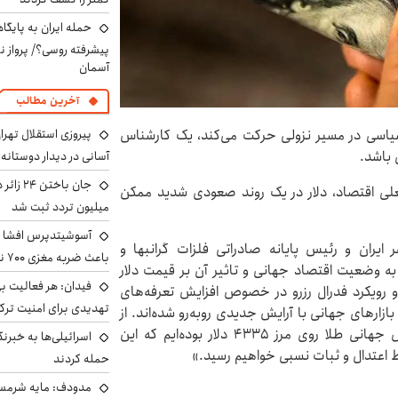
حمله ایران به پایگاه
پیشرفته روسی؟/ پرواز ن
آسمان
آخرین مطالب
پیروزی استقلال تهر
ی سیاسی در مسیر نزولی حرکت می‌کند، یک کارشناس
 باشد.
آسانی در دیدار دوستانه
لی اقتصاد، دلار در یک روند صعودی شدید ممکن
میلیون تردد ثبت شد
آسوشیتدپرس افشا ک
ایران و رئیس پایانه صادراتی فلزات گرانبها و
باعث ضربه مغزی ۷۰۰ نظامی آمریکایی شد
ر در گفت‌وگو با اقتصاد ۲۴ با اشاره به وضعیت اقتصاد جهانی و تاثیر آن بر قیمت دلار
فیدان: هر فعالیت بی
 و رویکرد فدرال رزرو در خصوص افزایش تعرفه‌های
تهدیدی برای امنیت ترک
ارهای جهانی با آرایش جدیدی روبه‌رو شده‌اند. از
سوی دیگر، در روزهای گذشته شاهد ثبات نسبی اونس جهانی طلا روی مرز ۴۳۳۵ دلار بوده‌ایم که این
اسرائیلی‌ها به خبرنگ
یط اعتدال و ثبات نسبی خواهیم رسید.»
حمله کردند
مدودف: مایه شرمسا