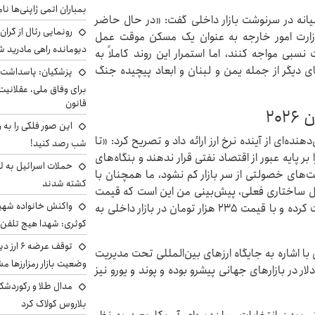
بمباران اتمی ژاپنی‌ها نام
یانه در سرنوشت بازار داخلی گفت: «در حال حاضر
رونمایی رئال از گرا
وزارت امور خارجه به عنوان یک مسکن موقت عمل
دیومانده راهی مادرید ش
 نسبی مواجه کنند، اما استمرار این روند کاملاً به
ای دیگر از جمله یمن و لبنان و ابعاد پیچیده جنگ
پزشکیان: پاسداشت 
برای وفاق ملی، عقلانیت
قانون
این صور فلکی را به ر
‌ای از آینده نرخ ارز ارائه داد و تصریح کرد: «تا
شب رصد کنید!
 پایه عبور از اقتصاد نفتی قرار ندهند و بنگاه‌های
حملات اسرائیل به ل
ایه شرکت‌های خصولتی از سر بازار کم نشود، ما همچنان با
کشته شدند
ل ساختاری فعلی، پیش‌بینی من این است که قیمت
واکنش خانواده شهید 
دلار تا پایان سال ۲۰۲۶ با یک شیب صعودی شدید حرکت کرده و با قیمت ۲۳۵ هزار تومان در بازار داخلی به
کوثری: شهدا هیچ تلفن 
توقف عرض
 با اشاره به جایگاه ارزهای بین‌المللی تحت مدیریت
وضعیت بازار رمزارزها
در بازارهای جهانی پیشرو بوده و پوند و یورو نیز
مدال طلا و رکوردشکنی
بلاروس کولاک کرد