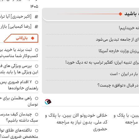
۱۴۰۵
 باشید
[اکبر حیدری] آیا ت
[رضا کیمیایی] بازار
نه خریداریم!
بازرگانی
ای از جامعه تبدیل می‌شود
ثبت برند یا خرید برن
بان وزارت خارجه آمریکا
کسب‌وکار شما مناسب‌ت
ای تنبیه ایران؛ کفگیر ترامپ به ته دیگ خورد!
بررسی ویژگی های فن
این ویژگی ها را باید بلد
بار در ایران - است
۷ اقدام ضروری پس 
ا در قبال «توافق» چیست؟
راهنمای خانواده‌ها
راهی مطمئن برای ح
نوسان
چیدمان کیف مدرسه؛
ین، با پلاک و
خلافی خودروتو الان ببین، با پلاک و
سبک داشته باشیم؟
 مراجعه
کد ملی، بدون نیاز به مراجعه
حضوری
ناگفته‌های طلاق توا
متخصص ضروری است؟