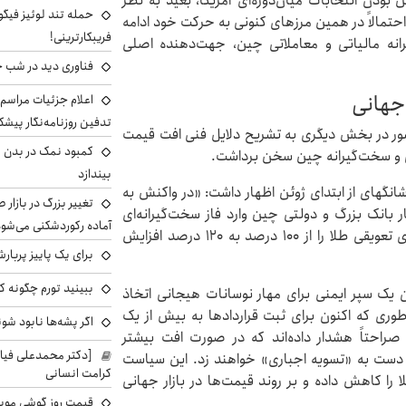
بودن انتخابات میان‌دوره‌ای آمریکا، بعید به نظر
حمله تند لوئیز فیگو 
و احتمالاً در همین مرزهای کنونی به حرکت خود ادامه
فریبکارترینی!
انه مالیاتی و معاملاتی چین، جهت‌دهنده اصلی
فناوری دید در شب 
 جهانی
اعلام جزئیات مراسم 
تدفین روزنامه‌نگار پیشک
شور در بخش دیگری به تشریح دلایل فنی افت قیمت
کمبود نمک در بدن می
ی و سخت‌گیرانه چین سخن برداشت.
بیندازد
شانگهای از ابتدای ژوئن اظهار داشت: «در واکنش به
تغییر بزرگ در بازار 
 بانک بزرگ و دولتی چین وارد فاز سخت‌گیرانه‌ای
آماده رکوردشکنی می‌شو
شده‌اند و نرخ وجه تضمین یا همان مارجینِ قراردادهای تعویقی طلا را از ۱۰۰ درصد به ۱۲۰ درصد افزایش
برای یک پاییز پربار
ببینید تورم چگونه کم
 یک سپر ایمنی برای مهار نوسانات هیجانی اتخاذ
وری که اکنون برای ثبت قراردادها به بیش از یک
اگر پشه‌ها نابود شو
راحتاً هشدار داده‌اند که در صورت افت بیشتر
[دکتر محمدعلی فی
، دست به «تسویه اجباری» خواهند زد. این سیاست
کرامت انسانی
را کاهش داده و بر روند قیمت‌ها در بازار جهانی