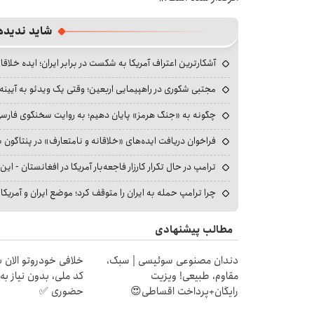
شاید ندیده
آشکارترین اعتراف آمریکا به شکست در برابر ایران؛ ایده خلاقا
مجتبی شکوری در راهپیمایی اربعین؛ وقتی یک ویدئو به آیینه‌
چگونه به «جنگ هرمز» پایان دهیم؛ به روایت سخنگوی فارسی‌ز
فراخوان دریافت ایده‌های «خلاقانه و نامتعارف» در پنتاگون بر
ترامپ در حال تکرار کارزار فاجعه‌بار آمریکا در افغانستان - این 
چرا ترامپ حمله به ایران را متوقف کرد؛ موضع ایران و آمریک
مطالب پیشنهادی
دندان مصنوعی سوئیسی | سبک،
خلافی خودروتو الان بب
مقاوم، طبیعی! ویزیت
کد ملی، بدون نیاز به
رایگان+پرداخت اقساطی😍
حضوری ✅