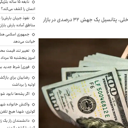
نابغه ۱۵ ساله 
انسان را کشف می‌کند؟
نفوذ جریان بارش‌زا ب
این روزها مسدودسازی تنگه هرمز و موتور تورم داخلی، پتانسیل یک جهش ۳۲ درصدی در بازار
مناطق آماده بارش باران
جمهوری اسلامی هشد
خیانت می‌دهد
تغییر تند قیمت محصو
امروز پنجشنبه ۱۵ مرداد ۱۴۰۵ +جدول
فوری| شرط جدید برا
رضاییان برای بازگش
اولیه را برداشت
اگر پشه‌ها نابود شو
واکنش خانواده شهید 
کوثری: شهدا هیچ تلفن 
دانشمندان راز یک زن
کمتر را کشف کردند