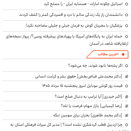
اسرائیل چگونه امارات - همسایه ایران - را مسلح کرد
دانشمندان راز یک زندگی سالم با درد و افسردگی کمتر را کشف کردند
پزشکیان با مجریان گوش به فرمان جبلی و جلیلی مصاحبه نکرد!
حمله ایران به پایگاه‌های آمریکا با پهپادهای پیشرفته روسی؟/ پرواز نسخه‌های
ارتقایافته شاهد در آسمان
آخرین مطالب
اگر پشه‌ها نابود شوند، چه می‌شود؟
[دکتر محمدعلی فیاض‌بخش] حقوق بشر و کرامت انسانی
قیمت روز گوشی موبایل امروز پنجشنبه ۱۵ مرداد ۱۴۰۵
[اکبر حیدری] آیا ترامپ به دنبال صلح است؟
[رضا کیمیایی] بازار سهام؛ فرصت یا تله؟
[دکتر محمد طاهری] بحران برای سومین تنگه
چرا اردبیل قطب گردشگری نشده است؟ | مدیر کل میراث فرهنگی استان به