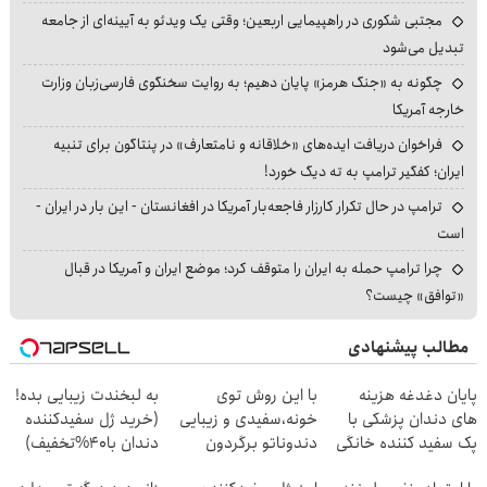
مجتبی شکوری در راهپیمایی اربعین؛ وقتی یک ویدئو به آیینه‌ای از جامعه
تبدیل می‌شود
چگونه به «جنگ هرمز» پایان دهیم؛ به روایت سخنگوی فارسی‌زبان وزارت
خارجه آمریکا
فراخوان دریافت ایده‌های «خلاقانه و نامتعارف» در پنتاگون برای تنبیه
ایران؛ کفگیر ترامپ به ته دیگ خورد!
ترامپ در حال تکرار کارزار فاجعه‌بار آمریکا در افغانستان - این بار در ایران -
است
چرا ترامپ حمله به ایران را متوقف کرد؛ موضع ایران و آمریکا در قبال
«توافق» چیست؟
مطالب پیشنهادی
پایان دغدغه هزینه
با این روش توی
به لبخندت زیبایی بده!
های دندان پزشکی با
خونه،سفیدی و زیبایی
(خرید ژل سفیدکننده
پک سفید کننده خانگی
دندوناتو برگردون
دندان با40%تخفیف)
(40%off)