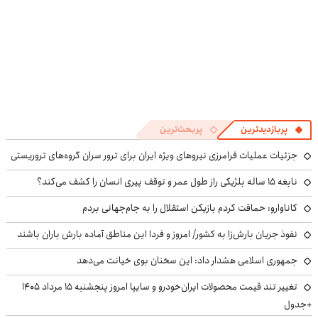
پربازدیدترین
پربحث‌ترین
جزئیات عملیات فرامرزی نیروهای ویژه ایران برای ترور سران گروه‌های تروریستی
نابغه ۱۵ ساله بلژیکی راز طول عمر و توقف پیری انسان را کشف می‌کند؟
کاناوارو: حماقت کردم بازیکن استقلال را به جام‌جهانی بردم
نفوذ جریان بارش‌زا به کشور/ امروز و فردا این مناطق آماده بارش باران باشند
جمهوری اسلامی هشدار داد: این سخنان بوی خیانت می‌دهد
تغییر تند قیمت محصولات ایران‌خودرو و سایپا امروز پنجشنبه ۱۵ مرداد ۱۴۰۵
+جدول