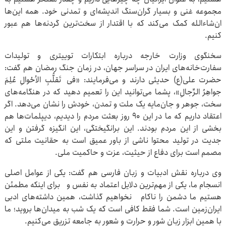
مجموعه غنی و بسیار گران‌سنگ اندیشه‌ای و تمدنی‌ خود. همه این‌ها
ان‌شاءالله کمک می‌کند که با اقتدار از سخت‌ترین گردنه‌ها هم عبور
کنیم.
سخنگوی وزارت خارجه درباره ابتکارات توییتری و تولیدات
سفارت‌خانه‌های ایران در سراسر جهان، در زمان جنگ رمضان هم گفت:
حضرت علی(ع) حدیثی دارند و می‌فرمایند: «فی تَقلُّبِ الأحْوالِ عُلِمَ
جواهِرُ الرِّجالِ»، پشما می‌توانید این را تعمیم دهید که در هنگامه‌های
سخت، جوهر و جان‌مایه یک ملت و تمدن، خودش را نشان می‌دهد. اگر
اعتقاد داریم که ما در این ۹۰ روز بعثت مردم را دیدیم، دیپلمات‌ها هم
بخشی از این مردم بودند. این برانگیختگی، این انگیزه گرفتن و این
جدیت در تولید محتوا ناشی از باور عمیق است به حقانیت ملتی که
مصمم است برای دفاع از حیثیت، عزت و حاکمیت ملی.
وی درباره نقش ادبیات و زبان فارسی هم گفت: یکی از عوامل اصلی
انسجام ما، یکی از مهم‌ترین دلایل اعتماد به نفس و برای اینکه مطمئن
هستیم ما دشمن را ناکام نخواهیم گذاشت، همین داشته‌های ادبی
ایران‌زمین است. شما فقط کافی است که یک شب به میدان‌ها بروید؛ ما
با همین ابزار زبان شور و حرارت و شعور به جامعه تزریق می‌کنیم.