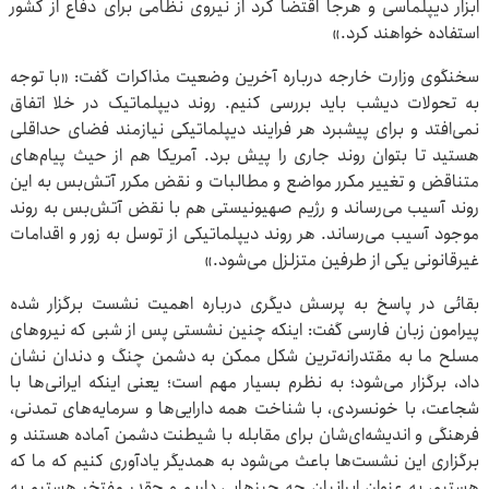
ابزار دیپلماسی و هرجا اقتضا کرد از نیروی نظامی برای دفاع از کشور
استفاده خواهند کرد.»
سخنگوی وزارت خارجه درباره آخرین وضعیت مذاکرات گفت: «با توجه
به تحولات دیشب باید بررسی کنیم. روند دیپلماتیک در خلا اتفاق
نمی‌افتد و برای پیشبرد هر فرایند دیپلماتیکی نیازمند فضای حداقلی
هستید تا بتوان روند جاری را پیش برد. آمریکا هم از حیث پیام‌های
متناقض و تغییر مکرر مواضع و مطالبات و نقض مکرر آتش‌بس به این
روند آسیب می‌رساند و رژیم صهیونیستی هم با نقض آتش‌بس به روند
موجود آسیب می‌رساند. هر روند دیپلماتیکی از توسل به زور و اقدامات
غیرقانونی یکی از طرفین متزلزل می‌شود.»
بقائی در پاسخ به پرسش دیگری درباره اهمیت نشست برگزار شده
پیرامون زبان فارسی گفت: اینکه چنین نشستی پس از شبی که نیروهای
مسلح ما به مقتدرانه‌ترین شکل ممکن به دشمن چنگ و دندان نشان
داد، برگزار می‌شود؛ به نظرم بسیار مهم است؛ یعنی اینکه ایرانی‌ها با
شجاعت، با خونسردی، با شناخت همه دارایی‌ها و سرمایه‌های تمدنی،
فرهنگی و اندیشه‌ای‌شان برای مقابله با شیطنت دشمن آماده هستند و
برگزاری این نشست‌ها باعث می‌شود به همدیگر یادآوری کنیم که ما که
هستیم، به عنوان ایرانیان چه چیزهایی داریم و چقدر مفتخر هستیم به