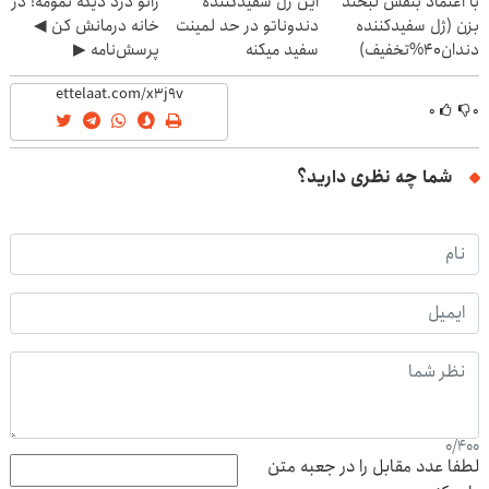
با اعتماد بنفس لبخند
این ژل سفیدکننده
زانو درد دیگه تمومه! در
بزن (ژل سفیدکننده
دندوناتو در حد لمینت
خانه درمانش کن ◀
دندان40%تخفیف)
سفید میکنه
پرسش‌نامه ▶
(40%تخفیف)
۰
۰
شما چه نظری دارید؟
0
/
400
لطفا عدد مقابل را در جعبه متن