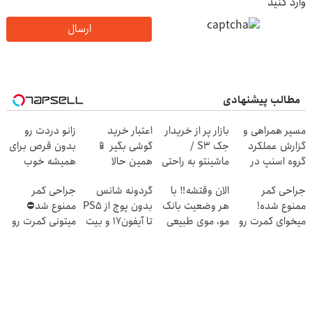
وارد کنید
ارسال
مطالب پیشنهادی
مسیر همراهی و
بازار پر از خریدار
اعتبار خرید
زانو دردت رو
گزارش عملکرد
جک S3 /
گوشی بگیر 📱
بدون قرص برای
گروه اسنپ در
ماشینتو به راحتی
همین حالا
همیشه خوب
۱۴۰۴
بفروش
درخواست اعتبار
کن! (قدم اول،
جراحی کمر
الان وقتشه‼️ با
گردونه شانس
جراحی کمر
بده 🎯
پرسش‌نامه)
ممنوع شده!
هر وضعیت بانک
بدون پوچ از PS5
ممنوع شد⛔
میخوای کمرت رو
مو، موی طبیعی
تا آیفون17 و بیت
میتونی کمرت رو
در منزل درمان
بکار!
کوین 🔥
در منزل درمان
کنی؟
کنی! 👈🏻
((پرسش‌نامه))
پرسش‌نامه