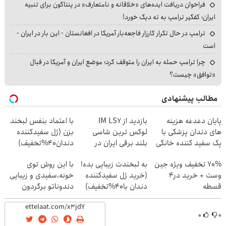
فراخوان دریافت ایده‌های «خلاقانه و نامتعارف» در پنتاگون برای تنبیه
ایران؛ کفگیر ترامپ به ته دیگ خورد!
ترامپ در حال تکرار کارزار فاجعه‌بار آمریکا در افغانستان - این بار در ایران -
است
چرا ترامپ حمله به ایران را متوقف کرد؛ موضع ایران و آمریکا در قبال
«توافق» چیست؟
مطالب پیشنهادی
پایان دغدغه هزینه
بازدید از IM LS7
با اعتماد بنفس لبخند
های دندان پزشکی با
لوکس ترین شاسی
بزن (ژل سفیدکننده
پک سفید کننده خانگی
بلند برقی ایران در
دندان40%تخفیف)
باشگاه انقلاب
70% تخفیف ویژه جین
به لبخندت زیبایی بده!
با این روش توی
وست + خرید در4
(خرید ژل سفیدکننده
خونه،سفیدی و زیبایی
قسطه
دندان با40%تخفیف)
دندوناتو برگردون
(40%off)
۰
۰