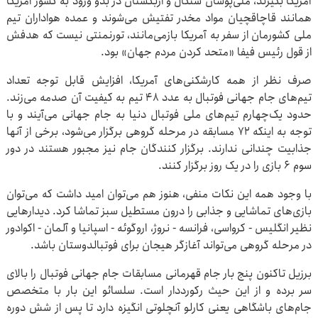
آمریکا بگیرند، ملی‌پوشان سنگال و ازبکستان در بدو ورود به کشور آمریکا
همانند قاچاقچیان مواد مخدر تفتیش می‌شوند و عمده هواداران تیم
ملی کشورمان از سفر به آمریکا بازمی‌مانند، تورنمنتی نیست که هدفش
از قول رئیس فیفا «متحد کردن مردم جهان» بود.
صرف نظر از همه کارشکنی‌های آمریکا، افزایش قابل توجه تعداد
تیم‌های جام جهانی فوتبال به عدد ۴۸ تیم به کیفیت آن صدمه می‌زند.
حدود یک‌چهارم تیم‌های ملی فوتبال دنیا به جام جهانی می‌آیند و با
توجه به اینکه ۷۲ مسابقه در مرحله گروهی برگزار می‌شود، برخی از آنها
جذابیت چندانی ندارند. برگزار کنندگان جام نیز مجبور هستند در دور
سوم ۶ بازی را در یک روز برگزار کنند.
با وجود همه این نکات منفی، هنوز هم می‌توان امید داشت که می‌توان
بازی‌های تماشایی و جذابی را درون مستطیل سبز تماشا کرد. دیدارهایی
نظیر انگلیس - کرواسی، فرانسه - نروژ، اروگوئه - اسپانیا و آلمان - اکوادور
در مرحله گروهی می‌تواند آغازگر هیجان برای فوتبالدوستان باشد.
برزیل تاکنون پنج بار جام قهرمانی مسابقات جام جهانی فوتبال را بالای
سر برده و از این حیث رکورددار است. سلسائو این بار با متخصص
جام‌های باشگاهی یعنی کارلو آنچلوتی انگیزه دارد تا پس از شش دوره