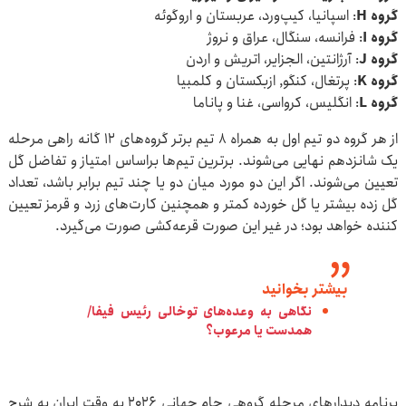
گروه H
: اسپانیا، کیپ‌ورد، عربستان و اروگوئه
گروه I
: فرانسه، سنگال، عراق و نروژ
گروه J
: آرژانتین، الجزایر، اتریش و اردن
گروه K
: پرتغال، کنگو, ازبکستان و کلمبیا
گروه L
: انگلیس، کرواسی، غنا و پاناما
از هر گروه دو تیم اول به همراه ۸ تیم برتر گروه‌های ۱۲ گانه راهی مرحله
یک شانزدهم نهایی می‌شوند. برترین تیم‌ها براساس امتیاز و تفاضل گل
تعیین می‌شوند. اگر این دو مورد میان دو یا چند تیم برابر باشد، تعداد
گل زده بیشتر یا گل خورده کمتر و همچنین کارت‌های زرد و قرمز تعیین
کننده خواهد بود؛ در غیر این صورت قرعه‌کشی صورت می‌گیرد.
بیشتر بخوانید
نگاهی به وعده‌های توخالی رئیس فیفا/
همدست یا مرعوب؟
برنامه دیدارهای مرحله گروهی جام‌ جهانی ۲۰۲۶ به وقت ایران به شرح