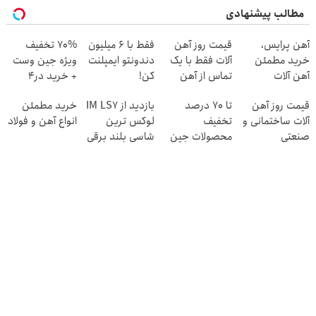
مطالب پیشنهادی
آهن پرایس،
قیمت روز آهن
فقط با 6 میلیون
70% تخفیف
خرید مطمئن
آلات فقط با یک
دندونتو ایمپلنت
ویژه جین وست
آهن آلات
تماس از آهن
کن!
+ خرید در4
پرایس
قسطه
قیمت روز آهن
تا 70 درصد
بازدید از IM LS7
خرید مطمئن
آلات ساختمانی و
تخفیف
لوکس ترین
انواع آهن و فولاد
صنعتی
محصولات جین
شاسی بلند برقی
وست + خرید در
ایران در باشگاه
4 قسط
انقلاب