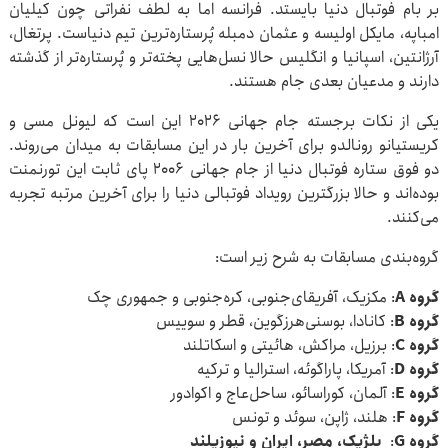
بر بام فوتبال دنیا بایستد. فرانسه اما به لطف نفراتی چون کیلیان
امباپه، مایکل اولیسه و عثمان دمبله پُرستاره‌ترین تیم دنیاست. پرتغال،
آرژانتین، اسپانیا و انگلیس حالا نسل‌هایی پخته‌تر و پُرستاره‌تر از گذشته
دارند و مدعیان بعدی جام هستند.
یکی از نکات برجسته جام جهانی ۲۰۲۶ این است که لیونل مسی و
کریستیانو رونالدو برای آخرین بار در این مسابقات به میدان می‌روند.
دو فوق ستاره فوتبال دنیا از جام جهانی ۲۰۰۶ پای ثابت این تورنمنت
بوده‌اند و حالا بزرگترین رویداد فوتبالی دنیا را برای آخرین مرتبه تجربه
می‌کنند.
گروه‌بندی مسابقات به شرح زیر است:
گروه A
: مکزیک، آفریقای‌جنوبی، کره‌جنوبی و جمهوری چک
گروه B
: کانادا، بوسنی‌هرزگوین، قطر و سوییس
گروه C
: برزیل، مراکش، هائیتی و اسکاتلند
گروه D
: آمریکا، پاراگوئه، استرالیا و ترکیه
گروه E
: آلمان، کوراسائو، ساحل‌عاج و اکوادور
گروه F
: هلند، ژاپن، سوئد و تونس
گروه G
:
بلژیک، مصر، ایران و نیوزیلند