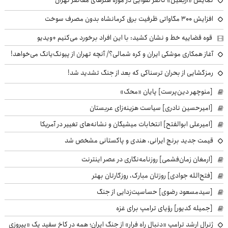
نمایش «اربعین» ناصر تقوایی در موزه هنرهای معاصر تهران
افزایش ۳۰۰ مگاواتی ظرفیت برق کرمانشاه بدون مصرف سوخت
قوه قضاییه خط و نشان کشید: با این افراد برخورد می‌کنیم +ویدیو
آغاز همکاری موشکی ایران و کره شمالی؟/ آنچه تهران از پیونگ‌یانگ می‌خواهد!
رمزگشایی از بحران ترسناکی که بعد از جنگ تشدید شد!
[منوچهر دین‌پرست] پایان «محک»
[امیرحسین نادری] سیاست هزینه‌زای عربستان
[امیرعلی ابوالفتح] انتخابات میشیگان و نشانه‌های تغییر در آمریکا
قیمت جدید برنج ایرانی، هندی و پاکستانی مشخص شد
[ارمغان زمان‌فشمی] روزنامه‌نگاری در عصر اینترنت
[فتح‌الله جوادی] روزتان مبارک، روزگارتان بهتر
[سیدمسعود رضوی] حساسیت‌زدایی از جنگ
[جمیله کدیور] رؤیای ترامپ برای غزه
ژنرال ارشد ترامپ «دنبال راه فرار» از جنگ ایران؛ همه در کاخ سفید یک «پیروزی