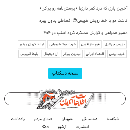
آخرین باری که درد کمر داری! ◗پرسش‌نامه رو پر کن◖
کاشت مو با خط رویش طبیعی😍 اقساطی بدون بهره
مسیر همراهی و گزارش عملکرد گروه اسنپ در ۱۴۰۴
بازرسی جرثقیل
فرم ساز آنلاین
خرید مواد شیمیایی
امداد کرمان موتور
خرید یوسی
اقتصاد ایرانی
بهترین بروکر
ارز دیجیتال
بلیط اتوبوس
نسخه دسکتاپ
شبکه۱۰۰
صدسالگی
هم‌زبان
صدای مردم
یادداشت
انتشارات
آرشیو
RSS