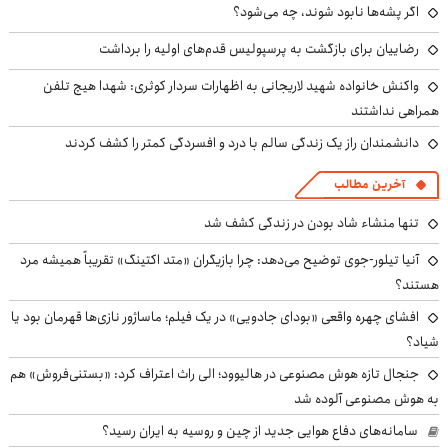
اگر پشه‌ها نابود شوند، چه می‌شود؟
رضاییان برای بازگشت به پرسپولیس قدم‌های اولیه را برداشت
واکنش خانواده شهید لاریجانی به اظهارات سردار کوثری: شهدا هیچ تلفن
همراهی نداشتند
دانشمندان راز یک زندگی سالم با درد و افسردگی کمتر را کشف کردند
آخرین مطالب
تنها منشاء شاد بودن در زندگی کشف شد
آنیا تیلور-جوی توضیح می‌دهد: چرا بازیگران «متد اکتینگ» تقریباً همیشه مرد
هستند؟
افشای چهره واقعی «بودای جادویی» در یک فیلم؛ ماساژور نازی‌ها قهرمان بود یا
شیاد؟
جنجال تازه هوش مصنوعی در هالیوود؛ الی راث اعتراف کرد: «بستنی‌فروش» هم
به هوش مصنوعی آلوده شد
سامانه‌های دفاع هوایی جدید از چین و روسیه به ایران رسید؟