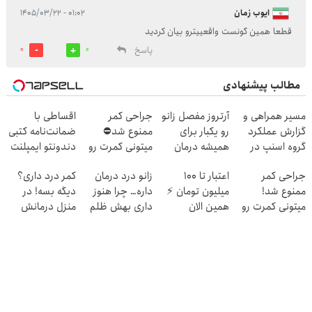
ایوب زمان
۰۱:۰۲ - ۱۴۰۵/۰۳/۲۲
قطعا همین گونست واقعییترو بیان کردید
پاسخ
0
0
مطالب پیشنهادی
مسیر همراهی و
آرتروز مفصل زانو
جراحی کمر
اقساطی با
گزارش عملکرد
رو یکبار برای
ممنوع شد⛔
ضمانت‌نامه کتبی
گروه اسنپ در
همیشه درمان
میتونی کمرت رو
دندونتو ایمپلنت
۱۴۰۴
کن!
در منزل درمان
کن ✅ بدون سود
جراحی کمر
اعتبار تا ۱۰۰
زانو درد درمان
کمر درد داری؟
◗پرسش‌نامه◖
کنی! 👈🏻
ممنوع شد!
میلیون تومان ⚡
داره… چرا هنوز
دیگه بسه! در
پرسش‌نامه
میتونی کمرت رو
همین الان
داری بهش ظلم
منزل درمانش
در منزل درمان
درخواست اعتبار
می‌کنی؟
کن
کنی!
بده ✅
(◀پرسش‌نامه)
((پرسش‌نامه))