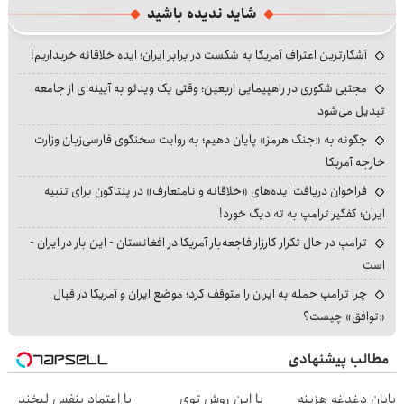
شاید ندیده باشید
آشکارترین اعتراف آمریکا به شکست در برابر ایران؛ ایده خلاقانه خریداریم!
مجتبی شکوری در راهپیمایی اربعین؛ وقتی یک ویدئو به آیینه‌ای از جامعه
تبدیل می‌شود
چگونه به «جنگ هرمز» پایان دهیم؛ به روایت سخنگوی فارسی‌زبان وزارت
خارجه آمریکا
فراخوان دریافت ایده‌های «خلاقانه و نامتعارف» در پنتاگون برای تنبیه
ایران؛ کفگیر ترامپ به ته دیگ خورد!
ترامپ در حال تکرار کارزار فاجعه‌بار آمریکا در افغانستان - این بار در ایران -
است
چرا ترامپ حمله به ایران را متوقف کرد؛ موضع ایران و آمریکا در قبال
«توافق» چیست؟
مطالب پیشنهادی
پایان دغدغه هزینه
با این روش توی
با اعتماد بنفس لبخند