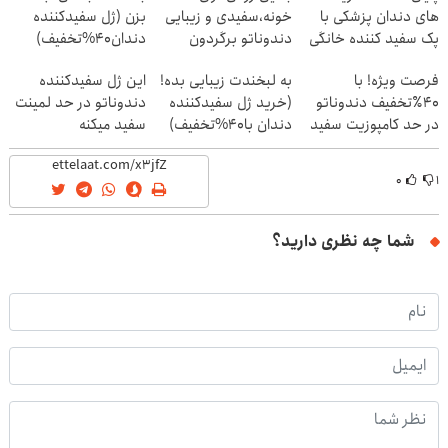
های دندان پزشکی با
خونه،سفیدی و زیبایی
بزن (ژل سفیدکننده
پک سفید کننده خانگی
دندوناتو برگردون
دندان40%تخفیف)
(40%off)
فرصت ویژه! با
به لبخندت زیبایی بده!
این ژل سفیدکننده
40٪تخفیف دندوناتو
(خرید ژل سفیدکننده
دندوناتو در حد لمینت
در حد کامپوزیت سفید
دندان با40%تخفیف)
سفید میکنه
کن
(40%تخفیف)
۰
۱
شما چه نظری دارید؟