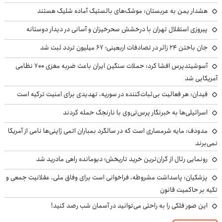
هشدار یمن به عربستان: موشک‌های بالستیک آماده شلیک هستند
پیروزی استقلال تهران با درخشش سحرخیزان و آسانی در دیدار دوستانه
جان باختن ۲۴ زائر در تصادفات اربعینی؛ ۶۷ میلیون تردد ثبت شد
آسوشیتدپرس افشا کرد: حملات سنگین ایران باعث ضربه مغزی ۷۰۰ نظامی
آمریکایی شد
فیدان: هر فعالیت بی‌ثبات‌کننده در سوریه، تهدیدی برای امنیت ترکیه است
اسرائیلی‌ها به خبرنگار پرس‌تی‌وی با نارنجک حمله کردند
مدودف: مایه شرمساری است که در سالگرد بمباران اتمی ژاپنی‌ها نامی از آمریکا
نمی‌برند
رونمایی رئال از گران‌ترین خرید تاریخش؛ دیومانده راهی مادرید شد
پزشکیان: پاسداشت مشروطه، فراخوانی است برای وفاق ملی، عقلانیت جمعی و
تکیه بر حاکمیت قانون
این صور فلکی را به راحتی می‌توانید در آسمان شب رصد کنید!