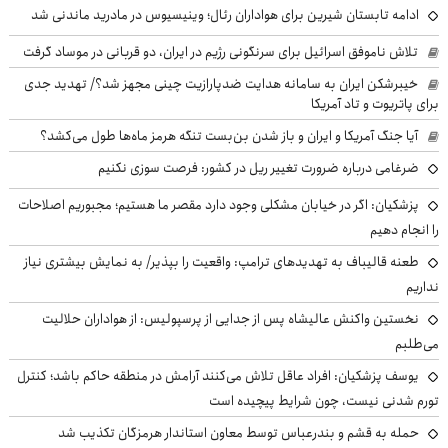
ادامه تابستان شیرین برای هواداران رئال؛ وینیسیوس در مادرید ماندنی شد
تلاش ناموفق اسرائیل برای سرنگونی رژیم در ایران، دو قربانی در موساد گرفت
خیبرشکن ایران به سامانه هدایت ضدپارازیت چینی مجهز شد؟/ تهدید جدی
برای پاتریوت و تاد آمریکا
آیا جنگ آمریکا و ایران و باز شدن بن‌بست تنگه هرمز ماه‌ها طول می‌کشد؟
ضرغامی درباره ضرورت تغییر ریل در کشور: فرصت سوزی نکنیم
پزشکیان: اگر در خیابان مشکلی وجود دارد مقصر ما هستیم؛ مجبوریم اصلاحات
را انجام دهیم
طعنه قالیباف به تهدیدهای ترامپ: واقعیت را بپذیر/ به نمایش بیشتری نیاز
نداریم
نخستین واکنش عالیشاه پس از جدایی از پرسپولیس: از هواداران حلالیت
می‌طلبم
یوسف پزشکیان: افراد عاقل تلاش می‌کنند آرامش در منطقه حاکم باشد؛ کنترل
تورم شدنی نیست، چون شرایط پیچیده است
حمله به قشم و بندرعباس توسط معاون استاندار هرمزگان تکذیب شد