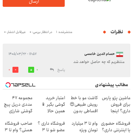
ارسال
نظرات
منتشرشده: 1
در انتظار بررسی: 0
غیرقابل انتشار: 0
حسام الدین خامسی
۱۶:۵۷ - ۱۴۰۵/۰۳/۲۲
منتظریم که چه حاصل خواهد شد
پاسخ
0
0
مطالب پیشنهادی
ماشین پژو پارس
کاشت مو با خط
اعتبار خرید
مجموعه 47
برای فروش
رویش طبیعی😍
گوشی بگیر 📱
عددی دریل پیچ
داری؟ اینجا
اقساطی بدون
همین حالا
گوشتی شارژی
سریع بفروشش
بهره
درخواست اعتبار
(تخفیف به مدت
فروشگاه حضوری
وام تا ۳ میلیارد
فروشگاه داری ؟
صاحب فروشگاه
بده 🎯
محدود)
یا اینترنتی داری؟
تومان ویژه
عضو شو تا 3
هستی؟ وام تا ۳