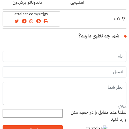
اسنپ‌پی
دندوناتو برگردون
(40%off)
۰
۱
شما چه نظری دارید؟
0
/
400
لطفا عدد مقابل را در جعبه متن
وارد کنید