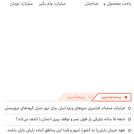
راحت محصول و
صاحبان
میلیارد وام بگیر
میلیارد تومان
خدماتت رو
فروشگاه‌های
بگیر
بفروش
آنلاین و حضوری
پربازدیدترین
پربحث‌ترین
جزئیات عملیات فرامرزی نیروهای ویژه ایران برای ترور سران گروه‌های تروریستی
نابغه ۱۵ ساله بلژیکی راز طول عمر و توقف پیری انسان را کشف می‌کند؟
نفوذ جریان بارش‌زا به کشور/ امروز و فردا این مناطق آماده بارش باران باشند