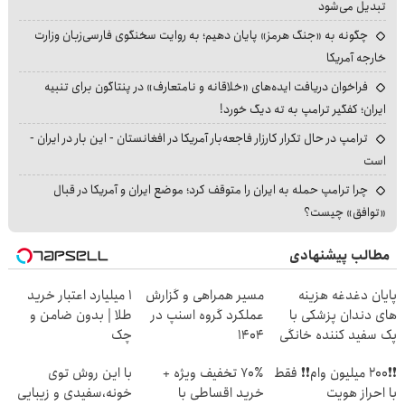
تبدیل می‌شود
چگونه به «جنگ هرمز» پایان دهیم؛ به روایت سخنگوی فارسی‌زبان وزارت
خارجه آمریکا
فراخوان دریافت ایده‌های «خلاقانه و نامتعارف» در پنتاگون برای تنبیه
ایران؛ کفگیر ترامپ به ته دیگ خورد!
ترامپ در حال تکرار کارزار فاجعه‌بار آمریکا در افغانستان - این بار در ایران -
است
چرا ترامپ حمله به ایران را متوقف کرد؛ موضع ایران و آمریکا در قبال
«توافق» چیست؟
مطالب پیشنهادی
پایان دغدغه هزینه
مسیر همراهی و گزارش
۱ میلیارد اعتبار خرید
های دندان پزشکی با
عملکرد گروه اسنپ در
طلا | بدون ضامن و
پک سفید کننده خانگی
۱۴۰۴
چک
❗❗200 میلیون وام❗❗ فقط
70٪ تخفیف ویژه +
با این روش توی
با احراز هویت
خرید اقساطی با
خونه،سفیدی و زیبایی