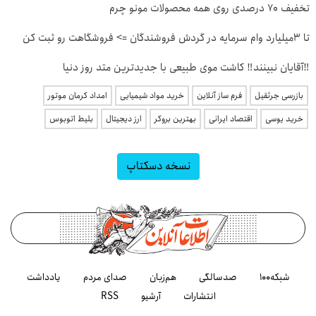
تخفیف 70 درصدی روی همه محصولات مونو چرم
تا 3میلیارد وام سرمایه در گردش فروشندگان => فروشگاهت رو ثبت کن
‼️آقایان نبینند‼️ کاشت موی طبیعی با جدیدترین متد روز دنیا
بازرسی جرثقیل
فرم ساز آنلاین
خرید مواد شیمیایی
امداد کرمان موتور
خرید یوسی
اقتصاد ایرانی
بهترین بروکر
ارز دیجیتال
بلیط اتوبوس
نسخه دسکتاپ
شبکه۱۰۰
صدسالگی
هم‌زبان
صدای مردم
یادداشت
انتشارات
آرشیو
RSS