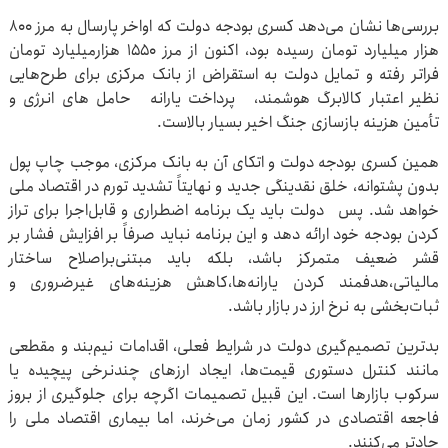
بررسی‌ها نشان می‌دهد کسری بودجه دولت که اواخر پارسال به مرز ۸۰۰
هزار میلیارد تومان رسیده بود، اکنون از مرز ۱۵۵۰ هزارمیلیارد تومان
فراتر رفته و تمایل دولت به استقراض از بانک مرکزی برای طرح‌هایی
نظیر اعتبار کالابرگ هوشمند، پرداخت یارانه حامل های انرژی و
تأمین هزینه بازسازی جنگ اخیر بسیار بالاست.
همین کسری بودجه‌ دولت و اتکای آن به بانک مرکزی، موجب چاپ پول
بدون پشتوانه، خلق نقدینگی جدید و نهایتاً تشدید تورم در اقتصاد ملی
خواهد شد. پس دولت باید یک برنامه‌ اضطراری و قابل‌اجرا برای تراز
کردن بودجه خود ارائه دهد و این برنامه نباید صرفاً بر افزایش فشار بر
قشر ضعیف متمرکز باشد، بلکه باید مبتنی‌براصلاح ساختار
مالیاتی،هدفمند کردن یارانه‌ها،کاهش هزینه‌های غیرضروری و
ثبات‌بخشی به نرخ ارز در بازار باشد.
بدترین تصمیم‌گیری دولت در شرایط فعلی، اقدامات نیم‌بند و مقطعی
مانند کنترل دستوری قیمت‌ها، ایجاد ارزهای چندنرخی پیچیده یا
سرکوب بازارها است. این قبیل تصمیمات اگرچه برای جلوگیری از بروز
فاجعه اقتصادی در کشور زمان می‌خرند، اما بیماری اقتصاد ملی را
حادتر می‌کنند.