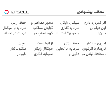
مطالب پیشنهادی
اگر کمردرد داری
سیگنال رایگان
مسیر همراهی و
حفظ ارزش
این فیلم رو
سرمایه گذاری
گزارش عملکرد
سرمایه با سیگنال
ببین!
میخوای؟ ثبت نام
گروه اسنپ در
درست در لحظه
◗پرسش‌نامه رو
کن
۱۴۰۴
✅ (شروع رایگان)
اسپری بیدکش
حفظ ارزش
از اکوتراست
اسپری
پر کن◖
تارومار با اثرفوری
سرمایه؛ با تحلیل
سیگنال رایگان
عنکبوت‌‌کش
، محافظ لباس در
دقیق و
سرمایه گذاری
تارومار
مقابل بید
سیگنال‌های به
بگیر
ازبین‌برنده انواع
موقع!
عنکبوت