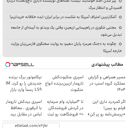
پیر شدن اصلاً خوشایند نیست؛ گفته‌های نویسنده «بازی تاج‌وتخت» درباره
افسردگی و انتظار مرگ
آشکارترین اعتراف آمریکا به شکست در برابر ایران؛ ایده خلاقانه خریداریم!
مجتبی شکوری در راهپیمایی اربعین؛ وقتی یک ویدئو به آیینه‌ای از جامعه
تبدیل می‌شود
چگونه به «جنگ هرمز» پایان دهیم؛ به روایت سخنگوی فارسی‌زبان وزارت
خارجه آمریکا
مطالب پیشنهادی
مسیر همراهی و گزارش
اسپری عنکبوت‌‌کش
نیکاموتور برگ برنده
عملکرد گروه اسنپ در
تارومار ازبین‌برنده انواع
جدیدش را رو کرد، IM
۱۴۰۴
عنکبوت
LS9 رسماً وارد بازار
ایران شد
اگر کمردرد داری این
تا 3میلیارد وام سرمایه
اسپری بیدکش تارومار
فیلم رو ببین!
در گردش فروشندگان
با اثرفوری ، محافظ
◗پرسش‌نامه رو پر کن◖
=> فروشگاهت رو ثبت
لباس در مقابل بید
کن