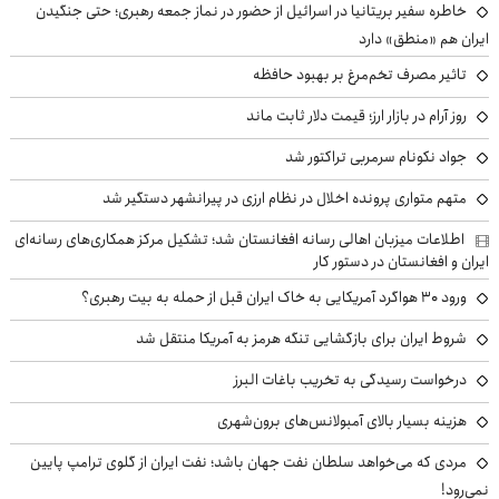
خاطره سفیر بریتانیا در اسرائیل از حضور در نماز جمعه رهبری؛ حتی جنگیدن
ایران هم «منطق» دارد
تاثیر مصرف تخم‌مرغ بر بهبود حافظه
روز آرام در بازار ارز؛ قیمت دلار ثابت ماند
جواد نکونام سرمربی تراکتور شد
متهم متواری پرونده اخلال در نظام ارزی در پیرانشهر دستگیر شد
اطلاعات میزبان اهالی رسانه افغانستان شد؛ تشکیل مرکز همکاری‌های رسانه‌ای
ایران و افغانستان در دستور کار
ورود ۳۰ هواگرد آمریکایی به خاک ایران قبل از حمله به بیت رهبری؟
شروط ایران برای بازگشایی تنگه هرمز به آمریکا منتقل شد
درخواست رسیدگی به تخریب باغات البرز
هزینه بسیار بالای آمبولانس‌های برون‌شهری
مردی که می‌خواهد سلطان نفت جهان باشد؛ نفت ایران از گلوی ترامپ پایین
نمی‌رود!