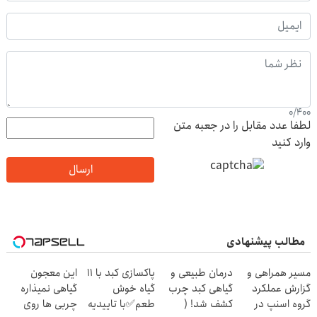
0
/
400
لطفا عدد مقابل را در جعبه متن
وارد کنید
ارسال
مطالب پیشنهادی
مسیر همراهی و
درمان طبیعی و
پاکسازی کبد با 11
این معجون
گزارش عملکرد
گیاهی کبد چرب
گیاه خوش
گیاهی نمیذاره
گروه اسنپ در
کشف شد! (
طعم✅با تاییدیه
چربی ها روی