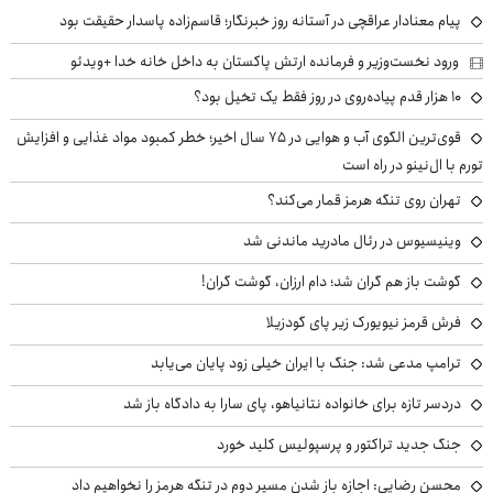
پیام معنادار عراقچی در آستانه روز خبرنگار؛ قاسم‌زاده پاسدار حقیقت بود
ورود نخست‌وزیر و فرمانده ارتش پاکستان به داخل خانه خدا +ویدئو
۱۰ هزار قدم پیاده‌روی در روز فقط یک تخیل بود؟
قوی‌ترین الگوی آب و هوایی در ۷۵ سال اخیر؛ خطر کمبود مواد غذایی و افزایش
تورم با ال‌نینو در راه است
تهران روی تنگه هرمز قمار می‌کند؟
وینیسیوس در رئال مادرید ماندنی شد
گوشت باز هم گران شد؛ دام ارزان، گوشت گران!
فرش قرمز نیویورک زیر پای گودزیلا
ترامپ مدعی شد: جنگ با ایران خیلی زود پایان می‌یابد
دردسر تازه برای خانواده نتانیاهو، پای سارا به دادگاه باز شد
جنگ جدید تراکتور و پرسپولیس کلید خورد
محسن رضایی: اجازه باز شدن مسیر دوم در تنگه هرمز را نخواهیم داد