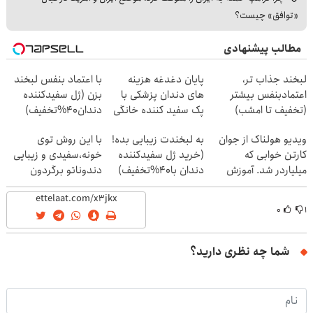
«توافق» چیست؟
مطالب پیشنهادی
لبخند جذاب تر،
پایان دغدغه هزینه
با اعتماد بنفس لبخند
اعتمادبنفس بیشتر
های دندان پزشکی با
بزن (ژل سفیدکننده
(تخفیف تا امشب)
پک سفید کننده خانگی
دندان40%تخفیف)
ویدیو هولناک از جوان
به لبخندت زیبایی بده!
با این روش توی
کارتن خوابی که
(خرید ژل سفیدکننده
خونه،سفیدی و زیبایی
میلیاردر شد. آموزش
دندان با40%تخفیف)
دندوناتو برگردون
رایگان
(40%off)
۰
۱
شما چه نظری دارید؟