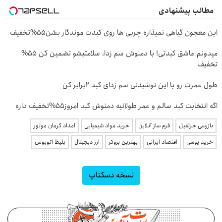
مطالب پیشنهادی
این معجون گیاهی نمیذاره چربی ها روی کبدت موندگار بشن55%تخفیف
میدونم عاشق کبدتی! با دمنوش سم زدا، سلامتیشو تضمین کن 55%
تخفیف
طول عمرت رو با این نوشیدنی سم زدای کبد 2برابر کن
اگه انتخابت کبد سالم و عمر طولانیه دمنوش کبد امروز55%تخفیف داره
بازرسی جرثقیل
فرم ساز آنلاین
خرید مواد شیمیایی
امداد کرمان موتور
خرید یوسی
اقتصاد ایرانی
بهترین بروکر
ارز دیجیتال
بلیط اتوبوس
نسخه دسکتاپ