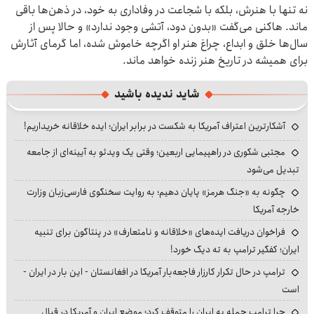
نه تنها با هنرش، بلکه با شجاعت در وفاداری به خود، در ذهن‌ها باقی
ماند. هاکنی می‌گفت «بدون دود، آتشی وجود ندارد» و حالا پس از
سال‌ها خلق و ابداع، چراغ هنر او اگرچه خاموش شده، اما گرمای آثارش
برای همیشه در تاریخ هنر زنده خواهد ماند.
شاید ندیده باشید
آشکارترین اعتراف آمریکا به شکست در برابر ایران؛ ایده خلاقانه خریداریم!
مجتبی شکوری در راهپیمایی اربعین؛ وقتی یک ویدئو به آیینه‌ای از جامعه
تبدیل می‌شود
چگونه به «جنگ هرمز» پایان دهیم؛ به روایت سخنگوی فارسی‌زبان وزارت
خارجه آمریکا
فراخوان دریافت ایده‌های «خلاقانه و نامتعارف» در پنتاگون برای تنبیه
ایران؛ کفگیر ترامپ به ته دیگ خورد!
ترامپ در حال تکرار کارزار فاجعه‌بار آمریکا در افغانستان - این بار در ایران -
است
چرا ترامپ حمله به ایران را متوقف کرد؛ موضع ایران و آمریکا در قبال