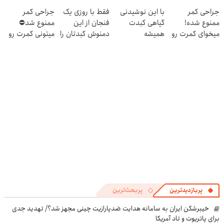
۱۴۰۴
لینک خرید
وزارت بهداشت
کبدت موندگار
جراحی کمر
با این نوشیدنی
فقط با روزی یک
جراحی کمر
محصول با
بشن55%تخفیف
ممنوع شده!
گیاهی کبدت
فنجان از این
ممنوع شد⛔
تخفیف ویژه)
میخوای کمرت رو
همیشه
دمنوش کبدتان را
میتونی کمرت رو
در منزل درمان
پرقدرته55%تخفیف
پاکسازی کنید
در منزل درمان
کنی؟
کنی! 👈🏻
((پرسش‌نامه))
پرسش‌نامه
پربازدیدترین
پربحث‌ترین
خیبرشکن ایران به سامانه هدایت ضدپارازیت چینی مجهز شد؟/ تهدید جدی
برای پاتریوت و تاد آمریکا