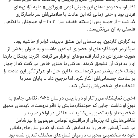
نظر او، محدودیت‌های این‌چنینی نوعی «زورگویی» علیه آزادی‌های
فردی بود و حتی زمانی که این عادت با سلامتی‌اش سر ناسازگاری
گذاشت – از جمله پس از سکته خفیف سال ۲۰۱۲ – او همچنان با نگاهی
فلسفی به آن می‌نگریست.
به گزارش گاردین، پیامدهای این عشق دیرینه، فراتر از حاشیه بود.
سیگار در خودنگاره‌های او حضوری نمادین داشت و به عنوان بخشی از
هویت هنری‌اش در کنار قلم‌موهای او قرار می‌گرفت. اگرچه پزشکان بارها
او را به ترک آن تشویق کردند، هاکنی با طنزی خاص می‌گفت که از چهار
پزشک خود بیشتر عمر کرده است. با این حال، او هرگز تأثیر این عادت را
بر سلامت جسمانی‌اش انکار نکرد، اما ترجیح داد تا پایان عمر با
انتخاب‌های شخصی‌اش زندگی کند.
آخرین نمایشگاه مرور آثار او در پاریس در سال ۲۰۲۵، نگاهی جامع به
نبوغ او داشت؛ جایی که خودنگاره‌هایش با «اثر دروست»، لایه‌های عمیق
شخصیت او را به تصویر می‌کشیدند. هاکنی در اواخر عمر، در
نقاشی‌هایش که پرتره‌ای از مراقبش، توماس موپفوبی را نیز شامل
می‌شد، آرامشی خاص را به نمایش گذاشت. او که در سال‌های پایانی
خود به شخصیتی محبوب در میان نسل‌های مختلف تبدیل شده بود،