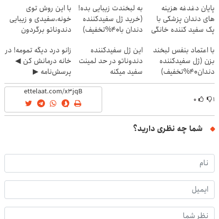
پایان دغدغه هزینه
به لبخندت زیبایی بده!
با این روش توی
های دندان پزشکی با
(خرید ژل سفیدکننده
خونه،سفیدی و زیبایی
پک سفید کننده خانگی
دندان با40%تخفیف)
دندوناتو برگردون
(40%off)
با اعتماد بنفس لبخند
این ژل سفیدکننده
زانو درد دیگه تمومه! در
بزن (ژل سفیدکننده
دندوناتو در حد لمینت
خانه درمانش کن ◀
دندان40%تخفیف)
سفید میکنه
پرسش‌نامه ▶
(40%تخفیف)
۰
۱
شما چه نظری دارید؟