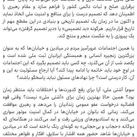
برقراری صلح و ثبات دائمی کشور را فراهم سازد و مقام رهبری را
اطمینان دهد که تصمیم درست را برای منافع و امنیت ملی اتخاذ نماید
و اکنون ما در زمان یک تصمیم تاریخی و بنیادی در این مقطع مهم از
تاریخ قرار داریم. هرگونه «بد تصمیمی» یا «دیر تصمیم گرفتن» می‌تواند
یک پیروزی را به شکست منجر و منتج کند.
یا همین اجتماعات غرورآمیز مردم در میادین و خیابان‌ها که به عنوان
بزرگترین زنجیره انسانی و همبستگی ایرانیان ثبت ملی شده است و
یکصد شب از آن می‌گذرد، چه کسی باید تصمیم بگیرد که این اجتماعات
در اوج خود باید خاتمه یا ادامه پیدا کند؟ آیا ارجاع مسئولیت به این و
آن، کار درستی است؟ چرا نهادهای مسئول نباید پاسخگو باشند؟
سوم) آشتی ملی: آیا برای رفع کدورت‌ها و اختلافات باید منتظر زمان
بود؟ همین حالا بهترین زمان برای «آشتی ملی» نیست؟ وقتی قوه
قضائیه درخواست عفو عمومی زندانیان را می‌دهد و رهبری موافقت
می‌کند، زمانی که بانوان در خیابان‌ها در کمال امنیت موتور سواری
می‌کنند و به استادیوم‌های ورزشی رفت و آمد می‌کنند در هنگامه‌ای که
دوگانه «حجاب و بی‌حجابی» به گونه‌ای رنگ باخته است که در میادین
و خیابان‌ها شاهد حضور همه اقشار با سلایق، افکار و ظواهر مختلف