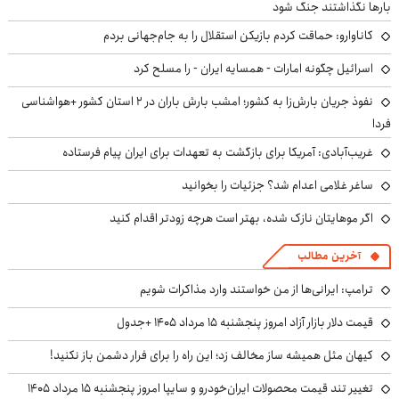
بارها نگذاشتند جنگ شود
کاناوارو: حماقت کردم بازیکن استقلال را به جام‌جهانی بردم
اسرائیل چگونه امارات - همسایه ایران - را مسلح کرد
نفوذ جریان بارش‌زا به کشور؛ امشب بارش باران در ۲ استان کشور +هواشناسی
فردا
غریب‌آبادی: آمریکا برای بازگشت به تعهدات برای ایران پیام فرستاده
ساغر غلامی اعدام شد؟ جزئیات را بخوانید
اگر موهایتان نازک شده، بهتر است هرچه زودتر اقدام کنید
آخرین مطالب
ترامپ: ایرانی‌ها از من خواستند وارد مذاکرات شویم
قیمت دلار بازار آزاد امروز پنجشنبه ۱۵ مرداد ۱۴۰۵ +جدول
کیهان مثل همیشه ساز مخالف زد؛ این راه را برای فرار دشمن باز نکنید!
تغییر تند قیمت محصولات ایران‌خودرو و سایپا امروز پنجشنبه ۱۵ مرداد ۱۴۰۵