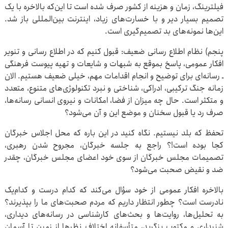
فیلترینگ، زمان و هزینه از کشور صرف شده است تا این‌که بالاخره با یک
تصمیم بسیار دیر و با خسارت‌های زیاد، اینترنت بین‌المللی باز شد.
این‌ها نمونه‌های بد تصمیم‌گیری است.
پنجم) نظام اطلاع رسانی ضعیف: قبول کنیم که در اطلاع رسانی و تنویر
افکار عمومی، پاسخ بموقع به شبهات و شایعات و تهیه پیوست فرهنگی
ـ رسانه‌ای برای توضیح و انجام اقدامات مهم، خیلی ضعیف هستیم. الان
زمانه جنگ ترکیبی، ادراکی، شناختی و نبرد تکنولوژی‌های متنوع، متعدد
و متکثر است. حال چه میزان از فضا، امکانات و نیروی انسانی رسانه‌ها،
صرف رد یا قبول سخنان و موضع این و آن می‌شود؟
تحفظ که بلد نیستیم. نگاه کنید در این باره که محل اجلاس خبرگان
کجا بوده است!؟ راجع به جلسه خبرگان، مجروح شدن رهبری،
تصمیمات مجلس خبرگان از سوی خود اعضای مجلس خبرگان، چقدر
ضد و نقیض صحبت می‌شود؟
بالاخره افکار عمومی از خود سؤال می‌کند که کدام درست و کدام‌یک
نادرست است؟ چطور انتظار داریم که مردم صحبت‌های ما را بپذیرند؟
به تحلیل‌ها، روایت‌ها و بحث‌های کارشناسی در رسانه‌های دیداری،
شنیداری و مکتوب بنگرید، متأسفانه اختلاف نظرها از زمین تا آسمان