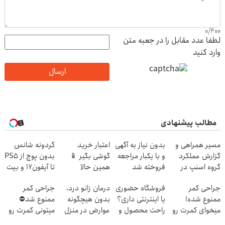
0
/
400
لطفا عدد مقابل را در جعبه متن
وارد کنید
ارسال
مطالب پیشنهادی
مسیر همراهی و
بدون نیاز به آگهی
اعتبار خرید
گردونه شانس
گزارش عملکرد
و با یکبار مراجعه
گوشی بگیر 📱
بدون پوچ از PS5
گروه اسنپ در
فروخته شد
همین حالا
تا آیفون17 و بیت
۱۴۰۴
درخواست اعتبار
کوین 🔥
جراحی کمر
فروشگاه حضوری
درمان زانو درد،
جراحی کمر
بده 🎯
ممنوع شده!
یا اینترنتی داری؟
بدون هیچگونه
ممنوع شد⛔
میخوای کمرت رو
راحت محصول و
عوارض در منزل
میتونی کمرت رو
در منزل درمان
خدماتت رو
(◂پرسش‌نامه)
در منزل درمان