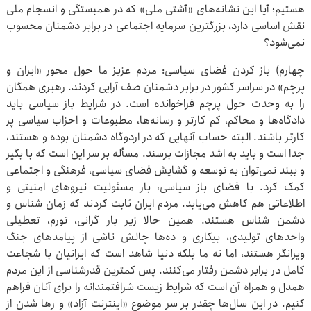
هستیم؛ آیا این نشانه‌های «آشتی ملی» که در همبستگی و انسجام ملی
نقش اساسی دارد، بزرگترین سرمایه اجتماعی در برابر دشمنان محسوب
نمی‌شود؟
چهارم) باز کردن فضای سیاسی: مردم عزیز ما حول محور «ایران و
پرچم» در سراسر کشور در برابر دشمنان صف آرایی کردند. رهبری همگان
را به وحدت حول پرچم فراخوانده است. در شرایط باز سیاسی باید
دادگاه‌ها و محاکم، کم کارتر و رسانه‌ها، مطبوعات و احزاب سیاسی پر
کارتر باشند. البته حساب آنهایی که در اردوگاه دشمنان بوده و هستند،
جدا است و باید به اشد مجازات برسند. مسأله بر سر این است که با بگیر
و ببند نمی‌توان به توسعه و گشایش فضای سیاسی، فرهنگی و اجتماعی
کمک کرد. با فضای باز سیاسی، بار مسئولیت نیروهای امنیتی و
اطلاعاتی هم کاهش می‌یابد. مردم ایران ثابت کردند که زمان شناس و
دشمن شناس هستند. همین حالا زیر بار گرانی، تورم، تعطیلی
واحدهای تولیدی، بیکاری و ده‌ها چالش ناشی از پیامدهای جنگ
ویرانگر هستند، اما نه ما بلکه دنیا شاهد است که ایرانیان با شجاعت
کامل در برابر دشمن رفتار می‌کنند. پس کمترین قدرشناسی از این مردم
همدل و همراه آن است که شرایط زیست شرافتمندانه را برای آنان فراهم
کنیم. در این سال‌ها چقدر بر سر موضوع «اینترنت آزاد» و رها شدن از