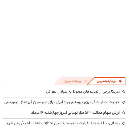
کنی؟
بفروش
کنی! 👈🏻
((پرسش‌نامه))
پرسش‌نامه
پربازدیدترین
پربحث‌ترین
آمریکا برخی از تحریم‌های مربوط به سپاه را لغو کرد
جزئیات عملیات فرامرزی نیروهای ویژه ایران برای ترور سران گروه‌های تروریستی
ارزش سهام عدالت ۵۳۲هزار تومانی امروز چهارشنبه ۱۴ مرداد
روحانی: بنا نیست تا قیامت با همسایگانمان اختلاف داشته باشیم/ رهبر شهید