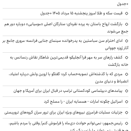
+جدول
قیمت سکه و طلا امروز پنجشنبه ۱۵ مرداد ۱۴۰۵ +جدول
بازگشت ارواح باستان به پرده نقره‌ای؛ ستارگان اصلی «مومیایی» دوباره دور هم
جمع می‌شوند
ادای احترام سن سباستین به پدرخوانده سینمای جنایی فرانسه؛ مروری جامع بر
آثار ژوزه جووانی
کشف رازهای سر به مهر فرا آنجلیکو؛ قدیمی‌ترین شاهکار نقاش رنسانس به
خانه بازگشت
مردی که با گذشته‌اش تسویه‌حساب کرد؛ گفتگو با اروین ولش درباره اعتیاد،
انضباط و دنیای مدرن
پیامدهای دیپلماسی کودکستانی ترامپ در قبال ایران برای آمریکا و جهان
اسرائیل چگونه امارات - همسایه ایران - را مسلح کرد
جزئیات عملیات فرامرزی نیروهای ویژه ایران برای ترور سران گروه‌های تروریستی
رئیس‌جمهور: نمی‌توانم حوادث دی‌ماه را فراموش کنم/ وقتی با مردم باشیم،
هیچ قدرتی نمی‌تواند ما را زمین‌گیر کند