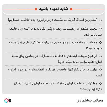
شاید ندیده باشید
آشکارترین اعتراف آمریکا به شکست در برابر ایران؛ ایده خلاقانه خریداریم!
مجتبی شکوری در راهپیمایی اربعین؛ وقتی یک ویدئو به آیینه‌ای از جامعه
تبدیل می‌شود
چگونه به «جنگ هرمز» پایان دهیم؛ به روایت سخنگوی فارسی‌زبان وزارت
خارجه آمریکا
فراخوان دریافت ایده‌های «خلاقانه و نامتعارف» در پنتاگون برای تنبیه
ایران؛ کفگیر ترامپ به ته دیگ خورد!
ترامپ در حال تکرار کارزار فاجعه‌بار آمریکا در افغانستان - این بار در ایران -
است
چرا ترامپ حمله به ایران را متوقف کرد؛ موضع ایران و آمریکا در قبال
«توافق» چیست؟
مطالب پیشنهادی