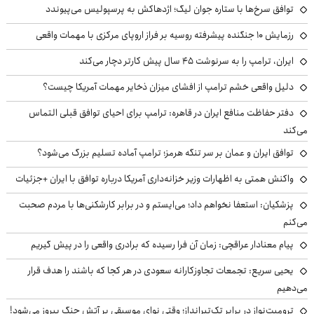
توافق سرخ‌ها با ستاره جوان لیگ؛ اژدهاکش به پرسپولیس می‌پیوندد
رزمایش ۱۰ جنگنده پیشرفته روسیه بر فراز اروپای مرکزی با مهمات واقعی
ایران، ترامپ را به سرنوشت ۴۵ سال پیش کارتر دچار می‌کند
دلیل واقعی خشم ترامپ از افشای میزان ذخایر مهمات آمریکا چیست؟
دفتر حفاظت منافع ایران در قاهره: ترامپ برای احیای توافق قبلی التماس
می‌کند
توافق ایران و عمان بر سر تنگه هرمز؛ ترامپ آماده تسلیم بزرگ می‌شود؟
واکنش همتی به اظهارات وزیر خزانه‌داری آمریکا درباره توافق با ایران +جزئیات
پزشکیان: استعفا نخواهم داد؛ می‌ایستم و در برابر کارشکنی‌ها با مردم صحبت
می‌کنم
پیام معنادار عراقچی: زمان آن فرا رسیده که برادری واقعی را در پیش گیریم
یحیی سریع: تجمعات تجاوزکارانه سعودی در هر کجا که باشند را هدف قرار
می‌دهیم
ترومپت‌نواز در برابر تک‌تیرانداز؛ وقتی نوای موسیقی بر آتش جنگ پیروز می‌شود!