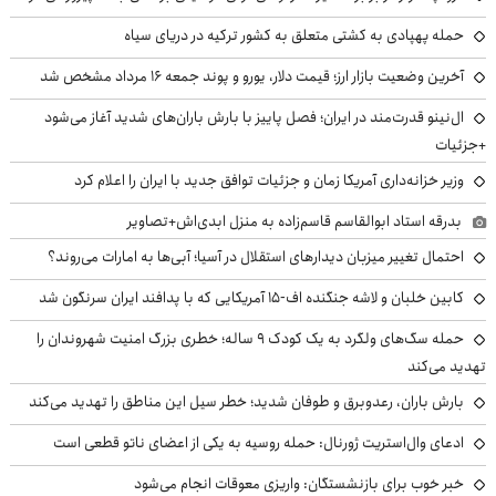
حمله پهپادی به کشتی متعلق به کشور ترکیه در دریای سیاه
آخرین وضعیت بازار ارز؛ قیمت دلار، یورو و پوند جمعه ۱۶ مرداد مشخص شد
ال‌نینو قدرت‌مند در ایران؛ فصل پاییز با بارش باران‌های شدید آغاز می‌شود
+جزئیات
وزیر خزانه‌داری آمریکا زمان و جزئیات توافق جدید با ایران را اعلام کرد
بدرقه استاد ابوالقاسم قاسم‌زاده به منزل ابدی‌اش+تصاویر
احتمال تغییر میزبان دیدارهای استقلال در آسیا؛ آبی‌ها به امارات می‌روند؟
کابین خلبان و لاشه جنگنده اف-۱۵ آمریکایی که با پدافند ایران سرنگون شد
حمله سگ‌های ولگرد به یک کودک ۹ ساله؛ خطری بزرگ امنیت شهروندان را
تهدید می‌کند
بارش باران، رعدوبرق و طوفان شدید؛ خطر سیل این مناطق را تهدید می‌کند
ادعای وال‌استریت ژورنال: حمله روسیه به یکی از اعضای ناتو قطعی است
خبر خوب برای بازنشستگان: واریزی معوقات انجام می‌شود