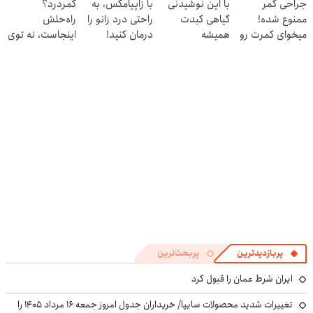
جراحی کمر
با این نوشیدنی
با زاپیامکس، به
کمردرد؟
کنی! 👈🏻
ممنوع شده!
گیاهی کبدت
راحتی درد زانو را
راه‌حلش
پرسش‌نامه
میخوای کمرت رو
همیشه
درمان کنید!
اینجاست، نه توی
در منزل درمان
پرقدرته55%تخفیف
داروخونه
کنی؟
((پرسش‌نامه))
پربازدیدترین
پربحث‌ترین
ایران شرط عمان را قبول کرد
تغییرات شدید محصولات سایپا/ خریداران جدول امروز جمعه ۱۶ مرداد ۱۴۰۵ را