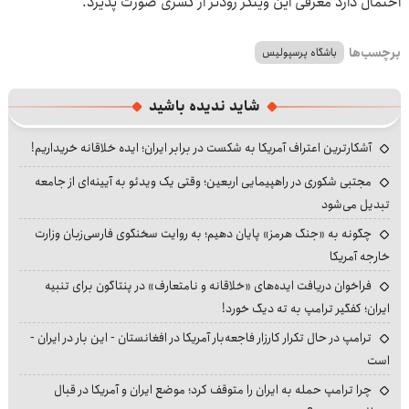
احتمال دارد معرفی این وینگر زودتر از کسری صورت پذیرد.
برچسب‌ها
باشگاه پرسپولیس
شاید ندیده باشید
آشکارترین اعتراف آمریکا به شکست در برابر ایران؛ ایده خلاقانه خریداریم!
مجتبی شکوری در راهپیمایی اربعین؛ وقتی یک ویدئو به آیینه‌ای از جامعه
تبدیل می‌شود
چگونه به «جنگ هرمز» پایان دهیم؛ به روایت سخنگوی فارسی‌زبان وزارت
خارجه آمریکا
فراخوان دریافت ایده‌های «خلاقانه و نامتعارف» در پنتاگون برای تنبیه
ایران؛ کفگیر ترامپ به ته دیگ خورد!
ترامپ در حال تکرار کارزار فاجعه‌بار آمریکا در افغانستان - این بار در ایران -
است
چرا ترامپ حمله به ایران را متوقف کرد؛ موضع ایران و آمریکا در قبال