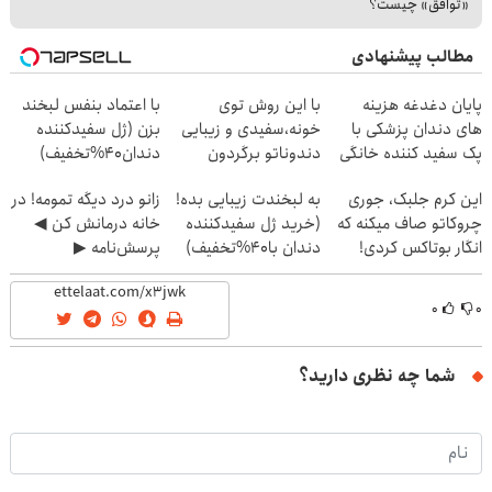
«توافق» چیست؟
مطالب پیشنهادی
پایان دغدغه هزینه
با این روش توی
با اعتماد بنفس لبخند
های دندان پزشکی با
خونه،سفیدی و زیبایی
بزن (ژل سفیدکننده
پک سفید کننده خانگی
دندوناتو برگردون
دندان40%تخفیف)
(40%off)
این کرم جلبک، جوری
به لبخندت زیبایی بده!
زانو درد دیگه تمومه! در
چروکاتو صاف میکنه که
(خرید ژل سفیدکننده
خانه درمانش کن ◀
انگار بوتاکس کردی!
دندان با40%تخفیف)
پرسش‌نامه ▶
(تخفیف ویژه)
۰
۰
شما چه نظری دارید؟