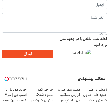
0
/
400
لطفا عدد مقابل را در جعبه متن
وارد کنید
ارسال
مطالب پیشنهادی
۱ میلیارد اعتبار
مسیر همراهی و
جراحی کمر
خرید موبایل با
خرید طلا | بدون
گزارش عملکرد
ممنوع شد⛔
اسنپ پی | در ۴
ضامن و چک
گروه اسنپ در
میتونی کمرت رو
قسط بدون سود
۱۴۰۴
در منزل درمان
و کارمزد!