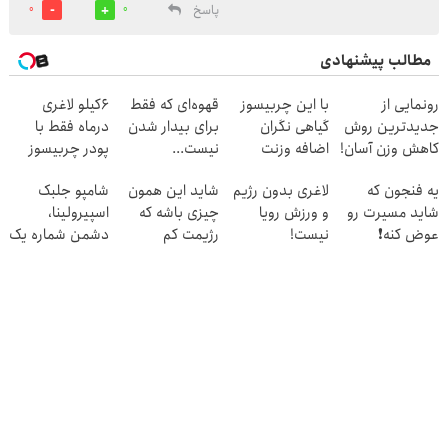
پاسخ
0
0
مطالب پیشنهادی
رونمایی از
با این چربیسوز
قهوه‌ای که فقط
6کیلو لاغری
جدیدترین روش
گیاهی نگران
برای بیدار شدن
درماه فقط با
کاهش وزن آسان!
اضافه وزنت
نیست...
پودر چربیسوز
نباش😎 (کلیک
قهوه ممکنه😍
یه فنجون که
لاغری بدون رژیم
شاید این همون
شامپو جلبک
جهت سفارش با
تخفیف ویژه🔥
شاید مسیرت رو
و ورزش رویا
چیزی باشه که
اسپیرولینا،
تخفیف)
عوض کنه❗
نیست!
رژیمت کم
دشمن شماره یک
داشت...
ریزش
مو!45%تخفیف
ویژه