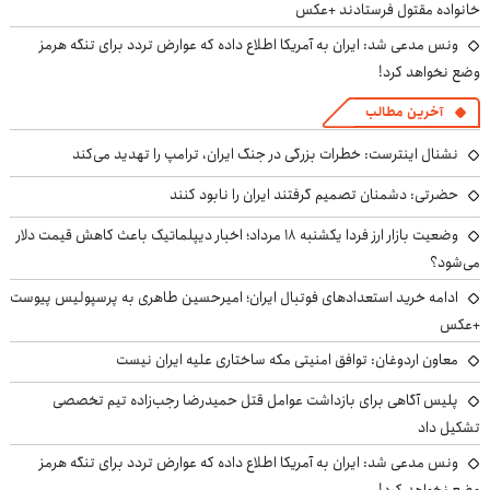
خانواده مقتول فرستادند +عکس
ونس مدعی شد: ایران به آمریکا اطلاع داده که عوارض تردد برای تنگه هرمز
وضع نخواهد کرد!
آخرین مطالب
نشنال اینترست: خطرات بزرگی در جنگ ایران، ترامپ را تهدید می‌کند
حضرتی: دشمنان تصمیم گرفتند ایران را نابود کنند
وضعیت بازار ارز فردا یکشنبه ۱۸ مرداد؛ اخبار دیپلماتیک باعث کاهش قیمت دلار
می‌شود؟
ادامه خرید استعدادهای فوتبال ایران؛ امیرحسین طاهری به پرسپولیس پیوست
+عکس
معاون اردوغان: توافق امنیتی مکه ساختاری علیه ایران نیست
پلیس آگاهی برای بازداشت عوامل قتل حمیدرضا رجب‌زاده تیم تخصصی
تشکیل داد
ونس مدعی شد: ایران به آمریکا اطلاع داده که عوارض تردد برای تنگه هرمز
وضع نخواهد کرد!