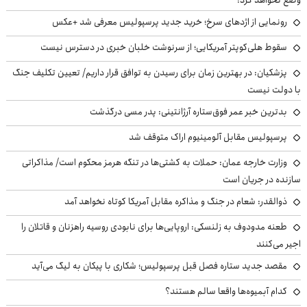
رونمایی از اژدهای سرخ؛ خرید جدید پرسپولیس معرفی شد +عکس
سقوط هلی‌کوپتر آمریکایی؛ از سرنوشت خلبان خبری در دسترس نیست
پزشکیان‌: در بهترین زمان برای رسیدن به توافق قرار داریم/ تعیین تکلیف جنگ
با دولت نیست
بدترین خبر عمر فوق‌ستاره آرژانتینی: پدر مسی درگذشت
پرسپولیس مقابل آلومینیوم اراک متوقف شد
وزارت خارجه عمان: حملات به کشتی‌ها در تنگه هرمز محکوم است/ مذاکراتی
سازنده در جریان است
ذوالقدر: شعام در جنگ و مذاکره مقابل آمریکا کوتاه نخواهد آمد
طعنه مدودوف به زلنسکی: اروپایی‌ها برای نابودی روسیه راهزنان و قاتلان را
اجیر می‌کنند
مقصد جدید ستاره فصل قبل پرسپولیس؛ شکاری با پیکان به لیگ می‌آید
کدام آبمیوه‌ها واقعا سالم هستند؟