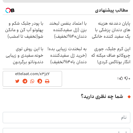
مطالب پیشنهادی
پایان دغدغه هزینه
با اعتماد بنفس لبخند
با پودر جلبک شکم و
های دندان پزشکی با
بزن (ژل سفیدکننده
پهلوتو آب کن و مانکن
پک سفید کننده خانگی
دندان40%تخفیف)
شو(تخفیف تا امشب)
این کرم جلبک، جوری
به لبخندت زیبایی بده!
با این روش توی
چروکاتو صاف میکنه که
(خرید ژل سفیدکننده
خونه،سفیدی و زیبایی
انگار بوتاکس کردی!
دندان با40%تخفیف)
دندوناتو برگردون
(تخفیف ویژه)
(40%off)
۱
۰
شما چه نظری دارید؟