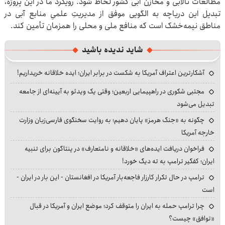
مطالعات تالابی و مخازن آبی کشور لحاظ شود. رویکرد ما در این پروژه،
تبدیل این دریاچه به الگویی موفق از مدیریتِ علمیِ منابع آبی در
مناطق نیمه‌خشک است که منافع ملی و محلی را همزمان تأمین کند.
شاید ندیده باشید
آشکارترین اعتراف آمریکا به شکست در برابر ایران؛ ایده خلاقانه خریداریم!
مجتبی شکوری در راهپیمایی اربعین؛ وقتی یک ویدئو به آیینه‌ای از جامعه
تبدیل می‌شود
چگونه به «جنگ هرمز» پایان دهیم؛ به روایت سخنگوی فارسی‌زبان وزارت
خارجه آمریکا
فراخوان دریافت ایده‌های «خلاقانه و نامتعارف» در پنتاگون برای تنبیه
ایران؛ کفگیر ترامپ به ته دیگ خورد!
ترامپ در حال تکرار کارزار فاجعه‌بار آمریکا در افغانستان - این بار در ایران -
است
چرا ترامپ حمله به ایران را متوقف کرد؛ موضع ایران و آمریکا در قبال
«توافق» چیست؟