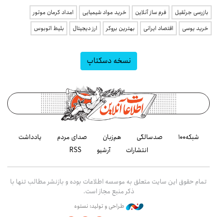
بازرسی جرثقیل
فرم ساز آنلاین
خرید مواد شیمیایی
امداد کرمان موتور
خرید یوسی
اقتصاد ایرانی
بهترین بروکر
ارز دیجیتال
بلیط اتوبوس
نسخه دسکتاپ
شبکه۱۰۰
صدسالگی
هم‌زبان
صدای مردم
یادداشت
انتشارات
آرشیو
RSS
تمام حقوق این سایت متعلق به موسسه اطلاعات بوده و بازنشر مطالب تنها با
ذکر منبع مجاز است.
طراحی و تولید: نستوه