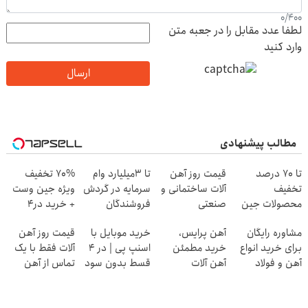
0
/
400
لطفا عدد مقابل را در جعبه متن
وارد کنید
ارسال
مطالب پیشنهادی
تا 70 درصد
قیمت روز آهن
تا 3میلیارد وام
70% تخفیف
تخفیف
آلات ساختمانی و
سرمایه در گردش
ویژه جین وست
محصولات جین
صنعتی
فروشندگان
+ خرید در4
وست + خرید در
قسطه
مشاوره رایگان
آهن پرایس،
خرید موبایل با
قیمت روز آهن
4 قسط
برای خرید انواع
خرید مطمئن
اسنپ پی | در ۴
آلات فقط با یک
آهن و فولاد
آهن آلات
قسط بدون سود
تماس از آهن
و کارمزد!
پرایس