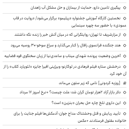
پیگیری تامین دارو، حمایت از بیماران و حل مشکل آب زاهدان
نخستین کارگاه آموزشی جشنواره «ریلیمو» برگزار می‌شود/ «روایت در قاب
عمودی» با حضور سه چهره سینمایی
از مزارشریف تا تهران؛ روایتگرانی که در میان آتش خبر را زنده نگه داشتند
هند جنگنده فرانسوی رافال را کنار می‌گذارد و سراغ سوخو-30 روسیه می‌رود
آخرین وضعیت پرونده شهدای میناب و ساعدی‌نیا از زبان سخنگوی قوه قضاییه
درخشش ستاره فیلم فرهادی در لوکارنو؛ ویرژینی افیرا جایزه «لئوپارد کلاب» را از
آن خود کرد
[روزبه کردونی] نامی که زیر ستون می‌ماند
دلار بازار آزاد ۲هزار تومان گران شد؛ علت چیست؟ +نرخ امروز ۱۷ مرداد
این داروی تلخ چاره حل بحران «بنزین» است؟
تأیید ربایش و قتل وحشتناک مداح جوان؛ آدمکش‌ها فیلم جنایت را برای
خانواده مقتول فرستادند +عکس