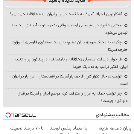
شاید ندیده باشید
آشکارترین اعتراف آمریکا به شکست در برابر ایران؛ ایده خلاقانه خریداریم!
مجتبی شکوری در راهپیمایی اربعین؛ وقتی یک ویدئو به آیینه‌ای از جامعه
تبدیل می‌شود
چگونه به «جنگ هرمز» پایان دهیم؛ به روایت سخنگوی فارسی‌زبان وزارت
خارجه آمریکا
فراخوان دریافت ایده‌های «خلاقانه و نامتعارف» در پنتاگون برای تنبیه
ایران؛ کفگیر ترامپ به ته دیگ خورد!
ترامپ در حال تکرار کارزار فاجعه‌بار آمریکا در افغانستان - این بار در ایران -
است
چرا ترامپ حمله به ایران را متوقف کرد؛ موضع ایران و آمریکا در قبال
«توافق» چیست؟
مطالب پیشنهادی
پایان دغدغه هزینه
با اعتماد بنفس لبخند
تا 70 درصد تخفیف