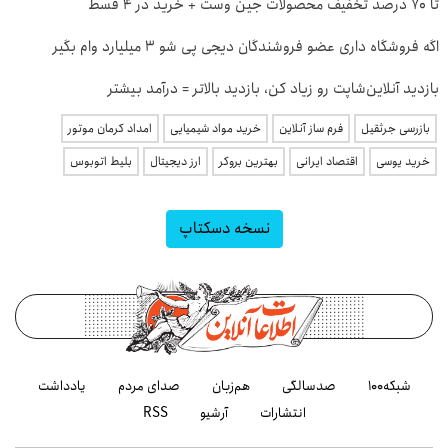
تا 70 درصد تخفیف محصولات جین وست + خرید در 4 قسط
اگه فروشگاه داری عضو فروشندگان دیجی پی شو 3 میلیارد وام بگیر
بازدید آنلاین‌شاپت رو زیاد کن، بازدید بالاتر = درآمد بیشتر
بازرسی جرثقیل
فرم ساز آنلاین
خرید مواد شیمیایی
امداد کرمان موتور
خرید یوسی
اقتصاد ایرانی
بهترین بروکر
ارز دیجیتال
بلیط اتوبوس
نسخه دسکتاپ
شبکه۱۰۰
صدسالگی
هم‌زبان
صدای مردم
یادداشت
انتشارات
آرشیو
RSS