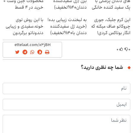
های دندان پزشکی با
بزن (ژل سفیدکننده
محصولات جین وست +
پک سفید کننده خانگی
دندان40%تخفیف)
خرید در 4 قسط
این کرم جلبک، جوری
به لبخندت زیبایی بده!
با این روش توی
چروکاتو صاف میکنه که
(خرید ژل سفیدکننده
خونه،سفیدی و زیبایی
انگار بوتاکس کردی!
دندان با40%تخفیف)
دندوناتو برگردون
(تخفیف ویژه)
(40%off)
۰
۰
شما چه نظری دارید؟