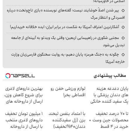
اسلامی در خاورمیانه!
پیر شدن اصلاً خوشایند نیست؛ گفته‌های نویسنده «بازی تاج‌وتخت» درباره
افسردگی و انتظار مرگ
آشکارترین اعتراف آمریکا به شکست در برابر ایران؛ ایده خلاقانه خریداریم!
مجتبی شکوری در راهپیمایی اربعین؛ وقتی یک ویدئو به آیینه‌ای از جامعه
تبدیل می‌شود
چگونه به «جنگ هرمز» پایان دهیم؛ به روایت سخنگوی فارسی‌زبان وزارت
خارجه آمریکا
مطالب پیشنهادی
پایان دغدغه هزینه
لوازم ورزشی خفن رو
بهترین داروهای لاغری
های دندان پزشکی با
اقساطی بخر!
برای شروع کاهش وزن،
پک سفید کننده خانگی
ارسال از داروخانه های
نزدیکت!
تا 70 درصد تخفیف
با اعتماد بنفس لبخند
۱ میلیون تومان تخفیف
محصولات جین وست +
بزن (ژل سفیدکننده
داروهای لاغری منتخب
خرید در 4 قسط
دندان40%تخفیف)
با ارسال از داروخانه