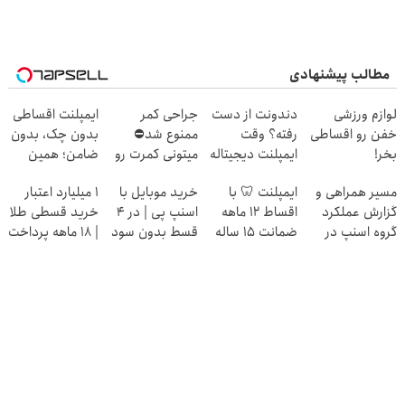
مطالب پیشنهادی
لوازم ورزشی
دندونت از دست
جراحی کمر
ایمپلنت اقساطی
خفن رو اقساطی
رفته؟ وقت
ممنوع شد⛔
بدون چک، بدون
بخر!
ایمپلنت دیجیتاله
میتونی کمرت رو
ضامن؛ همین
در منزل درمان
امروز نوبت
مسیر همراهی و
ایمپلنت 🦷 با
خرید موبایل با
۱ میلیارد اعتبار
کنی! 👈🏻
مشاوره بگیر
گزارش عملکرد
اقساط 12 ماهه
اسنپ پی | در ۴
خرید قسطی طلا
پرسش‌نامه
گروه اسنپ در
ضمانت 15 ساله
قسط بدون سود
| ۱۸ ماهه پرداخت
۱۴۰۴
و کارمزد!
کن