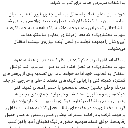
به انتخاب سرمربی جدید برای تیم می‌گیرند.
هرچند این اتفاق افتاد و استقلال براساس جدول فریز شده، به عنوان
نماینده ایران در لیگ نخبگان آسیا فصل آینده به ای‌اف‌سی معرفی شد
اما شایعاتی که در این مدت وجود داشت، رنگ واقعیت به خود نگرفت.
سهراب بختیاری‌زاده که بعد از برکناری ریکاردو ساپینتو هدایت
آبی‌پوشان را برعهده گرفت، در فصل آینده نیز روی نیمکت استقلال
می‌نشیند.
باشگاه استقلال امروز اعلام کرد: «با نظر کمیته فنی و هیئت‌مدیره،
سهراب بختیاری‌زاده در فصل آینده نیز به عنوان سرمربی تیم فوتبال
استقلال به فعالیت خود ادامه خواهد داد. این تصمیم پس از بررسی‌های
گسترده کمیته فنی و ارزیابی گزینه‌های متعدد داخلی و خارجی، در چند
مرحله و طی چندین جلسه تخصصی با حضور اعضای کمیته فنی،
هیئت‌مدیره و مشاوران اتخاذ شد و در نهایت جمع‌بندی مجموعه
مدیریتی و فنی باشگاه بر تداوم همکاری با سهراب بختیاری‌زاده قرار
گرفت. بختیاری‌زاده در هفته‌های پایانی فصل گذشته هدایت استقلال را
بر عهده گرفت و در ادامه مسیر آبی‌پوشان ضمن رسیدن به صدر جدول
رقابت‌ها، موفق شدند سهمیه حضور در لیگ نخبگان آسیا را نیز کسب