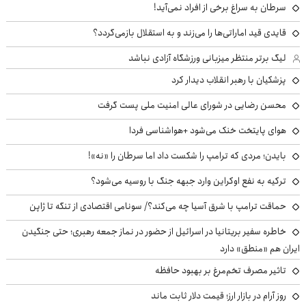
سرطان به سراغ برخی از افراد نمی‌آید!
قایدی قید اماراتی‌ها را می‌زند و به استقلال بازمی‌گردد؟
لیگ برتر منتظر میزبانی ورزشگاه آزادی نباشد
پزشکیان با رهبر انقلاب دیدار کرد
محسن رضایی در شورای عالی امنیت ملی پست گرفت
هوای پایتخت خنک می‌شود +هواشناسی فردا
بایدن؛ مردی که ترامپ را شکست داد اما سرطان را «نه»!
ترکیه به نفع اوکراین وارد جبهه جنگ با روسیه می‌شود؟
حماقت ترامپ با شرق آسیا چه می‌کند؟/ سونامی اقتصادی از تنگه تا ژاپن
خاطره سفیر بریتانیا در اسرائیل از حضور در نماز جمعه رهبری؛ حتی جنگیدن
ایران هم «منطق» دارد
تاثیر مصرف تخم‌مرغ بر بهبود حافظه
روز آرام در بازار ارز؛ قیمت دلار ثابت ماند