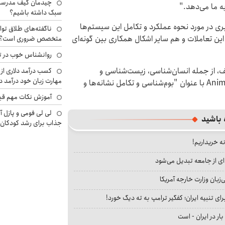
چیدمان کیف مدرسه؛
ه ما می‌دهد."
سبک داشته باشیم؟
ری در مورد نحوه عملکرد و تکامل این سیستم‌ها
ناگفته‌های طلاق توا
ین تعاملات و هم سایر اشکال همکاری بین گونه‌ای
متخصص ضروری است؟
روانشناس خوب در ت
از رشته‌های مختلف، از جمله انسان‌شناسی، زیست‌شناسی و
کسب درآمد دلاری از 
مهارت زبان خود درآمد د
زبان‌شناسی انجام شده است، در ژورنال Animal Behaviour با عنوان "بوم‌شناسی و تکامل نشانه‌ها و
آموزش نکات مهم قبل 
لی لی فومی و پازل آ
 باشید
جذاب برای رشد کودکان
نه خریداریم!
ای از جامعه تبدیل می‌شود
بان وزارت خارجه آمریکا
ای تنبیه ایران؛ کفگیر ترامپ به ته دیگ خورد!
بار در ایران - است