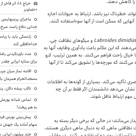
 را کاهش دهند.
حراج ۸۸ اثر ف
+تصاویر
تواند خطرناک نیز باشد. ارتباط به حیوانات اجازه
ماجرای پرسپولیس و د
آنهایی که ممکن است از آنها سوءاستفاده کنند،
جدایی دفاع راست سرخ‌
زلنسکی باید با ریا
Labroides dimidia
و میگوهای نظافت چی،
خداحافظی کند
‌دهند که این علائم باعث یادآوری وظایف آنها به
عدد باورنکردنی رضای
 خیال راحت فراهم می‌کنند. به همین ترتیب، لارو
برای ستاره ایرانی چقدر 
می‌کنند که مورچه‌ها را تشویق می‌کند تا از آنها
اقامه نماز سران عرب
مسجدالحرام همزمان با 
ری تأکید می‌کند. بسیاری از گونه‌ها به اطلاعات
تالاب بیشه دالان، پن
نشان می‌دهد دانشمندان اگر فقط بر آن چه
ل مهم ارتباط غافل شوند.
تماس شبانه پورعلی‌گ
به هم ریخت!
ر می‌مانند؛ در حالی که برخی دیگر بسته به
سهام آماده یک جهش د
نظافتی ماهی که به دنبال ماهی دیگری هستند،
یا ایستادن روی دم استفاده می‌کنند. در مقابل،