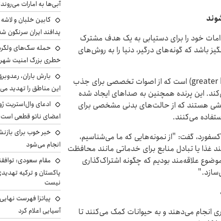
آبی‌ها به امارات می‌روند
وند
پدافند ایران سرنگون شد
دامات خود را برای دستیابی به یک هدف مشترک
یز باشد که گونه‌های درگیر، دنیا را به روش‌های
خطری بزرگ امنیت شهرون
بارش باران، رعدوبر
یک نمونه، پرنده «عسل یاب بزرگ» (greater honeyguide bird) است که از اصوات تخصصی برای جذب
این مناطق را تهدید می‌
می‌کند. این پرنده همچنین به صداهای ایجاد شده
ادعای وال‌استریت ژو
وحشی هستند که از حالت‌های بدنی مشخصی برای
ستفاده می‌کنند.
اعضای ناتو قطعی است
خبر خوب برای بازنش
سفورد، گفت: "از نمونه‌هایی که ما می‌شناسیم،
انجام می‌شود
ند غذا یا تبادل منابع برای خدماتی مانند محافظت
وضوع علاقه‌مند بودیم که چگونه اشتراک‌گذاری
مقام سعودی: توافقن
سازد."
پاکستان و ترکیه تهدید
نیست
پیاتزا فهرست نهایی 
آسیایی اعلام کرد
ی انجام می‌دهند و به حیوانات کمک می‌کنند تا