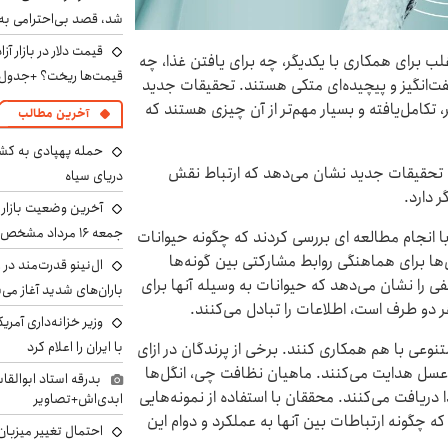
شد، قصد بی‌احترامی به 
لب برای همکاری با یکدیگر، چه برای یافتن غذا، چه
قیمت‌ها ریخت؟ +جدول
فت‌انگیز و پیچیده‌ای متکی هستند. تحقیقات جدید
 تکامل‌یافته و بسیار مهم‌تر از آن چیزی هستند که
آخرین مطالب
حمله پهپادی به کشت
ند. تحقیقات جدید نشان می‌دهد که ارتباط نقش
دریای سیاه
 دارد.
آخرین وضعیت بازار ار
جمعه ۱۶ مرداد مشخص شد
 با انجام مطالعه ای بررسی کردند که چگونه حیوانات
ها برای هماهنگی روابط مشارکتی بین گونه‌ها
ال‌نینو قدرت‌مند در 
ی را نشان می‌دهد که حیوانات به وسیله آنها برای
باران‌های شدید آغاز می
 دو طرف است، اطلاعات را تبادل می‌کنند.
وزیر خزانه‌داری آمری
با ایران را اعلام کرد
نوعی با هم همکاری کنند. برخی از پرندگان در ازای
ور عسل هدایت می‌کنند. ماهیان نظافت چی، انگل‌ها
بدرقه استاد ابوالقا
 دریافت می‌کنند. محققان با استفاده از نمونه‌هایی
ابدی‌اش+تصاویر
ه چگونه ارتباطات بین آنها به عملکرد و دوام این
احتمال تغییر میزبان