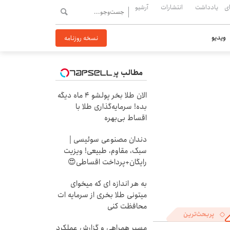
ی
یادداشت
انتشارات
آرشیو
ویدیو
نسخه روزنامه
مطالب پیشنهادی
الان طلا بخر پولشو 4 ماه دیگه
بده! سرمایه‌گذاری طلا با
اقساط بی‌بهره
دندان مصنوعی سوئیسی |
سبک، مقاوم، طبیعی! ویزیت
رایگان+پرداخت اقساطی😍
به هر اندازه ای که میخوای
میتونی طلا بخری از سرمایه ات
محافظت کنی
پربحث‌ترین
مسیر همراهی و گزارش عملکرد