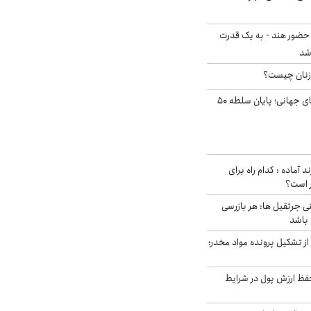
 حضور هند - به یک قدرت
شد
زنان چیست؟
شوک ایران به بازارهای جهانی؛ پایان سلطه ۵۰
د آماده : کدام راه برای
ر است؟
ی جرثقیل ها: هر بازرسی
 باشد
از تشکیل پرونده مواد مخدر؛
فظ ارزش پول در شرایط