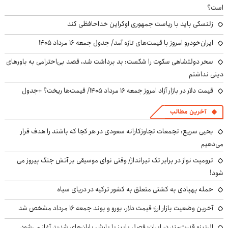
است؟
زلنسکی باید با ریاست جمهوری اوکراین خداحافظی کند
ایران‌خودرو امروز با قیمت‌های تازه آمد/ جدول جمعه ۱۶ مرداد ۱۴۰۵
سحر دولتشاهی سکوت را شکست: بد برداشت شد، قصد بی‌احترامی به باورهای
دینی نداشتم
قیمت دلار در بازار آزاد امروز جمعه ۱۶ مرداد ۱۴۰۵/ قیمت‌ها ریخت؟ +جدول
آخرین مطالب
یحیی سریع: تجمعات تجاوزکارانه سعودی در هر کجا که باشند را هدف قرار
می‌دهیم
ترومپت نواز در برابر تک تیرانداز/ وقتی نوای موسیقی بر آتش جنگ پیروز می
شود!
حمله پهپادی به کشتی متعلق به کشور ترکیه در دریای سیاه
آخرین وضعیت بازار ارز؛ قیمت دلار، یورو و پوند جمعه ۱۶ مرداد مشخص شد
ال‌نینو قدرت‌مند در ایران؛ فصل پاییز با بارش باران‌های شدید آغاز می‌شود