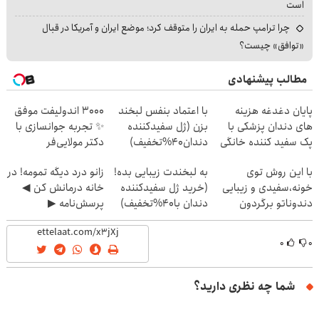
است
چرا ترامپ حمله به ایران را متوقف کرد؛ موضع ایران و آمریکا در قبال
«توافق» چیست؟
مطالب پیشنهادی
پایان دغدغه هزینه
با اعتماد بنفس لبخند
۳۰۰۰ اندولیفت موفق
های دندان پزشکی با
بزن (ژل سفیدکننده
✨ تجربه جوانسازی با
پک سفید کننده خانگی
دندان40%تخفیف)
دکتر مولایی‌فر
با این روش توی
به لبخندت زیبایی بده!
زانو درد دیگه تمومه! در
خونه،سفیدی و زیبایی
(خرید ژل سفیدکننده
خانه درمانش کن ◀
دندوناتو برگردون
دندان با40%تخفیف)
پرسش‌نامه ▶
(40%off)
۰
۰
شما چه نظری دارید؟