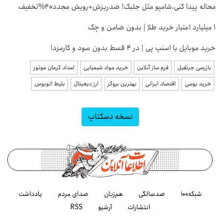
محاله پیدا کنی،شامپو مثل جلبک! ضدریزش+رویش مجدد40%تخفیف
۱ میلیارد اعتبار خرید طلا | بدون ضامن و چک
خرید موبایل با اسنپ پی | در ۴ قسط بدون سود و کارمزد!
بازرسی جرثقیل
فرم ساز آنلاین
خرید مواد شیمیایی
امداد کرمان موتور
خرید یوسی
اقتصاد ایرانی
بهترین بروکر
ارز دیجیتال
بلیط اتوبوس
نسخه دسکتاپ
شبکه۱۰۰
صدسالگی
هم‌زبان
صدای مردم
یادداشت
انتشارات
آرشیو
RSS