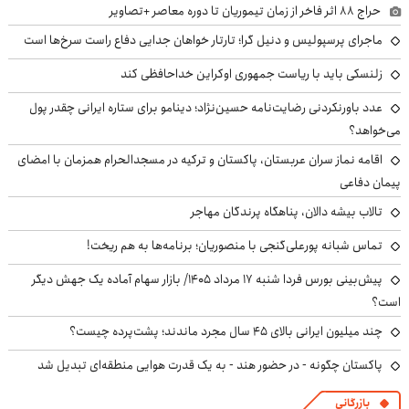
حراج ۸۸ اثر فاخر از زمان تیموریان تا دوره معاصر +تصاویر
ماجرای پرسپولیس و دنیل گرا؛ تارتار خواهان جدایی دفاع راست سرخ‌ها است
زلنسکی باید با ریاست جمهوری اوکراین خداحافظی کند
عدد باورنکردنی رضایت‌نامه حسین‌نژاد؛ دینامو برای ستاره ایرانی چقدر پول
می‌خواهد؟
اقامه نماز سران عربستان، پاکستان و ترکیه در مسجدالحرام همزمان با امضای
پیمان دفاعی
تالاب بیشه دالان، پناهگاه پرندگان مهاجر
تماس شبانه پورعلی‌گنجی با منصوریان؛ برنامه‌ها به هم ریخت!
پیش‌بینی بورس فردا شنبه ۱۷ مرداد ۱۴۰۵/ بازار سهام آماده یک جهش دیگر
است؟
چند میلیون ایرانی بالای ۴۵ سال مجرد ماندند؛ پشت‌پرده چیست؟
پاکستان چگونه - در حضور هند - به یک قدرت هوایی منطقه‌ای تبدیل شد
بازرگانی