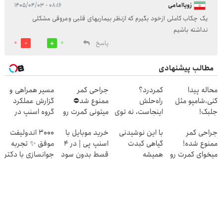
زویاامامی
۰۸:۱۶ - ۱۴۰۵/۰۴/۰۳
یک چکاب کاملی ازخود بگیرم که ازنظر بیماریهای قلبی وعروقی مشکلی
نداشته باشیم
پاسخ
0
0
مطالب پیشنهادی
محاله پیدا
کمردرد؟
جراحی کمر
مسیر همراهی و
کنی،شامپو مثل
راه‌حلش
ممنوع شد⛔
گزارش عملکرد
جلبک!
اینجاست، نه توی
میتونی کمرت رو
گروه اسنپ در
ضدریزش+رویش
داروخونه
در منزل درمان
۱۴۰۴
جراحی کمر
با این نوشیدنی
خرید موبایل با
۳۰۰۰ اندولیفت
مجدد40%تخفیف
کنی! 👈🏻
ممنوع شده!
گیاهی کبدت
اسنپ پی | در ۴
موفق ✨ تجربه
پرسش‌نامه
میخوای کمرت رو
همیشه
قسط بدون سود
جوانسازی با دکتر
در منزل درمان
پرقدرته55%تخفیف
و کارمزد!
مولایی‌فر
کنی؟
((پرسش‌نامه))