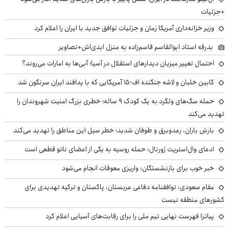
+جزئیات
وزیر خزانه‌داری آمریکا زمان و جزئیات توافق جدید با ایران را اعلام کرد
بدرقه استاد ابوالقاسم قاسم‌زاده به منزل ابدی‌اش+تصاویر
احتمال تغییر میزبان دیدارهای استقلال در آسیا؛ آبی‌ها به امارات می‌روند؟
کابین خلبان و لاشه جنگنده اف-۱۵ آمریکایی که با پدافند ایران سرنگون شد
حمله سگ‌های ولگرد به یک کودک ۹ ساله؛ خطری بزرگ امنیت شهروندان را
تهدید می‌کند
بارش باران، رعدوبرق و طوفان شدید؛ خطر سیل این مناطق را تهدید می‌کند
ادعای وال‌استریت ژورنال: حمله روسیه به یکی از اعضای ناتو قطعی است
خبر خوب برای بازنشستگان: واریزی معوقات انجام می‌شود
مقام سعودی: توافقنامه دفاعی عربستان، پاکستان و ترکیه تهدیدی برای
کشورهای منطقه نیست
پیاتزا فهرست نهایی تیم ملی را برای رقابت‌های آسیایی اعلام کرد