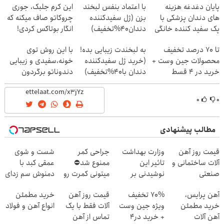
پایان دغدغه هزینه
با اعتماد بنفس لبخند
این کرم جلبک، جوری
های دندان پزشکی با
بزن (ژل سفیدکننده
چروکاتو صاف میکنه که
پک سفید کننده خانگی
دندان40%تخفیف)
انگار بوتاکس کردی!
(تخفیف ویژه)
تا 70 درصد تخفیف
به لبخندت زیبایی بده!
با این روش توی
محصولات جین وست +
(خرید ژل سفیدکننده
خونه،سفیدی و زیبایی
خرید در 4 قسط
دندان با40%تخفیف)
دندوناتو برگردون
(40%off)
۰
۰
مطالب پیشنهادی
قیمت روز آهن
وزارت بهداشت
جراحی کمر
شست و شوی
آلات ساختمانی و
تاثیر این
ممنوع شد⛔
عمقی کبد با
صنعتی
نوشیدنی بر
میتونی کمرت رو
دمنوش سم زدای
سلامت کبد را
در منزل درمان
گیاهی!
آهن پرایس،
70% تخفیف
قیمت روز آهن
خرید مطمئن
تایید
کنی! 👈🏻
خرید مطمئن
ویژه جین وست
آلات فقط با یک
انواع آهن و فولاد
کرد(55%تخفیف)
پرسش‌نامه
آهن آلات
+ خرید در4
تماس از آهن