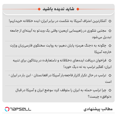
شاید ندیده باشید
آشکارترین اعتراف آمریکا به شکست در برابر ایران؛ ایده خلاقانه خریداریم!
مجتبی شکوری در راهپیمایی اربعین؛ وقتی یک ویدئو به آیینه‌ای از جامعه
تبدیل می‌شود
چگونه به «جنگ هرمز» پایان دهیم؛ به روایت سخنگوی فارسی‌زبان وزارت
خارجه آمریکا
فراخوان دریافت ایده‌های «خلاقانه و نامتعارف» در پنتاگون برای تنبیه
ایران؛ کفگیر ترامپ به ته دیگ خورد!
ترامپ در حال تکرار کارزار فاجعه‌بار آمریکا در افغانستان - این بار در ایران -
است
چرا ترامپ حمله به ایران را متوقف کرد؛ موضع ایران و آمریکا در قبال
«توافق» چیست؟
مطالب پیشنهادی