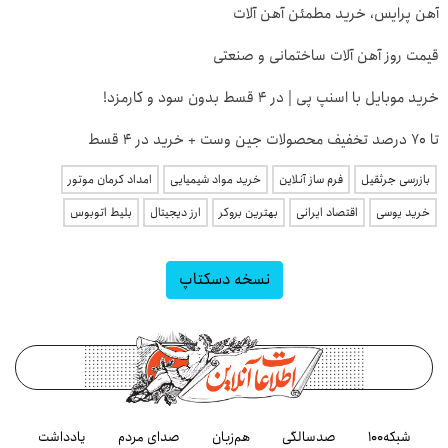
آهن پرایس، خرید مطمئن آهن آلات
قیمت روز آهن آلات ساختمانی و صنعتی
خرید موبایل با اسنپ پی | در ۴ قسط بدون سود و کارمزد!
تا 70 درصد تخفیف محصولات جین وست + خرید در 4 قسط
بازرسی جرثقیل
فرم ساز آنلاین
خرید مواد شیمیایی
امداد کرمان موتور
خرید یوسی
اقتصاد ایرانی
بهترین بروکر
ارز دیجیتال
بلیط اتوبوس
نسخه دسکتاپ
شبکه۱۰۰
صدسالگی
هم‌زبان
صدای مردم
یادداشت