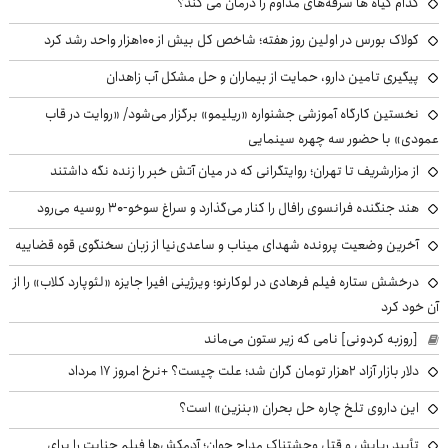
کدام گیاه ها سرفه‌های مداوم را درمان می کند؟
کولاک بورس در اولین روز هفته؛ شاخص کل بیش از ۱۰۰هزار واحد رشد کرد
پیگیری تامین دارو، حمایت از بیماران و حل مشکل آب زاهدان
نخستین کارگاه آموزشی جشنواره «ریلیمو» برگزار می‌شود/ «روایت در قاب
عمودی» با حضور سه چهره سینمایی
از مزارشریف تا تهران؛ روایتگرانی که در میان آتش خبر را زنده نگه داشتند
هند جنگنده فرانسوی رافال را کنار می‌گذارد و سراغ سوخو-30 روسیه می‌رود
آخرین وضعیت پرونده شهدای میناب و ساعدی‌نیا از زبان سخنگوی قوه قضاییه
درخشش ستاره فیلم فرهادی در لوکارنو؛ ویرژینی افیرا جایزه «لئوپارد کلاب» را از
آن خود کرد
[روزبه کردونی] نامی که زیر ستون می‌ماند
دلار بازار آزاد ۲هزار تومان گران شد؛ علت چیست؟ +نرخ امروز ۱۷ مرداد
این داروی تلخ چاره حل بحران «بنزین» است؟
تأیید ربایش و قتل وحشتناک مداح جوان؛ آدمکش‌ها فیلم جنایت را برای