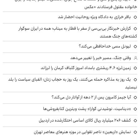
خانواده مقتول فرستادند +عکس
باقر خرازی به دادگاه ویژه روحانیت احضار شد
گزارش خبرنگار بی‌بی‌سی از سفر با قطار به میناب؛ همه در ایران سوگوار
کشته‌های جنگ هستند
لیونل مسی خداحافظی می‌کند؟
وقتی جنگ، مسیر خبر را تغییر می‌دهد
زمین‌لرزه ۴.۶ ریشتری بامداد امروز گلباف کرمان را لرزاند
یک روز به مذاکره حمله می‌کنند، یک روز به حجاب زنان؛ الفبای سیاست را بلد
نیستید
آیا جیمز کامرون پس از ۲ دهه از آواتار دل می‌کند؟
«دینامیت، نوشیدنی گوارا» پشت ویترین کتابفروشی‌ها
کشف ۲۰۶ میلیارد ریال کالای اساسی احتکارشده در اردبیل
نمایش «اربعین» ناصر تقوایی در موزه هنرهای معاصر تهران