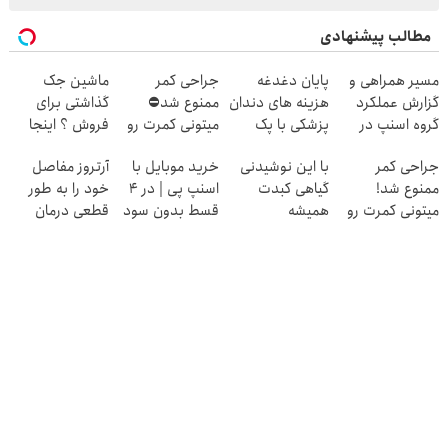
مطالب پیشنهادی
مسیر همراهی و
پایان دغدغه
جراحی کمر
ماشین جک
گزارش عملکرد
هزینه های دندان
ممنوع شد⛔
گذاشتی برای
گروه اسنپ در
پزشکی با پک
میتونی کمرت رو
فروش ؟ اینجا
۱۴۰۴
سفید کننده
در منزل درمان
سریع و راحت
جراحی کمر
با این نوشیدنی
خرید موبایل با
آرتروز مفاصل
خانگی
کنی! 👈🏻
بفروش
ممنوع شد!
گیاهی کبدت
اسنپ پی | در ۴
خود را به طور
پرسش‌نامه
میتونی کمرت رو
همیشه
قسط بدون سود
قطعی درمان
در منزل درمان
پرقدرته55%تخفیف
و کارمزد!
کنید!
کنی!
◗پرسش‌نامه◖
((پرسش‌نامه))