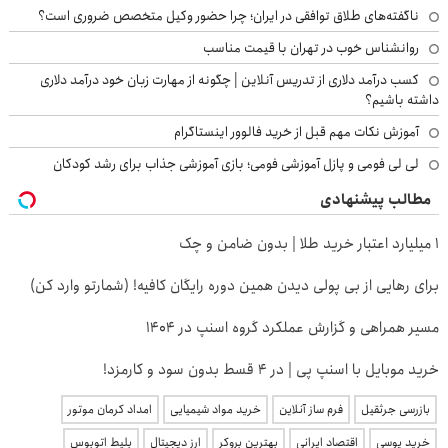
ناگفته‌های طلاق توافقی در ایران؛ چرا حضور وکیل متخصص ضروری است؟
روانشناس خوب در تهران با قیمت مناسب
کسب درآمد دلاری از تدریس آنلاین | چگونه از مهارت زبان خود درآمد دلاری
داشته باشیم؟
آموزش نکات مهم قبل از خرید فالوور اینستاگرام
لی لی فومی و پازل آموزشی فومی؛ بازی آموزشی جذاب برای رشد کودکان
مطالب پیشنهادی
۱ میلیارد اعتبار خرید طلا | بدون ضامن و چک
برای رهایی از بی پولی دیدن همین دوره رایگان کافیه! (شمارتو وارد کن)
مسیر همراهی و گزارش عملکرد گروه اسنپ در ۱۴۰۴
خرید موبایل با اسنپ پی | در ۴ قسط بدون سود و کارمزد!
بازرسی جرثقیل
فرم ساز آنلاین
خرید مواد شیمیایی
امداد کرمان موتور
خرید یوسی
اقتصاد ایرانی
بهترین بروکر
ارز دیجیتال
بلیط اتوبوس