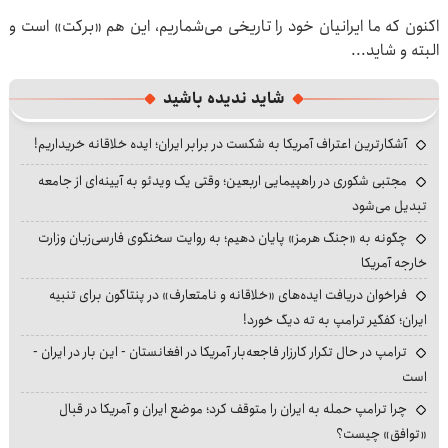
اکنون که ما ایرانیان خود را تاریخی می‌شماریم، این هم «برکت» است و
البته و شاید...
شاید ندیده باشید
آشکارترین اعتراف آمریکا به شکست در برابر ایران؛ ایده خلاقانه خریداریم!
مجتبی شکوری در راهپیمایی اربعین؛ وقتی یک ویدئو به آیینه‌ای از جامعه
تبدیل می‌شود
چگونه به «جنگ هرمز» پایان دهیم؛ به روایت سخنگوی فارسی‌زبان وزارت
خارجه آمریکا
فراخوان دریافت ایده‌های «خلاقانه و نامتعارف» در پنتاگون برای تنبیه
ایران؛ کفگیر ترامپ به ته دیگ خورد!
ترامپ در حال تکرار کارزار فاجعه‌بار آمریکا در افغانستان - این بار در ایران -
است
چرا ترامپ حمله به ایران را متوقف کرد؛ موضع ایران و آمریکا در قبال
«توافق» چیست؟