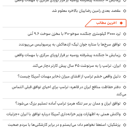
رزمایش ۱۰ جنگنده پیشرفته روسیه بر فراز اروپای مرکزی با مهمات واقعی
مقصد بعدی رامین رضاییان بالاخره معلوم شد
آخرین مطالب
بُرد ۳۰۰۰ کیلومتری جنگنده سوخو-۳۰ با مخزن سوخت ۹.۶ تُنی
توافق سرخ‌ها با ستاره جوان لیگ؛ اژدهاکش به پرسپولیس می‌پیوندد
رزمایش ۱۰ جنگنده پیشرفته روسیه بر فراز اروپای مرکزی با مهمات واقعی
ایران، ترامپ را به سرنوشت ۴۵ سال پیش کارتر دچار می‌کند
دلیل واقعی خشم ترامپ از افشای میزان ذخایر مهمات آمریکا چیست؟
دفتر حفاظت منافع ایران در قاهره: ترامپ برای احیای توافق قبلی التماس
می‌کند
توافق ایران و عمان بر سر تنگه هرمز؛ ترامپ آماده تسلیم بزرگ می‌شود؟
واکنش همتی به اظهارات وزیر خزانه‌داری آمریکا درباره توافق با ایران +جزئیات
پزشکیان: استعفا نخواهم داد؛ می‌ایستم و در برابر کارشکنی‌ها با مردم صحبت