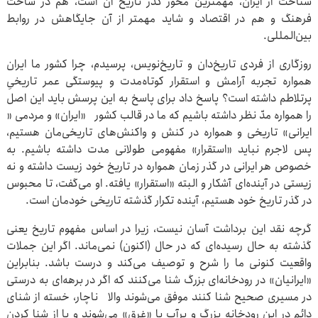
شناخت از ایران، مهمترین محور گذر تاریخ آن است، هم در ساحت
فرهنگ و هم در اقتصاد و شاید مهمتر از آن‌ جایگاهش در روابط
بین‌المللی.
روزگاری از فردی تاریخ‌دان و تاریخ‌نویس، پرسیدم، چرا کشور ما ایران
همواره تجربه آرامش و استقرار کوتاه‌مدت و پیوستگی عمر تاریخیِ
پرتلاطم داشته است؟ پاسخ داد برای پاسخ به این پرسش باید این اصل
را همواره مدّ نظر داشته باشیم که ما در قالب کشور «ایران» و مردمی «
ایرانی» تاریخی و همواره در کنش و واکنش‌های تاریخی‌مان هستیم،
پس لاجرم نباید «استقرار» مفهومی طولانی مدت داشته باشیم. به
خصوص هر ایرانی در گذر زمان همواره در تاریخ خود زیست داشته و نه
زیستی در آینده‌ای آشکار و البته «استقرار» یافته. او می‌گفت، تا محبوس
در گذر تاریخ خود هستیم، آینده تکرار گذشته تاریخی خودمان است.
گرچه نقد این برداشت آسان نیست، زیرا در اساس مفهوم تاریخ یعنی
گذشته به حال رسیده‌ای که در حال (اکنون) نمی‌ماند. اگر این جملات
واقعیت کنونی ما را شرح و توصیف می‌کند و درست باشد. بنابراین
«ایرانیان» در رودخانه‌ای بزرگ شنا می‌کنند که اگر در برهه‌ای به درستی
در مسیری صحیح شنا کنند موفق می‌شوند والا ناچار، خسته از شنای
دائم در این رودخانه بزرگ و پرآب یا «غرق» می‌شوند و یا از شنا کردن