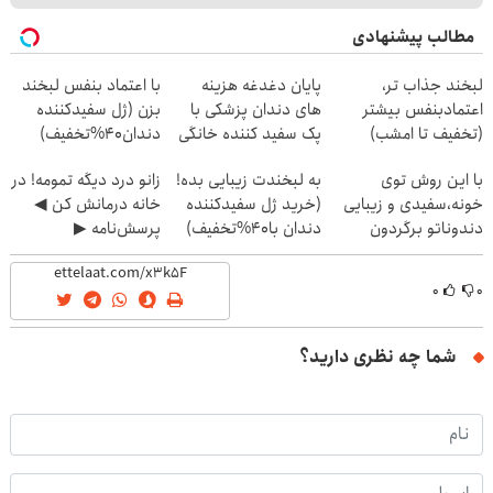
مطالب پیشنهادی
لبخند جذاب تر،
پایان دغدغه هزینه
با اعتماد بنفس لبخند
اعتمادبنفس بیشتر
های دندان پزشکی با
بزن (ژل سفیدکننده
(تخفیف تا امشب)
پک سفید کننده خانگی
دندان40%تخفیف)
با این روش توی
به لبخندت زیبایی بده!
زانو درد دیگه تمومه! در
خونه،سفیدی و زیبایی
(خرید ژل سفیدکننده
خانه درمانش کن ◀
دندوناتو برگردون
دندان با40%تخفیف)
پرسش‌نامه ▶
(40%off)
۰
۰
شما چه نظری دارید؟