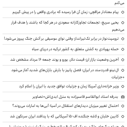
می‌کنم
پیام معنادار عراقچی: زمان آن فرا رسیده که برادری واقعی را در پیش گیریم
یحیی سریع: تجمعات تجاوزکارانه سعودی در هر کجا که باشند را هدف قرار
می‌دهیم
ترومپت‌نواز در برابر تک‌تیرانداز؛ وقتی نوای موسیقی بر آتش جنگ پیروز می‌شود!
حمله پهپادی به کشتی متعلق به کشور ترکیه در دریای سیاه
آخرین وضعیت بازار ارز؛ قیمت دلار، یورو و پوند جمعه ۱۶ مرداد مشخص شد
ال‌نینو قدرت‌مند در ایران؛ فصل پاییز با بارش باران‌های شدید آغاز می‌شود
+جزئیات
وزیر خزانه‌داری آمریکا زمان و جزئیات توافق جدید با ایران را اعلام کرد
بدرقه استاد ابوالقاسم قاسم‌زاده به منزل ابدی‌اش+تصاویر
احتمال تغییر میزبان دیدارهای استقلال در آسیا؛ آبی‌ها به امارات می‌روند؟
کابین خلبان و لاشه جنگنده اف-۱۵ آمریکایی که با پدافند ایران سرنگون شد
حمله سگ‌های ولگرد به یک کودک ۹ ساله؛ خطری بزرگ امنیت شهروندان را