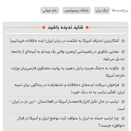
برچسب‌ها
لیگ برتر
باشگاه پرسپولیس
جام جهانی
شاید ندیده باشید
آشکارترین اعتراف آمریکا به شکست در برابر ایران؛ ایده خلاقانه خریداریم!
مجتبی شکوری در راهپیمایی اربعین؛ وقتی یک ویدئو به آیینه‌ای از جامعه
تبدیل می‌شود
چگونه به «جنگ هرمز» پایان دهیم؛ به روایت سخنگوی فارسی‌زبان وزارت
خارجه آمریکا
فراخوان دریافت ایده‌های «خلاقانه و نامتعارف» در پنتاگون برای تنبیه
ایران؛ کفگیر ترامپ به ته دیگ خورد!
ترامپ در حال تکرار کارزار فاجعه‌بار آمریکا در افغانستان - این بار در ایران -
است
چرا ترامپ حمله به ایران را متوقف کرد؛ موضع ایران و آمریکا در قبال
«توافق» چیست؟