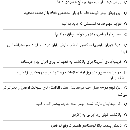
رئیس فیفا باید به مهدی تاج حسودی کند!
این پیش بینی قیمت طلا تا پایان تابستان ۱۴۰۵ را از دست ندهید
فواید مهم صاف نشستن که باید بدانید
عجیب اما واقعی؛ مغز می‌خواهد چاق بمانیم!
نفوذ جریان بارش‌زا به کشور؛ امشب بارش باران در ۲ استان کشور +هواشناسی
فردا
غریب‌آبادی: آمریکا برای بازگشت به تعهدات برای ایران پیام فرستاده
دو برنامه سرپرستی روزنامه اطلاعات در مشهد برای بهره‌گیری از تجربه
پیشکسوتان
این تورم در ۸۰ سال اخیر بی‌سابقه است/ افزایش نرخ سوخت اوضاع را بحرانی‌تر
می‌کند
اگر موهایتان نازک شده، بهتر است هرچه زودتر اقدام کنید
بازگشت گوزن زرد ایرانی به زاگرس
دستور پلمب پلاژ توسکاسرا رامسر تا رفع نواقص