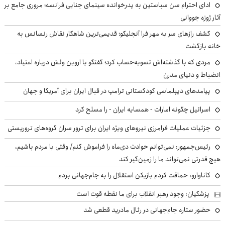
ادای احترام سن سباستین به پدرخوانده سینمای جنایی فرانسه؛ مروری جامع بر
آثار ژوزه جووانی
کشف رازهای سر به مهر فرا آنجلیکو؛ قدیمی‌ترین شاهکار نقاش رنسانس به
خانه بازگشت
مردی که با گذشته‌اش تسویه‌حساب کرد؛ گفتگو با اروین ولش درباره اعتیاد،
انضباط و دنیای مدرن
پیامدهای دیپلماسی کودکستانی ترامپ در قبال ایران برای آمریکا و جهان
اسرائیل چگونه امارات - همسایه ایران - را مسلح کرد
جزئیات عملیات فرامرزی نیروهای ویژه ایران برای ترور سران گروه‌های تروریستی
رئیس‌جمهور: نمی‌توانم حوادث دی‌ماه را فراموش کنم/ وقتی با مردم باشیم،
هیچ قدرتی نمی‌تواند ما را زمین‌گیر کند
کاناوارو: حماقت کردم بازیکن استقلال را به جام‌جهانی بردم
پزشکیان: وجود رهبر انقلاب برای ما نقطه قوت است
حضور ستاره جام‌جهانی در رئال مادرید قطعی شد