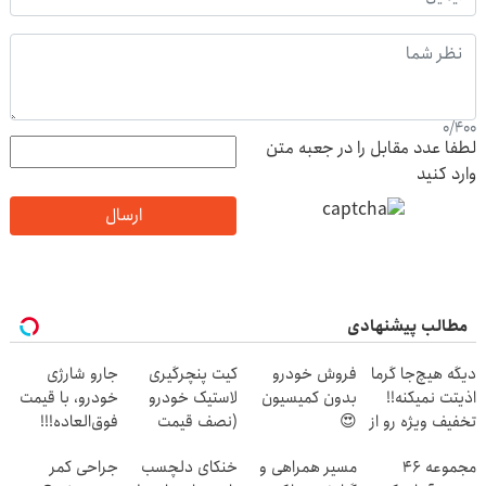
0
/
400
لطفا عدد مقابل را در جعبه متن
وارد کنید
ارسال
مطالب پیشنهادی
دیگه هیچ‌جا گرما
فروش خودرو
کیت پنچرگیری
جارو شارژی
اذیتت نمیکنه!!
بدون کمیسیون
لاستیک خودرو
خودرو، با قیمت
تخفیف ویژه رو از
😍
(نصف قیمت
فوق‌العاده!!!
دست نده
بازار)
مجموعه ۴۶
مسیر همراهی و
خنکای دلچسب
جراحی کمر