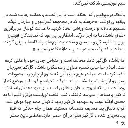
هیچ تورنمنتی شرکت نمی‌کند.
باشگاه پرسپولیس که معتقد است با این تصمیم،‌ عدالت رعایت شده‌ در
بیانیه‌ای نوشت:‌ «خرسندیم که در مجموعه فدراسیون و سازمان لیگ،
تصمیم عادلانه و درست ورزشی اتخاذ گردید تا عدالت فوتبال در برقراری
حقوق باشگاه‌ها به اجرا درآید. انتظار بر این بود که نمایندگان فوتبال
ایران با شایستگی و در شان و شخصیت تیم‌ها و باشگاه‌ها معرفی گردند
و جا دارد که از تصمیم درست و عادلانه تقدیر نماییم.»
اما باشگاه گل‌گهر کاملا مخالف است و اعتراض جدی خود را علنی کرده
است. ابوذر خواجویی نسب، معاون و سخنگوی باشگاه گل‌گهر سیرجان
تاکید کرده است: «ما در هیچ تورنمنتی که خارج از چارچوب مصوبات
رسمی و از پیش تعریف‌شده باشد، شرکت نخواهیم کرد. این موضع نه از
روی احساس، که از روی منطق و قانون است.» او افزود:‌ «وقتی استقلال،
تراکتور و سپاهان سهمیه گرفتند، کسی نگفت تورنمنت برگزار کنیم اما به
محض اینکه نوبت به سهمیه گل‌گهر رسید ناگهان همه چیز عوض شد.
اگر به دنبال یک مسابقه منصفانه هستید، همان جام حذفی که قبلا
برنامه‌ریزی شده و گل‌گهر هنوز در آن حضور دارد، منطقی‌ترین بستر
بود.»