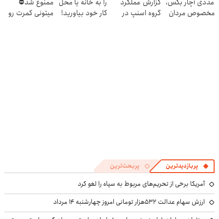
عددی آچار بکس،
گزارش عملکرد
را به خانه یا محل
ممنوع شد⛔
مخصوص مردان
گروه اسنپ در
کار خود بیاورید!
میتونی کمرت رو
واقعی!! (مشاهده
۱۴۰۴
(پنکه مه پاش
در منزل درمان
قیمت
رومیزی)
کنی! 👈🏻
فوق‌العاده)
پرسش‌نامه
پربازدیدترین
پربحث‌ترین
آمریکا برخی از تحریم‌های مربوط به سپاه را لغو کرد
ارزش سهام عدالت ۵۳۲هزار تومانی امروز چهارشنبه ۱۴ مرداد