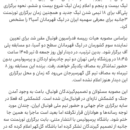
لیگ بیست و پنجم و اعلام زمان لیگ شروع بیست و ششم، نحوه برگزاری
پلی‌آف برای ۱۸ تیمی شدن لیگ جدید و همچنین زمان برگزاری تورنمنت
۳جانبه برای معرفی سهمیه ایران در لیگ قهرمانان آسیا۲ را مشخص
کرد.
براساس مصوبه هیات رییسه فدراسیون فوتبال مقرر شد برای تعیین
نماینده سوم کشورمان در لیگ قهرمانان سطح دو آسیا، دو مسابقه پلی
آف برگزار شود. بدین ترتیب،‌ در دیدار اول روز جمعه ۵ تیر ۱۴۰۵ ساعت
۱۸:۴۵ در ورزشگاه پاس تهران دو تیم چادرملو اردکان و پرسپولیس بدون
حضور تماشاگر به مصاف یکدیگر خواهند رفت. برنده این مسابقه روز ۸
تیرماه به مصاف تیم گل گهرسیرجان می‌رود که زمان و محل برگزاری
این دیدار هنوز اعلام نشده است.
این مصوبه مسئولان و تصمیم‌گیرندگان فوتبال،‌ باعث به وجود آمدن
جنگ و کشمکش تازه‌ای در فوتبال‌مان شده است. کشمکشی که فعلا در
سایه برگزاری جام جهانی و حضور تیم ملی فوتبال ایران، چندان مورد
توجه رسانه‌ها و هواداران قرار نگرفته اما بعید است ماجرا به همین جا
ختم شود. باشگاه پرسپولیس با انتشار متنی، بابت برگزاری تورنمنت سه
جانبه از تصمیم گیرندگان تشکر کرده اما باشگاه گل‌گهر اعلام کرده که در