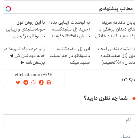
مطالب پیشنهادی
پایان دغدغه هزینه
به لبخندت زیبایی بده!
با این روش توی
های دندان پزشکی با
(خرید ژل سفیدکننده
خونه،سفیدی و زیبایی
پک سفید کننده خانگی
دندان با40%تخفیف)
دندوناتو برگردون
(40%off)
با اعتماد بنفس لبخند
این ژل سفیدکننده
زانو درد دیگه تمومه! در
بزن (ژل سفیدکننده
دندوناتو در حد لمینت
خانه درمانش کن ◀
دندان40%تخفیف)
سفید میکنه
پرسش‌نامه ▶
(40%تخفیف)
۱
۰
شما چه نظری دارید؟