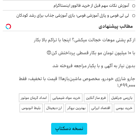
آموزش نکات مهم قبل از خرید فالوور اینستاگرام
لی لی فومی و پازل آموزشی فومی؛ بازی آموزشی جذاب برای رشد کودکان
مطالب پیشنهادی
از کم پشتی موهات خجالت میکشی؟ اینجا با تراکم بالا بکار
با 10 میلیون تومان مو بکار قسطی پرداختش کن😍
بدون نیاز به آگهی و با یکبار مراجعه فروخته شد
جارو شارژی خودرو، مخصوص ماشین‌باز‌ها!! قیمت با تخفیف: فقط
1,499,000
بازرسی جرثقیل
فرم ساز آنلاین
خرید مواد شیمیایی
امداد کرمان موتور
خرید یوسی
اقتصاد ایرانی
بهترین بروکر
ارز دیجیتال
بلیط اتوبوس
نسخه دسکتاپ