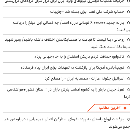
جزئیات عملیات فرامرزی نیروهای ویژه ایران برای ترور سران گروه‌های تروریستی
حساب‌ شرکت ملی نفت ایران بسته شد +جزییات
یارانه جدید ۶.۰۰۰.۰۰۰ تومانی در راه است/ چه کسانی این مبلغ را دریافت
می‌کنند؟
روحانی: بنا نیست تا قیامت با همسایگانمان اختلاف داشته باشیم/ رهبر شهید
بارها نگذاشتند جنگ شود
کاناوارو: حماقت کردم بازیکن استقلال را به جام‌جهانی بردم
غریب‌آبادی: آمریکا برای بازگشت به تعهدات برای ایران پیام فرستاده
اسرائیل چگونه امارات - همسایه ایران - را مسلح کرد
نفوذ جریان بارش‌زا به کشور؛ امشب بارش باران در ۲ استان کشور +هواشناسی
فردا
آخرین مطالب
بازگشت ارواح باستان به پرده نقره‌ای؛ ستارگان اصلی «مومیایی» دوباره دور هم
جمع می‌شوند