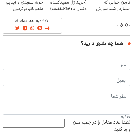
کارتن خوابی که
(خرید ژل سفیدکننده
خونه،سفیدی و زیبایی
میلیاردر شد. آموزش
دندان با40%تخفیف)
دندوناتو برگردون
رایگان
(40%off)
۰
۰
شما چه نظری دارید؟
0
/
400
لطفا عدد مقابل را در جعبه متن
وارد کنید