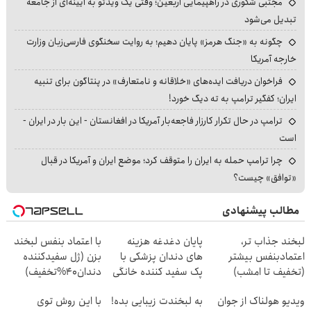
مجتبی شکوری در راهپیمایی اربعین؛ وقتی یک ویدئو به آیینه‌ای از جامعه
تبدیل می‌شود
چگونه به «جنگ هرمز» پایان دهیم؛ به روایت سخنگوی فارسی‌زبان وزارت
خارجه آمریکا
فراخوان دریافت ایده‌های «خلاقانه و نامتعارف» در پنتاگون برای تنبیه
ایران؛ کفگیر ترامپ به ته دیگ خورد!
ترامپ در حال تکرار کارزار فاجعه‌بار آمریکا در افغانستان - این بار در ایران -
است
چرا ترامپ حمله به ایران را متوقف کرد؛ موضع ایران و آمریکا در قبال
«توافق» چیست؟
مطالب پیشنهادی
لبخند جذاب تر،
پایان دغدغه هزینه
با اعتماد بنفس لبخند
اعتمادبنفس بیشتر
های دندان پزشکی با
بزن (ژل سفیدکننده
(تخفیف تا امشب)
پک سفید کننده خانگی
دندان40%تخفیف)
ویدیو هولناک از جوان
به لبخندت زیبایی بده!
با این روش توی