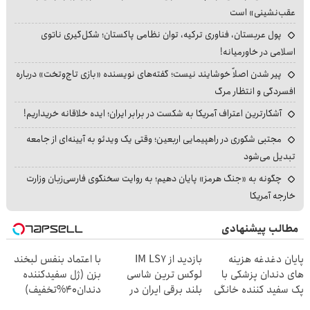
عقب‌نشینی» است
پول عربستان، فناوری ترکیه، توان نظامی پاکستان؛ شکل‌گیری ناتوی
اسلامی در خاورمیانه!
پیر شدن اصلاً خوشایند نیست؛ گفته‌های نویسنده «بازی تاج‌وتخت» درباره
افسردگی و انتظار مرگ
آشکارترین اعتراف آمریکا به شکست در برابر ایران؛ ایده خلاقانه خریداریم!
مجتبی شکوری در راهپیمایی اربعین؛ وقتی یک ویدئو به آیینه‌ای از جامعه
تبدیل می‌شود
چگونه به «جنگ هرمز» پایان دهیم؛ به روایت سخنگوی فارسی‌زبان وزارت
خارجه آمریکا
مطالب پیشنهادی
پایان دغدغه هزینه
بازدید از IM LS7
با اعتماد بنفس لبخند
های دندان پزشکی با
لوکس ترین شاسی
بزن (ژل سفیدکننده
پک سفید کننده خانگی
بلند برقی ایران در
دندان40%تخفیف)
باشگاه انقلاب