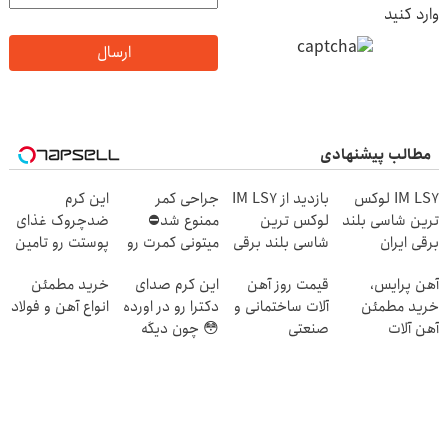
وارد کنید
ارسال
مطالب پیشنهادی
IM LS7 لوکس
بازدید از IM LS7
جراحی کمر
این کرم
ترین شاسی بلند
لوکس ترین
ممنوع شد⛔
ضدچروک غذای
برقی ایران
شاسی بلند برقی
میتونی کمرت رو
پوستت رو تامین
ایران در باشگاه
در منزل درمان
میکنه (خرید با
آهن پرایس،
قیمت روز آهن
این کرم صدای
خرید مطمئن
انقلاب
کنی! 👈🏻
40%تخفیف)
خرید مطمئن
آلات ساختمانی و
دکترا رو در اورده
انواع آهن و فولاد
پرسش‌نامه
آهن آلات
صنعتی
😳 چون دیگه
نیازی نداری
بوتاکس کنی!!!