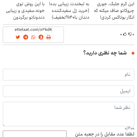
این کرم جلبک، جوری
به لبخندت زیبایی بده!
با این روش توی
چروکاتو صاف میکنه که
(خرید ژل سفیدکننده
خونه،سفیدی و زیبایی
انگار بوتاکس کردی!
دندان با40%تخفیف)
دندوناتو برگردون
(تخفیف ویژه)
(40%off)
۰
۰
شما چه نظری دارید؟
0
/
400
لطفا عدد مقابل را در جعبه متن