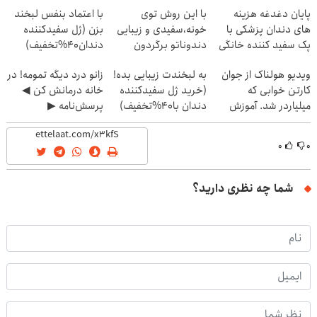
پایان دغدغه هزینه
با این روش توی
با اعتماد بنفس لبخند
های دندان پزشکی با
خونه،سفیدی و زیبایی
بزن (ژل سفیدکننده
پک سفید کننده خانگی
دندوناتو برگردون
دندان40%تخفیف)
(40%off)
ویدیو هولناک از جوان
به لبخندت زیبایی بده!
زانو درد دیگه تمومه! در
کارتن خوابی که
(خرید ژل سفیدکننده
خانه درمانش کن ◀
میلیاردر شد. آموزش
دندان با40%تخفیف)
پرسش‌نامه ▶
رایگان
۰
۰
شما چه نظری دارید؟