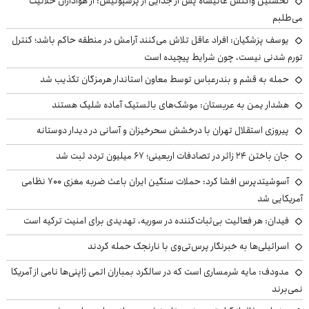
نخستین واکنش عالیشاه پس از جدایی از پرسپولیس: از هواداران حلالیت
می‌طلبم
یوسف پزشکیان: افراد عاقل تلاش می‌کنند آرامش در منطقه حاکم باشد؛ کنترل
تورم شدنی نیست، چون شرایط پیچیده است
حمله به قشم و بندرعباس توسط معاون استاندار هرمزگان تکذیب شد
هشدار یمن به عربستان: موشک‌های بالستیک آماده شلیک هستند
پیروزی استقلال تهران با درخشش سحرخیزان و آسانی در دیدار دوستانه
جان باختن ۲۴ زائر در تصادفات اربعینی؛ ۶۷ میلیون تردد ثبت شد
آسوشیتدپرس افشا کرد: حملات سنگین ایران باعث ضربه مغزی ۷۰۰ نظامی
آمریکایی شد
فیدان: هر فعالیت بی‌ثبات‌کننده در سوریه، تهدیدی برای امنیت ترکیه است
اسرائیلی‌ها به خبرنگار پرس‌تی‌وی با نارنجک حمله کردند
مدودف: مایه شرمساری است که در سالگرد بمباران اتمی ژاپنی‌ها نامی از آمریکا
نمی‌برند