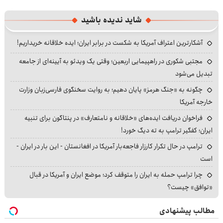
شاید ندیده باشید
آشکارترین اعتراف آمریکا به شکست در برابر ایران؛ ایده خلاقانه خریداریم!
مجتبی شکوری در راهپیمایی اربعین؛ وقتی یک ویدئو به آیینه‌ای از جامعه
تبدیل می‌شود
چگونه به «جنگ هرمز» پایان دهیم؛ به روایت سخنگوی فارسی‌زبان وزارت
خارجه آمریکا
فراخوان دریافت ایده‌های «خلاقانه و نامتعارف» در پنتاگون برای تنبیه
ایران؛ کفگیر ترامپ به ته دیگ خورد!
ترامپ در حال تکرار کارزار فاجعه‌بار آمریکا در افغانستان - این بار در ایران -
است
چرا ترامپ حمله به ایران را متوقف کرد؛ موضع ایران و آمریکا در قبال
«توافق» چیست؟
مطالب پیشنهادی