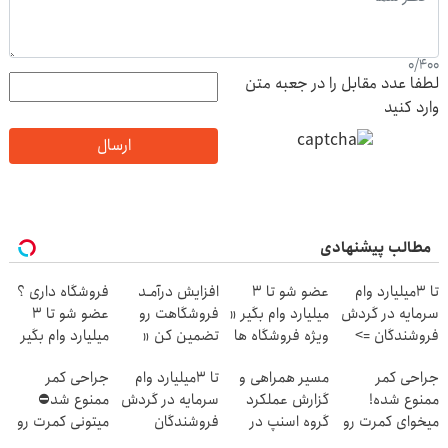
0
/
400
لطفا عدد مقابل را در جعبه متن
وارد کنید
ارسال
مطالب پیشنهادی
تا 3میلیارد وام
عضو شو تا 3
افزایش درآمـد
فروشگاه داری ؟
سرمایه در گردش
میلیارد وام بگیر «
فروشگاهت رو
عضو شو تا 3
فروشندگان =>
ویژه فروشگاه ها
تضمین کن «
میلیارد وام بگیر
فروشگاهت رو
»
فروشگاهت رو
جراحی کمر
مسیر همراهی و
تا 3میلیارد وام
جراحی کمر
ثبت کن
ثبت کن »
ممنوع شده!
گزارش عملکرد
سرمایه در گردش
ممنوع شد⛔
میخوای کمرت رو
گروه اسنپ در
فروشندگان
میتونی کمرت رو
در منزل درمان
۱۴۰۴
در منزل درمان