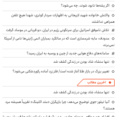
اگر پشه‌ها نابود شوند، چه می‌شود؟
واکنش خانواده شهید لاریجانی به اظهارات سردار کوثری: شهدا هیچ تلفن
همراهی نداشتند
تلاش ناموفق اسرائیل برای سرنگونی رژیم در ایران، دو قربانی در موساد گرفت
مدودف: مایه شرمساری است که در سالگرد بمباران اتمی ژاپنی‌ها نامی از آمریکا
نمی‌برند
سامانه‌های دفاع هوایی جدید از چین و روسیه به ایران رسید؟
تنها منشاء شاد بودن در زندگی کشف شد
تغییر بزرگ در بازار طلا آغاز شده است/ فلز زرد آماده رکوردشکنی می‌شود؟
آخرین مطالب
تنها منشاء شاد بودن در زندگی کشف شد
آنیا تیلور-جوی توضیح می‌دهد: چرا بازیگران «متد اکتینگ» تقریباً همیشه مرد
هستند؟
افشای چهره واقعی «بودای جادویی» در یک فیلم؛ ماساژور نازی‌ها قهرمان بود یا